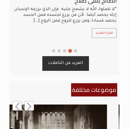
الصالح يلقى صلاح
ا
“لا تضلوا، الله لا يشمخ عليه. فإن الذي يزرعه الإنسان
“
إياه يحصد أيضا. لأن من يزرع لجسده فمن الجسد
ك
يحصد فسادا، ومن يزرع للروح فمن الروح
[…]
له
اقراء المزيد
المزيد من التاملات
موضوعات مختلفة