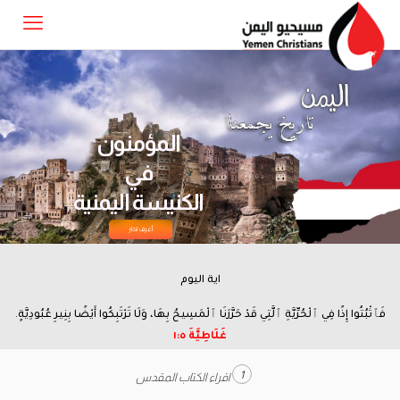
المؤمنون
في
الكنيسة اليمنية
أعرف اكثر
اية اليوم
فَٱثْبُتُوا إِذًا فِي ٱلْحُرِّيَّةِ ٱلَّتِي قَدْ حَرَّرَنَا ٱلْمَسِيحُ بِهَا، وَلَا تَرْتَبِكُوا أَيْضًا بِنِيرِ عُبُودِيَّةٍ.
غَلَاطِيَّةَ ٥:‏١
1
اقراء الكتاب المقدس