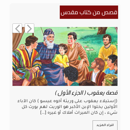
قصص من كتاب مقدس
قصة يعقوب ( الجزء الأول )
ق
(إستيلاء يعقوب على وريثة أخوه عيسو ) كان الآباء
الأولين يخلوا الإبن الأكبر هو الوريث لهم يورث كل
ع
شيء ، إن كان الميراث أملاك أو غيره
[…]
و
اقراء المزيد