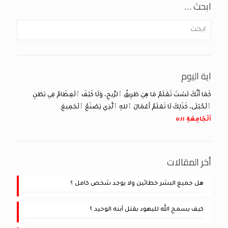
ابحث …
اية اليوم
كَمَا أَنَّكَ لَسْتَ تَعْلَمُ مَا هِيَ طَرِيقُ ٱلرِّيحِ، وَلَا كَيْفَ ٱلْعِظَامُ فِي بَطْنِ
ٱلْحُبْلَى، كَذَلِكَ لَا تَعْلَمُ أَعْمَالَ ٱللهِ ٱلَّذِي يَصْنَعُ ٱلْجَمِيعَ.
اَلْجَامِعَةِ ١١:‏٥
أخر المقالات
هل جميع البشر خطائين ولا يوجد شخص كامل ؟
كيف يسمح الله لليهود بقتل أبنه الوحيد ؟