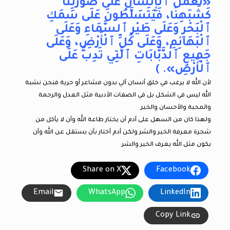
«نَعْمَلُ ٱلْإِنْسَانَ عَلَى صُورَتِنَا
كَشَبَهِنَا، فَيَتَسَلَّطُونَ عَلَى سَمَكِ
ٱلْبَحْرِ وَعَلَى طَيْرِ ٱلسَّمَاءِ وَعَلَى
ٱلْبَهَائِمِ، وَعَلَى كُلِّ ٱلْأَرْضِ، وَعَلَى
جَمِيعِ ٱلدَّبَّابَاتِ ٱلَّتِي تَدِبُّ عَلَى
ٱلْأَرْضِ». )
لأن الله لا يرغب في خلق أنسان آلي بدون مشاعر أو حرية فنحن نشبة
الله ليس في الشكل بل في الصفات الأدبية مثل العدل والرحمة
والمحبة والأحسان والخير
ولهذا كان من السهل على آدم أن يختار طاعة الله وأن لا يأكل من
شجرة معرفة الخير والشر ولكن أدم أختار بأن يستقل عن الله وأن
يكون مثل الله يعرف الخير والشر
Share on X
Facebook
Email
WhatsApp
LinkedIn
Copy Link