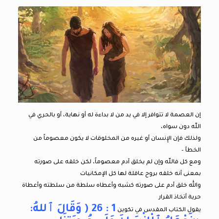
إن العصمة لا تتوافر إلا في يد من لا بداءة له أو نهاية، أو بالحري في
اللّه دون سواه،
ولذلك فإن الإِنسان أو غيره من المخلوقات لا يكون معصوماً من
الخطأ –
ومع كل فاللّه وإن لم يخلق آدم معصوماً، لكن خلقه على صورته
بمعنى أنه خلقه بروح عاقلة لها كل الإمكانيات
والله خلق أدم على صورته كشبه وأعطاه سلطة من سلطته وأعطاة
حرية أتخاذ القرار
1 : 26 ( وَقَالَ ٱللهُ:
يقول الكتاب المقدس في تكوين