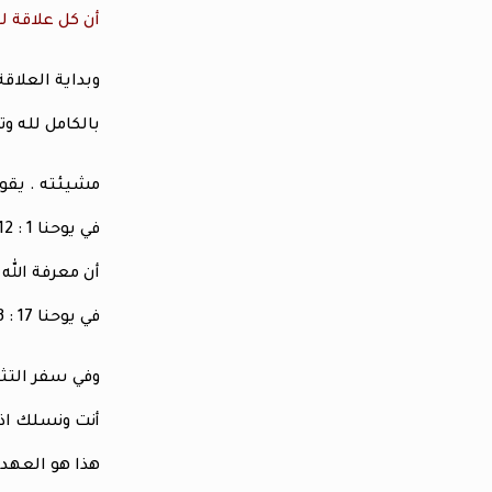
أن كل علاقة له
وبداية العلاق
بالكامل لله 
مشيئته . يقو
في يوحنا 1 : 12 ( وأما الذين قبلوه أعطاهم سلطان أن يصيروا أولاد الله أي المؤمنين بأسمه . أي بقبولنا للمسيح نصير أو لاد الله .
أن معرفة الله
في يوحنا 17 : 3 ( وهذة هي الحياة الأبدية أن يعرفوك أنت الله الحقيقي ويسوع المسيح الذي أرسلته
أنت ونسلك اذ 
هذا هو العهد 