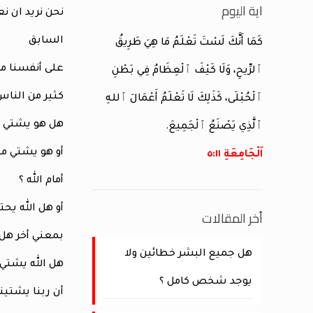
اية اليوم
نحن نريد ان ن
السابق
كَمَا أَنَّكَ لَسْتَ تَعْلَمُ مَا هِيَ طَرِيقُ
على أنفسنا ماذا
ٱلرِّيحِ، وَلَا كَيْفَ ٱلْعِظَامُ فِي بَطْنِ
كثير من الناس 
ٱلْحُبْلَى، كَذَلِكَ لَا تَعْلَمُ أَعْمَالَ ٱللهِ
هل هو يشتي ع
ٱلَّذِي يَصْنَعُ ٱلْجَمِيعَ.
أو هو يشتي م
اَلْجَامِعَةِ ١١:‏٥
أمام الله ؟
أو هل الله يحت
أخر المقالات
بمعني أخر هل 
هل جميع البشر خطائين ولا
هل الله يشتي 
يوجد شخص كامل ؟
أن ربنا يشتي