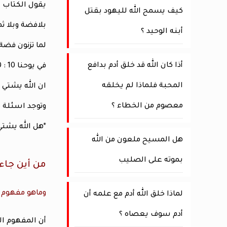
كيف يسمح الله لليهود بقتل
بلافضة وبلا ثم
أبنه الوحيد ؟
لما تزنون فضة
أذا كان الله قد خلق أدم بدافع
في يوحنا 10 : 10 ( وأما انا فقد أتيت لتكون لهم حياة ويكون لهم افضل )
المحبة فلماذا لم يخلقه
ان الله يشتي
معصوم من الخطاء ؟
وتوجد اسئلة 
*هل الله يشتي
هل المسيح ملعون من الله
بموته على الصليب
من أين جاء
وماهو مفهوم 
لماذا خلق الله أدم مع علمه أن
أدم سوف يعصاه ؟
أن المفهوم ال