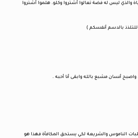
ش جميعآ هلموا الى المياة والذي ليس له فضة تعالوا أشتروا وكلو. هلموا أشتروا
للتلذذ بالدسم أنفسكم )
بح أنسان مشبع بالله وابقى أنا أحبه .
لبات الناموس والشريعة لكي يستحق المكافأة فهذا هو