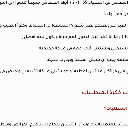
يقول الكتاب المقدس في اشعياء 55 : 1- 2 ( أيها العطا
ن خمرآ ولبنآ .
 لغير خبز وتعبكم لغير شبع ؟ استمعوا لي استماعآ وكلوأ الطيب و
 يشبعني ويشتيني أدخل معه في علاقة حقيقية .
مهمة يجب ان نسئل أنفسنا ونجاوب عليها
 مني فرائض علشان اعطيه أو هو يشتي علاقة تشبعني وتفيض فى واص
ت فكرة المتطلبات
المتطلبات؟
سائد للمتطلبات جاءت أن الأنسان يلجاء الى تتميم الفرائض ومتط