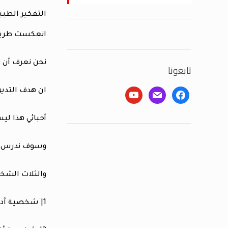
التفكير الطبيع
انعكست طريقة 
نحن نعرف أن ن
تابعونا
ان هدف التدين
youtube
mail
facebook
أحبائي هذا لي
وسوف ندرس ون
والثلاث الشخ
1| شخصية آدم