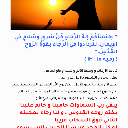
” وليَملأكُمْ إلهُ الرَّجاءِ كُلَّ سُرورٍ وسَلامٍ في
الإيمانِ، لتَزدادوا في الرَّجاءِ بقوَّةِ الرّوحِ
القُدُسِ.”
( رمية ١٥ : ١٣ )
في عز الأزمات و وسط الألم و تحت أوجاع المرض
يبقى الرجاء و الشعور بالأمل قوي جدا .
ليس لأن بيننا ما يدعو للأمل ، لكن روح الله القدوس الذي حصلنا عليه
بدم يسوع المسيح هو وحده من يمنحنا الرجاء و الشعور بالسلام
مهما كانت الحروبات علينا قوية ، و الأمراض تقرع الأبواب .
يبقى رب السماوات حامينا و خاتم علينا
بختم روحه القدوس ، و لنا رجاء بمجيئه
الثاني فوق السحاب قريبا
له كل المجد عريسنا الحبيب الرب يسوع