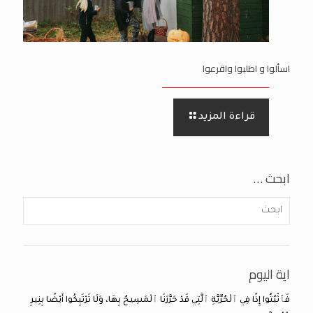
اسألوا و اطلبوا واقرعوا
قراءة المزيد
ابحث …
اية اليوم
فَٱثْبُتُوا إِذًا فِي ٱلْحُرِّيَّةِ ٱلَّتِي قَدْ حَرَّرَنَا ٱلْمَسِيحُ بِهَا، وَلَا تَرْتَبِكُوا أَيْضًا بِنِيرِ