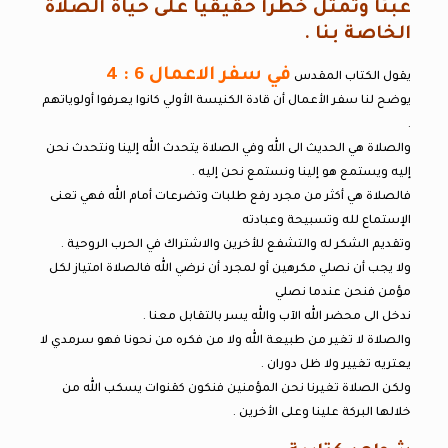
عبئاً وتمثل خطراً حقيقياً على حياة الصلاة
الخاصة بنا .
في سفر الاعمال 6 : 4
يقول الكتاب المقدس
يوضح لنا سفر الأعمال أن قادة الكنيسة الأولي كانوا يعرفوا أولوياتهم
.
والصلاة هي الحديث الى الله وفي الصلاة يتحدث الله إلينا ونتحدث نحن
إليه ويستمع هو إلينا ونستمع نحن إليه .
فالصلاة هي أكثر من مجرد رفع طلبات وتضرعات أمام الله فهي تعنى
الإستماع لله وتسبيحة وعبادته
وتقديم الشكر له والتشفع للأخرين والاشتراك في الحرب الروحية .
ولا يجب أن نصلي مكرهين أو لمجرد أن نرضي الله فالصلاة امتياز لكل
مؤمن فنحن عندما نصلي
ندخل الى محضر الله الآب والله يسر بالتقابل معنا .
والصلاة لا تغير من طبيعة الله ولا من فكره من نحونا فهو سرمدي لا
يعتريه تغيير ولا ظل دوران .
ولكن الصلاة تغيرنا نحن المؤمنين فنكون كقنوات يسكب الله من
خلالها البركة علينا وعلى الأخرين .