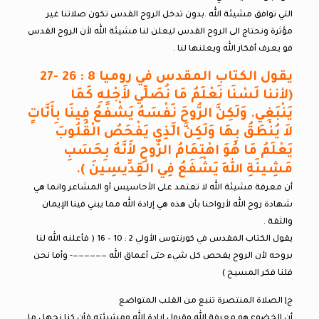
التي توافق مشيئة الله .بدون تدخل الروح القدس تكون صلاتنا غير
مؤثرة ونحتاج الى الروح القدس ليعلن لنا مشيئة الله لأن الروح القدس
فو يعرف أفكار الله ويعلنها لنا .
يقول الكتاب المقدس في روميا 8 : 26 -27
(لأننا لَسْنَا نَعْلَمُ مَا نُصَلِّي لأَجْلِهِ كَمَا
يَنْبَغِي. وَلَكِنَّ الرُّوحَ نَفْسَهُ يَشْفَعُ فِينَا بِأَنَّاتٍ
لاَ يُنْطَقُ بِهَا وَلَكِنَّ الَّذِي يَفْحَصُ الْقُلُوبَ
يَعْلَمُ مَا هُوَ اهْتِمَامُ الرُّوحِ لأَنَّهُ بِحَسَبِ
مَشِيئَةِ اللهِ يَشْفَعُ فِي الْقِدِّيسِينَ ).
أن معرفة مشيئة الله لا تعتمد على الأحاسيس أو المشاعر وانما هي
شهادة روح الله لأرواحنا بأن هذه هي إرادة الله مما يبني فينا الإيمان
والثقة .
يقول الكتاب المقدس في كورنتوس الأولي 2 : 10 – 16 ( فأعلنه الله لنا
بروحه لأن الروح يفحص كل شيء حتى أعماق الله ——————- وأما نحن
فلنا فكر المسيح )
ج| الصلاة المنتصرة تنبع من القلب المتواضع
أن الخضوع هو معرفة الله وقبول إرادة الله ومشيئته فأن كنا نجهل ما