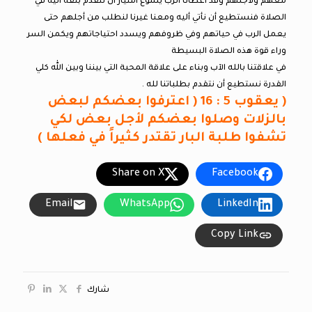
معهم ولأجلهم وقد أعطانا الرب يسوع امتياز أن نتقدم بثقة أليه في
الصلاة فنستطيع أن نأتي أليه ومعنا غيرنا لنطلب من أجلهم حتى
يعمل الرب في حياتهم وفي ظروفهم ويسدد احتياجاتهم ويكمن السر
وراء قوة هذه الصلاة البسيطة
في علاقتنا بالله الآب وبناء على علاقة المحبة التي بيننا وبين الله كلي
القدرة نستطيع أن نتقدم بطلباتنا لله .
( يعقوب 5 : 16 ( اعترفوا بعضكم لبعض
بالزلات وصلوا بعضكم لأجل بعض لكي
تشفوا طلبة البار تقتدر كثيراً في فعلها )
Share on X
Facebook
Email
WhatsApp
LinkedIn
Copy Link
شارك