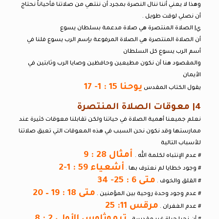
وهذا لا يعني أننا ننال النصرة بمجرد أن ننتهي من صلاتنا فأحياناً نحتاج
أن نصلي لوقت طويل .
ي| الصلاة المنتصرة هي صلاة مدعمة بسلطان يسوع
أن الصلاة المنتصرة هي الصلاة المرفوعة بإسم الرب يسوع فلنا في
أسم الرب يسوع كل السلطان
والمقصود هنا أن نكون مطيعين وحافظين وصايا الرب وثابتين في
الأيمان
يوحنا 15 : 1- 17
يقول الكتاب المقدس
4| معوقات الصلاة المنتصرة
نعلم جميعنا أهمية الصلاة في حياتنا ولكن تقابلنا معوقات كثيرة عند
ممارستها وقد نكون نحن السبب في هذه المعوقات التي تعيق صلاتنا
للأسباب التالية
أمثال 28 : 9
# عدم الإنتباه لكلمة الله .
أشعياء 59 : 1-2
# وجود خطايا لم نعترف بها .
متى 6 : 25- 34
# القلق والخوف .
متى 18 : 19 – 20
# عدم وجود وحدة روحية بين المؤمنين .
مرقس 11: 25
# عدم الغفران .
تيموثاوس الأولي 2 : 8