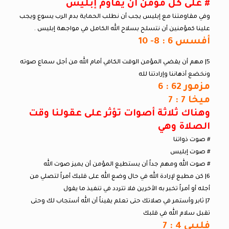
# على كل مؤمن أن يقاوم إبليس
وفي مقاومتنا مع إبليس يجب أن نطلب الحماية بدم الرب يسوع ويجب
علينا كمؤمنين أن نتسلح بسلاح الله الكامل في مواجهة إبليس .
أفسس 6 : 8- 10
5| مهم أن يقضي المؤمن الوقت الكافي أمام الله من أجل سماع صوته
ونخضع أذهاننا وإرادتنا لله
مزمور 62 : 6
ميخا 7 : 7
وهناك ثلاثة أصوات تؤثر على عقولنا وقت
الصلاة وهي
# صوت ذواتنا
# صوت إبليس
# صوت الله ومهم جداً أن يستطيع المؤمن أن يميز صوت الله
6| كن مطيع لإرادة الله في حال وضع الله على قلبك أمراً لتصلي من
أجله أو أمراً تخبر به الأخرين فلا تتردد في تنفيذ ما يقول
7| ثابر وأستمر في صلاتك حتى تعلم يقيناً أن الله أستجاب لك وحتى
تقبل سلام الله في قلبك
فليبي 4 : 7