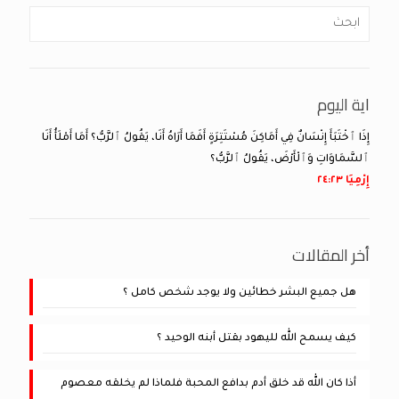
اية اليوم
إِذَا ٱخْتَبَأَ إِنْسَانٌ فِي أَمَاكِنَ مُسْتَتِرَةٍ أَفَمَا أَرَاهُ أَنَا، يَقُولُ ٱلرَّبُّ؟ أَمَا أَمْلَأُ أَنَا
ٱلسَّمَاوَاتِ وَٱلْأَرْضَ، يَقُولُ ٱلرَّبُّ؟
إِرْمِيَا ٢٣:‏٢٤
أخر المقالات
هل جميع البشر خطائين ولا يوجد شخص كامل ؟
كيف يسمح الله لليهود بقتل أبنه الوحيد ؟
أذا كان الله قد خلق أدم بدافع المحبة فلماذا لم يخلقه معصوم