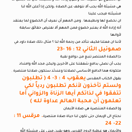
هي مشيئة الله يجب ألا نتوقف عن الصلاة ،ولكن إذا أعلن الله لنا
مشيئته فيجب علينا
ان نخضع لها ونطيعها . ومن المهم أن نعرف أن الخضوع لما يعتقد
أنه إرادة الله لا يعتبر خضوع فمن المهم ألا نفترض حقائق سابقة
لأوانها
لأننا ان فعلنا فكيف نتأكد من رحمة الله لنا ؟ مثال ذلك صلاة داود في
صموئيل الثاني 12 : 16 -23
د| الصلاة المنتصر تنبع من دوافع نقية
يجب أن نصلي بدافع شفقتنا على الأخرين وليكن مجد الله وامتداد
ملكوته هما الدافع الأساسي لصلاتنا وعندئذ ستكون صلاتنا منتصرة .
يعقوب 4 : 3- 4 ( تطلبون
يقول الكتاب المقدس
ولستم تأخذون لأنكم تطلبون ردياً لكي
تتفقوا في لذاتكم أيها الزناة والزواني أما
تعلمون أن محبة العالم عداوة لله )
و| الصلاة المنتصرة هي صلاة الأيمان
. مرقس 11 :
نحتاج الى الإيمان حتى تكون لنا حياة صلاة منتصرة
22- 24
والأيمان هو عطية الروح القدس وهو يقين مبني على مشيئة الله