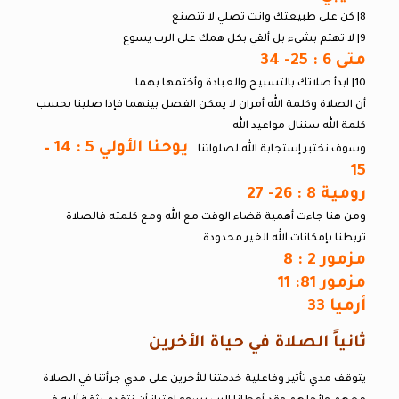
8| كن على طبيعتك وانت تصلي لا تتصنع
9| لا تهتم بشيء بل ألقي بكل همك على الرب يسوع
متى 6 : 25- 34
10| ابدأ صلاتك بالتسبيح والعبادة وأختمها بهما
أن الصلاة وكلمة الله أمران لا يمكن الفصل بينهما فإذا صلينا بحسب
كلمة الله سننال مواعيد الله
يوحنا الأولي 5 : 14 –
وسوف نختبر إستجابة الله لصلواتنا .
15
رومية 8 : 26- 27
ومن هنا جاءت أهمية قضاء الوقت مع الله ومع كلمته فالصلاة
تربطنا بإمكانات الله الغير محدودة
مزمور 2 : 8
مزمور 81: 11
أرميا 33
ثانياً الصلاة في حياة الأخرين
يتوقف مدي تأثير وفاعلية خدمتنا للأخرين على مدي جرأتنا في الصلاة