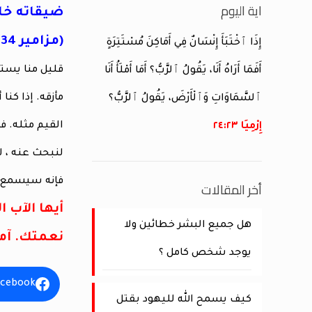
اية اليوم
ضيقاته خل
(مزامير 6:34)
إِذَا ٱخْتَبَأَ إِنْسَانٌ فِي أَمَاكِنَ مُسْتَتِرَةٍ
قليل منا يست
أَفَمَا أَرَاهُ أَنَا، يَقُولُ ٱلرَّبُّ؟ أَمَا أَمْلَأُ أَنَا
مأزقه. إذا كنا
ٱلسَّمَاوَاتِ وَٱلْأَرْضَ، يَقُولُ ٱلرَّبُّ؟
القيم مثله. 
إِرْمِيَا ٢٣:‏٢٤
لنبحث عنه ، ل
فإنه سيسمع له
أخر المقالات
أيها الآب
هل جميع البشر خطائين ولا
نعمتك. آم
يوجد شخص كامل ؟
acebook
كيف يسمح الله لليهود بقتل