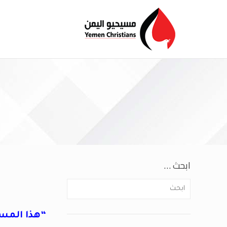
ابحث …
“هذا المس