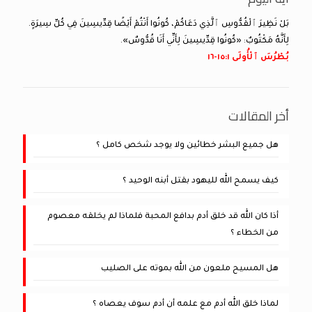
بَلْ نَظِيرَ ٱلْقُدُّوسِ ٱلَّذِي دَعَاكُمْ، كُونُوا أَنْتُمْ أَيْضًا قِدِّيسِينَ فِي كُلِّ سِيرَةٍ.
لِأَنَّهُ مَكْتُوبٌ: «كُونُوا قِدِّيسِينَ لِأَنِّي أَنَا قُدُّوسٌ».
بُطْرُسَ ٱلْأُولَى ١:‏١٥-‏١٦
أخر المقالات
هل جميع البشر خطائين ولا يوجد شخص كامل ؟
كيف يسمح الله لليهود بقتل أبنه الوحيد ؟
أذا كان الله قد خلق أدم بدافع المحبة فلماذا لم يخلقه معصوم
من الخطاء ؟
هل المسيح ملعون من الله بموته على الصليب
لماذا خلق الله أدم مع علمه أن أدم سوف يعصاه ؟