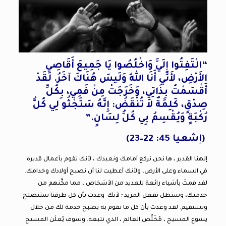
“الْتَفِتُوا إِلَيَّ وَاخْلُصُوا يَا جَمِيعَ أَقَاصِي
الأَرْضِ، لأَنِّي أَنَا اللهُ وَلَيسَ هُنَاكَ آخَرُ. لَقَدْ
أَقْسَمْتُ بِذَاتِي، وَخَرَجَتْ مِنْ فَمِي، بِكُلِّ
صِدْقٍ، كَلِمَةٌ لاَ تُنْقَضُ: إِنَّهُ سَتَجْثُو لِي كُلُّ
رُكْبَةٍ وَيُقْسِمُ بِي كُلُّ لِسَانٍ.”
(إشعيا 45: 22–23)
إلهنا القدير ، ها نحن نركع أمامك ونعبدك ، لأنك تقوم بأعمال قديرة
في السماء وعلى الأرض، ولأنك أعطيت لنا أن نصبح أولادك وخدامك.
لقد قمتَ بأشياء رائعة للعديد من الأشخاص ، مما مكَّنهم من
خدمتك، وستظل تفعل المزيد ؛ لأنك وعدت بأن كل طرقنا ستنصلح
وتستقيم. لقد وعدت بأن كل ما نقوم به يصبح خدمة لك من خلال
يسوع المسيح ، مُخَلِّص العالم ، الذي نتبعه. وسوف يُعلَن المسيح