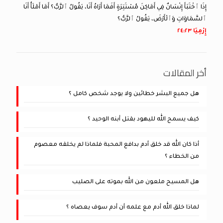
إِذَا ٱخْتَبَأَ إِنْسَانٌ فِي أَمَاكِنَ مُسْتَتِرَةٍ أَفَمَا أَرَاهُ أَنَا، يَقُولُ ٱلرَّبُّ؟ أَمَا أَمْلَأُ أَنَا
ٱلسَّمَاوَاتِ وَٱلْأَرْضَ، يَقُولُ ٱلرَّبُّ؟
إِرْمِيَا ٢٣:‏٢٤
أخر المقالات
هل جميع البشر خطائين ولا يوجد شخص كامل ؟
كيف يسمح الله لليهود بقتل أبنه الوحيد ؟
أذا كان الله قد خلق أدم بدافع المحبة فلماذا لم يخلقه معصوم
من الخطاء ؟
هل المسيح ملعون من الله بموته على الصليب
لماذا خلق الله أدم مع علمه أن أدم سوف يعصاه ؟