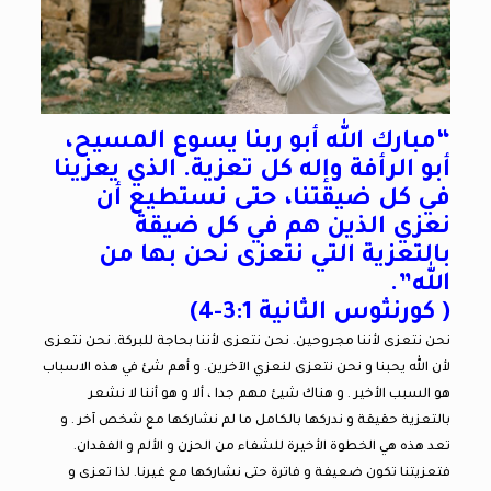
“مبارك الله أبو ربنا يسوع المسيح،
أبو الرأفة وإله كل تعزية. الذي يعزينا
في كل ضيقتنا، حتى نستطيع أن
نعزي الذين هم في كل ضيقة
بالتعزية التي نتعزى نحن بها من
الله”.
( كورنثوس الثانية 3:1-4)
نحن نتعزى لأننا مجروحين. نحن نتعزى لأننا بحاجة للبركة. نحن نتعزى
لأن الله يحبنا و نحن نتعزى لنعزي الآخرين. و أهم شئ في هذه الاسباب
هو السبب الأخير . و هناك شيئ مهم جدا ، ألا و هو أننا لا نشعر
بالتعزية حقيقة و ندركها بالكامل ما لم نشاركها مع شخص آخر . و
تعد هذه هي الخطوة الأخيرة للشفاء من الحزن و الألم و الفقدان.
فتعزيتنا تكون ضعيفة و فاترة حتى نشاركها مع غيرنا. لذا تعزى و