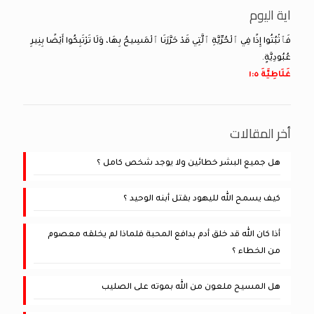
اية اليوم
فَٱثْبُتُوا إِذًا فِي ٱلْحُرِّيَّةِ ٱلَّتِي قَدْ حَرَّرَنَا ٱلْمَسِيحُ بِهَا، وَلَا تَرْتَبِكُوا أَيْضًا بِنِيرِ
عُبُودِيَّةٍ.
غَلَاطِيَّةَ ٥:‏١
أخر المقالات
هل جميع البشر خطائين ولا يوجد شخص كامل ؟
كيف يسمح الله لليهود بقتل أبنه الوحيد ؟
أذا كان الله قد خلق أدم بدافع المحبة فلماذا لم يخلقه معصوم
من الخطاء ؟
هل المسيح ملعون من الله بموته على الصليب