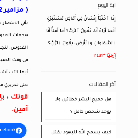
اية اليوم
( مزامير 7:32)
إِذَا ٱخْتَبَأَ إِنْسَانٌ فِي أَمَاكِنَ مُسْتَتِرَةٍ
يأتي الانتصار 
أَفَمَا أَرَاهُ أَنَا، يَقُولُ ٱلرَّبُّ؟ أَمَا أَمْلَأُ أَنَا
هجمات العدو . 
ٱلسَّمَاوَاتِ وَٱلْأَرْضَ، يَقُولُ ٱلرَّبُّ؟
القدوس. لنجعل 
إِرْمِيَا ٢٣:‏٢٤
فى وقت الضيق
أيها الآب أشك
أخر المقالات
على تحريري من
قوتك ، ب
هل جميع البشر خطائين ولا
آمين.
يوجد شخص كامل ؟
acebook
كيف يسمح الله لليهود بقتل