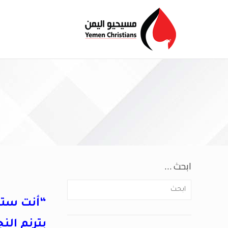
ابحث …
“أنت ستر
بترنم النج