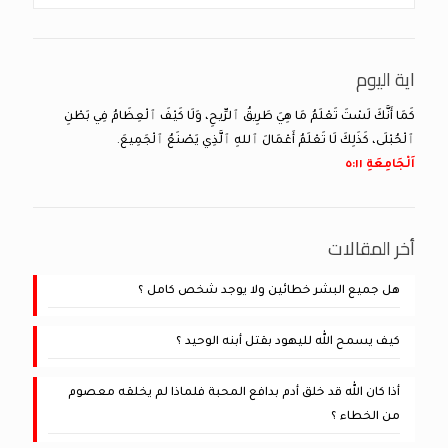
اية اليوم
كَمَا أَنَّكَ لَسْتَ تَعْلَمُ مَا هِيَ طَرِيقُ ٱلرِّيحِ، وَلَا كَيْفَ ٱلْعِظَامُ فِي بَطْنِ
ٱلْحُبْلَى، كَذَلِكَ لَا تَعْلَمُ أَعْمَالَ ٱللهِ ٱلَّذِي يَصْنَعُ ٱلْجَمِيعَ.
اَلْجَامِعَةِ ١١:‏٥
أخر المقالات
هل جميع البشر خطائين ولا يوجد شخص كامل ؟
كيف يسمح الله لليهود بقتل أبنه الوحيد ؟
أذا كان الله قد خلق أدم بدافع المحبة فلماذا لم يخلقه معصوم
من الخطاء ؟