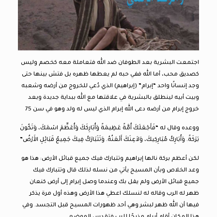
اجتمعت البشرية بعد الطوفان ضد الله فتعاملة معه كخصم وليس
كصديق محب، أما الله ففي حبه لم يعطها ظهره بل فتش بينها حتى
وجد إنسانًا واحد “إبرام” (إبراهيم) الذي دُعي للخروج من أرضه وشعبه
وبيت أبيه لينطلق بالبشرية في علاقتها مع الله ببداية جديدة وبعد
خروج إبرام من أرضه دعى الله إبرام الذي ليس له ولد وهو في سن 75
ووعده وقال له “فَأَجْعَلَكَ أُمَّةً عَظِيمَةً وَأُبَارِكَكَ وَأُعَظِّمَ اسْمَكَ، وَتَكُونَ
بَرَكَةً. وَأُبَارِكُ مُبَارِكِيكَ، وَلاَعِنَكَ أَلْعَنُهُ. وَتَتَبَارَكُ فِيكَ جَمِيعُ قَبَائِلِ الأَرْضُ”
لكن أعظم بركة نالها إبراهيم وتتبارك فيك جميع قبائل الأرض: هذا هو
وعد الخلاص وبأن المسيح يأتي من نسله لذلك قال وتتبارك فيك
جميع قبائل الأرض ولم يقل بك وعندما وصل إبرام إلى أرض كنعان
ظهر له الرب وقاله له لنسلك اعطي هذا الأرض وهذه أول مرة يذكر
فيها أن الله ظهر لبشر وهي أحد ظهورات المسيح قبل التجسد. وفي