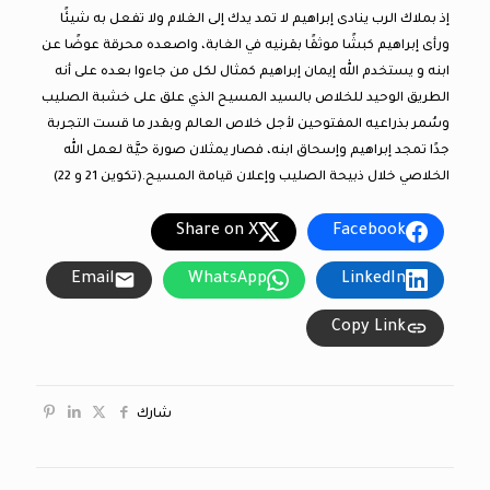
إذ بملاك الرب ينادى إبراهيم لا تمد يدك إلى الغلام ولا تفعل به شيئًا
ورأى إبراهيم كبشًا موثقًا بقرنيه في الغابة، واصعده محرقة عوضًا عن
ابنه و يستخدم الله إيمان إبراهيم كمثال لكل من جاءوا بعده على أنه
الطريق الوحيد للخلاص بالسيد المسيح الذي علق على خشبة الصليب
وسُمر بذراعيه المفتوحين لأجل خلاص العالم وبقدر ما قست التجربة
جدًا تمجد إبراهيم وإسحاق ابنه، فصار يمثلان صورة حيَّة لعمل الله
الخلاصي خلال ذبيحة الصليب وإعلان قيامة المسيح.(تكوين 21 و 22)
Share on X
Facebook
Email
WhatsApp
LinkedIn
Copy Link
شارك