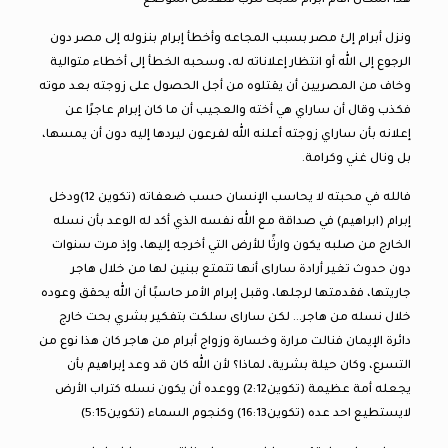
هذا المكان أقام أبرام مذبحًا للرب فتقدس الموضع
ونزل أبرام إلئ مصر بسبب المجاعه وأخطأ إبرام بنزوله إلى مصر دون
الرجوع إلى الله أو انتظار إعلاناته له، وسحبه الخطأ إلى أخطاء متوالية
وخاف من المصريين أن يقتلوه من أجل الحصول على زوجته بعد موته
فكذب وقال أن ساراي هي أخته والعجيب أن ما كان إبرام عاجرًا عن
إعلانه بأن ساراي زوجته أعلنه الله لفرعون ليردها إليه دون أن يمسها،
بل ونال غني وكرامة.
فالله في محبته لا يحاسب الإنسان حسب ضعفاته (تكوين 12)ودخل
إبرام (ابراهيم) في صداقة مع الله نفسه الذي أكد له الوعد بأن نسله
الخارج من صلبه يكون وارثًا للأرض التي أخرجه إليها، وإذ مرت سنوات
دون حدوث تغير أرادة ساراى أنها تتمتع ببنين لها من خلال هاجر
جاريتها، فقدمتها لرجلها، وقبل إبرام الأمر حاسبًا أن الله يحقق وعوده
خلال نسله من هاجر… لكن ساراى سلكت بتفكير بشري بحت خارج
دائرة الإيمان فنالت مرارة وخسارة وزواج أبرام من هاجر كان هذا نوع من
التسرع، وكان حيلة بشرية، لماذا؟ لأن الله كان قد وعد إبراهيم بأن
يجعله أمة عظيمة (تكوين2:12) ووعده أن يكون نسله كتراب الأرض
لايستطيع احد عده (تكوين16:13) وكنجوم السماء (تكوين5:15)