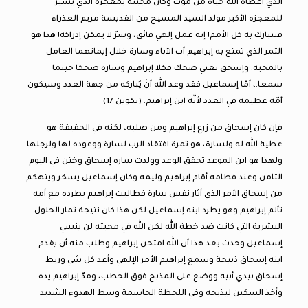
الذي أعطاه الله حياة من موت وكان مجيئه بمعجزه الذي يشير
للمعجزه الأكبر مولد السيد المسيح من القديسة مريم العذراء
فتتبارك به كل الأمم! إنه عمل إلهي فائق، وسرّ لا يمكن إدراكه! هذا هو
الثمر الذي تمتع به إبراهيم أب الآباء وسارة خلال إيمانهما العامل
بالمحبة. وإسحق تعني ضحك فكلا إبراهيم وسارة ضحكا حينما
سمعا.، أمّا إسماعيل فقد وعد الله أنْ يُباركه من جهة العدد وسيكون
أمّة عظيمة في العدد لأنَّه ابن إبراهيم. (تكوين 17)
فإن كان إسحاق من زرع إبراهيم ومن صلبه، لكنه في الحقيقة هو
عطية الله له ولسارة، هو ثمرة افتقاد الرب لسارة ووعوده لها ولرجلها
ولهذا هو ابن الموعد تحقق الوعد وولدت ساره إسحاق وختن في اليوم
الثامن وعند فطامه أقام إبراهيم وليمه وكان إسماعيل يسخر ويتهكم
من إسحاق الأمر الذي أثار نفس سارة فطالبت إبراهيم بطرده مع أمه
تألم إبراهيم وهو يطرد ابنه إسماعيل لكن هذا كان نتيجة ثمار الحلول
البشرية التي كانت ضد خطة الله لكن الله في محبته لن ينسي
إسماعيل وحدث بعد هذا أن الله امتحن إبراهيم وطلب منه أن يقدم
ابنه إسحاق ذبيحة وسمع إبراهيم الأمر الإلهي وأعد كل شي وربط
إسحاق بيدي أبيه ووضع على المذبح فوق الحطب، ومدّ إبراهيم يده
وأخذ السكين ليذبحه وفي اللحظة الحاسمة وسط الهدوء الشديد