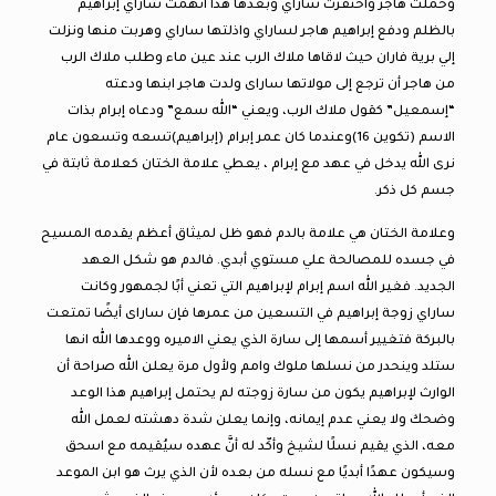
وحملت هاجر واحتقرت ساراي وبعدها هذا اتهمت ساراي إبراهيم
بالظلم ودفع إبراهيم هاجر لساراي واذلتها ساراي وهربت منها ونزلت
إلي برية فاران حيث لاقاها ملاك الرب عند عين ماء وطلب ملاك الرب
من هاجر أن ترجع إلى مولاتها ساراى ولدت هاجر ابنها ودعته
“إسمعيل” كقول ملاك الرب، ويعني “الله سمع” ودعاه إبرام بذات
الاسم (تكوين 16)وعندما كان عمر إبرام (إبراهيم)تسعه وتسعون عام
نرى الله يدخل في عهد مع إبرام ، يعطي علامة الختان كعلامة ثابتة في
جسم كل ذكر.
وعلامة الختان هي علامة بالدم فهو ظل لميثاق أعظم يقدمه المسيح
في جسده للمصالحة علي مستوي أبدي. فالدم هو شكل العهد
الجديد. فغير الله اسم إبرام لإبراهيم التي تعني أبًا لجمهور وكانت
ساراي زوجة إبراهيم في التسعين من عمرها فإن ساراى أيضًا تمتعت
بالبركة فتغيير أسمها إلى سارة الذي يعني الاميره ووعدها الله انها
ستلد وينحدر من نسلها ملوك وامم ولأول مرة يعلن الله صراحة أن
الوارث لإبراهيم يكون من سارة زوجته لم يحتمل إبراهيم هذا الوعد
وضحك ولا يعني عدم إيمانه، وإنما يعلن شدة دهشته لعمل الله
معه، الذي يقيم نسلًا لشيخ وأكّد له أنَّ عهده سيُقيمه مع اسحق
وسيكون عهدًا أبديًا مع نسله من بعده لأن الذي يرث هو ابن الموعد