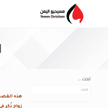
ا
ابحث …
هذه القصة
زواج ذُكر 