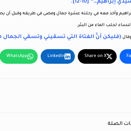
ي إبراهيم…” [10-12].
براهيم وأخذ معه في رحلته عشرة جمال ومضى في طريقه وقبل أن يصل
النساء لجلب الماء من البئر.
(فليكن أنَّ الفتاة التي تسقيني وتسقي الجمال ه
قال
WhatsApp
LinkedIn
Share on X
F
ات الصلة