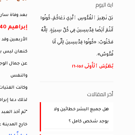
اية اليوم
بعد وفاة سار
بَلْ نَظِيرَ ٱلْقُدُّوسِ ٱلَّذِي دَعَاكُمْ، كُونُوا
إبراهيم 140 سنه
أَنْتُمْ أَيْضًا قِدِّيسِينَ فِي كُلِّ سِيرَةٍ. لِأَنَّهُ
الأربعين وقد 
مَكْتُوبٌ: «كُونُوا قِدِّيسِينَ لِأَنِّي أَنَا
كنعان ليس بس
قُدُّوسٌ».
عن جمال الوجه
بُطْرُسَ ٱلْأُولَى ١:‏١٥-‏١٦
والنفس
وكانت الفتيات
أخر المقالات
لذلك دعا إبرا
هل جميع البشر خطائين ولا
“ثم أخذ العبد
يوجد شخص كامل ؟
خارج المدينة 