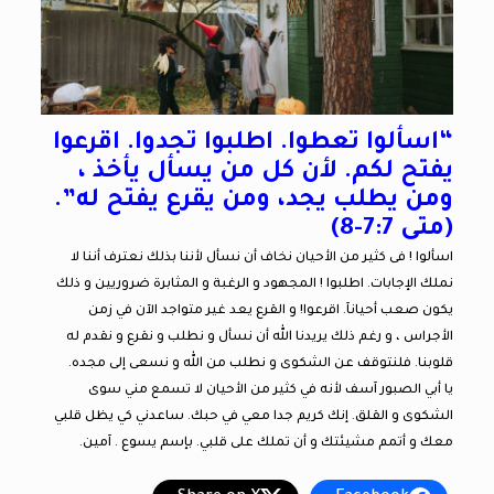
“اسألوا تعطوا. اطلبوا تجدوا. اقرعوا
يفتح لكم. لأن كل من يسأل يأخذ ،
ومن يطلب يجد، ومن يقرع يفتح له”.
(متى 7:7-8)
اسألوا ! فى كثير من الأحيان نخاف أن نسأل لأننا بذلك نعترف أننا لا
نملك الإجابات. اطلبوا ! المجهود و الرغبة و المثابرة ضروريين و ذلك
يكون صعب أحيانآ. اقرعوا! و القرع يعد غير متواجد الآن في زمن
الأجراس ، و رغم ذلك يريدنا الله أن نسأل و نطلب و نقرع و نقدم له
قلوبنا. فلنتوقف عن الشكوى و نطلب من الله و نسعى إلى مجده.
يا أبي الصبور آسف لأنه في كثير من الأحيان لا تسمع مني سوى
الشكوى و القلق. إنك كريم جدا معي في حبك. ساعدني كي يظل قلبي
معك و أتمم مشيئتك و أن تملك على قلبي. بإسم يسوع . آمين.