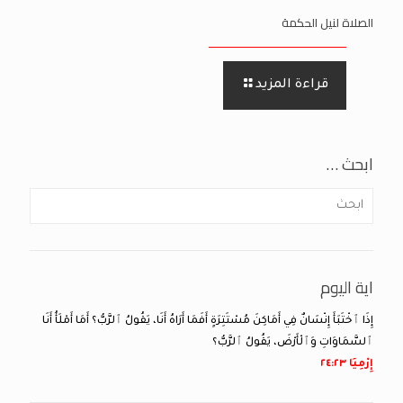
الصلاة لنيل الحكمة
قراءة المزيد
ابحث …
اية اليوم
إِذَا ٱخْتَبَأَ إِنْسَانٌ فِي أَمَاكِنَ مُسْتَتِرَةٍ أَفَمَا أَرَاهُ أَنَا، يَقُولُ ٱلرَّبُّ؟ أَمَا أَمْلَأُ أَنَا
ٱلسَّمَاوَاتِ وَٱلْأَرْضَ، يَقُولُ ٱلرَّبُّ؟
إِرْمِيَا ٢٣:‏٢٤