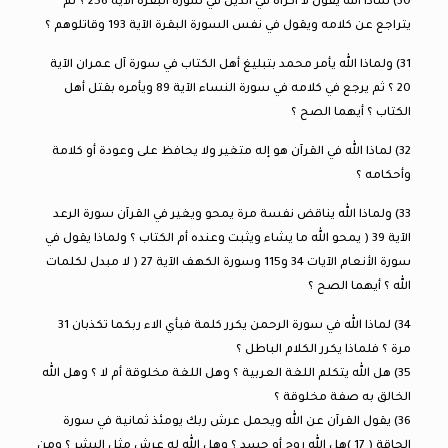
30) لماذا الله يقول لا أكراه في الدين في سورة البقرة الآية 256 ؟ ثم
يتراجع عن كلامه ويقول في نفس السورة البقرة الآية 193 وقاتلوهم ؟
31) ولماذا الله يأمر محمد بتبليغ أهل الكتاب في سورة آل عمران الآية
20 ؟ ثم يرجع في كلامه في سورة النساء الآية 89 ويأمره بقتل أهل
الكتاب ؟ أيهما الصح ؟
32) لماذا الله في القرآن هو إله متغير ولا يحافظ على وعودة أو كلامة
وأحكامه ؟
33) ولماذا الله يناقض نفسة مرة يمحو ويغير في القرآن سورة الرعد
الآية 39 ( يمحو الله ما يشاء ويثبت وعنده أم الكتاب ؟ ولماذا يقول في
سورة الأنعام الآيات 34 و115 وسورة الكهف الآية 27 ( لا مبدل لكلمات
الله ؟ أيهما الصح ؟
34) لماذا الله في سورة الرحمن يكرر كلمة فبأي الاء ربكما تكذبان 31
مرة ؟ فلماذا يكرر الكلام الباطل ؟
35) هل الله يتكلم اللغة العربية ؟ وهل اللغة مخلوقة أم لا ؟ وهل الله
الخالق به صفة مخلوقة ؟
36) يقول القرآن عن الله ويحمل عرش ربك يومئذ ثمانية في سورة
الحاقة ( 17 )هل الله روح أو جسد ؟ وهل الله له عرش مثل البشر ؟ ومن