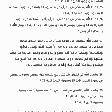
الفائدة من وجود الحروف العاطلة ؟
25) لماذا الله يتناقض في القرآن في مدة يوم القيامة في سورة السجدة
الآية 5وسورة المعارج الآية 4 ؟
26) لماذا الله يتناقض في كلامه في القرآن بأمر الشفاعة في سورة
الزمر الآية 44 وسورة يونس الآية 3 وسورة السجدة الآية 4 ؟ وهل الله لا
يستطيع أن يقرر ؟
27) لماذا الله يتناقض في كلامة بشأن الناس الذين سوف ينالوا
الخلاص في سورة المائدة الآية 69 ( إِنَّ الذِينَ آمَنُوا وَالذِينَ هَادُوا
وَالصَّابِئُونَ وَالنَّصَارَى مَنْ آمَنَ بِاللهِ وَاليَوْمِ الآخِرِ وَعَمِلَ صَالِحاً فَلَا خَوْفٌ
عَلَيْهِمْ وَلَا هُمْ يَحْزَنُون ) وفي سورة ال عمران الآية 85 (مَنْ يَبْتَغِ غَيْرَ
الإِسْلامِ دِيناً فَلَنْ يُقْبَلَ مِنْهُ وَهُوَ فِي الآخِرَةِ مِنَ الخَاسِرِين) ؟
28) ولماذا الله في القرآن يتناقض مع نفسه مرة يصفح ومره لا يصفح
في سورة الحجر الآية 85 وسورة التوبة الآية 79 ؟
29) ولماذا الله يتناقض مع نفسه في القسم فمرة يقسم ومرة لا
يقسم في سورة البلد الآية 1
وسورة التين الآية 3 ؟