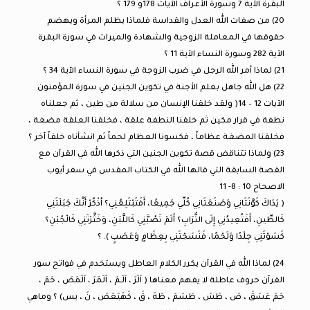
البقرة الآية 7 وسورة الأعراف الآيات 178و 179 ؟
20) من صفات الله العدل والقداسة فلماذا يظلم المرأة ويهضم
حقوقها في المعاملة الزوجية والشهادة والميراث في سورة البقرة
الآية 282 وسورة النساء الآية 11 ؟
21) لماذا أمر الله الرجل في ضرب الزوجة في سورة النساء الآية 34 ؟
22) هل الله جاهل بعلم الأجنة في تكوين الجنين في سورة المؤمنون
الآيات 12 – 14( ولقد خلقنا الإنسان من سلالة من طين ، ثم جعلناه
نطفة في قرار مكين ثم خلقنا النطفة علقة ، فخلقنا العلقة مضغة ،
فخلقنا المضغة عظاماً ، فكسونا العظام لحماً ثم انشأناه خلقاً آخر ؟
23) ولماذا تتناقض قصة تكوين الجنين التي ذكرها الله في القرآن مع
القصة السابقة التي قالها الله في الكتاب المقدس في سفر أيوب
الاصحاح 10 : 8- 11
( يَدَاكَ كَوَّنَتَانِي وَصَنَعَتَانِي كُلِّي جَمِيعًا، أَفَتَبْتَلِعُنِي؟ اُذْكُرْ أَنَّكَ جَبَلْتَنِي
كَالطِّينِ، أَفَتُعِيدُنِي إِلَى التُّرَابِ؟ أَلَمْ تَصُبَّنِي كَاللَّبَنِ، وَخَثَّرْتَنِي كَالْجُبْنِ؟
كَسَوْتَنِي جِلْدًا وَلَحْمًا، فَنَسَجْتَنِي بِعِظَامٍ وَعَصَبٍ ). ؟
24) لماذا الله في القرآن يكرر الكلام العاطل ويستخدم في فواتح سور
القرآن حروف عاطلة لا يفهم معناها ( اَلَرَ ، اَلَـمَ ، اَلَمَرَ ، اَلَمَصَ ، حَمَ ،
حَمَ عَسَقَ ، صَ ، طَسَ ، طَسَمَ ، طَهَ ، قَ ، كَهَيَعَصَ ، نَ ، يس) ؟ وماهي