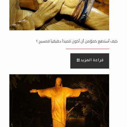
كيف أستطيع كمؤمن أن أكون تلميذآ حقيقيآ للمسيح ؟
قراءة المزيد