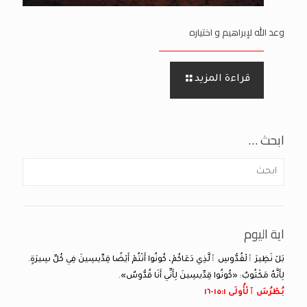
وعد الله لإبراهيم و اختياره
قراءة المزيد
ابحث …
اية اليوم
بَلْ نَظِيرَ ٱلْقُدُّوسِ ٱلَّذِي دَعَاكُمْ، كُونُوا أَنْتُمْ أَيْضًا قِدِّيسِينَ فِي كُلِّ سِيرَةٍ.
لِأَنَّهُ مَكْتُوبٌ: «كُونُوا قِدِّيسِينَ لِأَنِّي أَنَا قُدُّوسٌ».
بُطْرُسَ ٱلْأُولَى ١:‏١٥-‏١٦