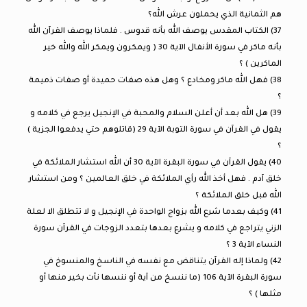
هم الثمانية الذي يحملون عرش الله؟
37) الكتاب المقدس يوصف الله بأنه قدوس . فلماذا يوصف القرآن الله
بأنه ماكر في سورة الأنفال الآية 30 ( ويمكرون ويمكر الله والله خير
الماكرين ) ؟
38) فهل الله ماكر ومخادع ؟ وهل هذه صفات حميدة أو صفات ذميمة
؟
39) هل الله بعد أن أعلن السلام والمحبة في الإنجيل يرجع في كلامه و
يقول في القرآن في سورة التوبة الآية 29 (قاتلوهم حتي يدفعوا الجزية )
؟
40) يقول القرآن في سورة البقرة الآية 30 أن الله استشار الملائكة في
خلق آدم . فهل أخذ الله رأي الملائكة في خلق العالمين ؟ ومن استشار
الله قبل خلق الملائكة ؟
41) وكيف بعدما شرع الله بزواج الواحدة في الإنجيل و لا تتطلق الا لعلة
الزني يتراجع في كلامه و يشرع بعدها بتعدد الزوجات في القرآن سورة
النساء الآية 3 ؟
42) ولماذا إله القرآن يتناقض مع نفسه في الناسخ والمنسوخ في
سورة البقرة الآية 106 (ما ننسخ من آية أو ننسها نأت بخير منها أو
مثلها ) ؟