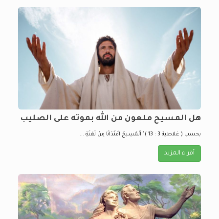
هل المسيح ملعون من الله بموته على الصليب
بحسب ( غلاطية 3 : 13 )" اَلْمَسِيحُ افْتَدَانَا مِنْ لَعْنَةِ ...
أقراء المزيد