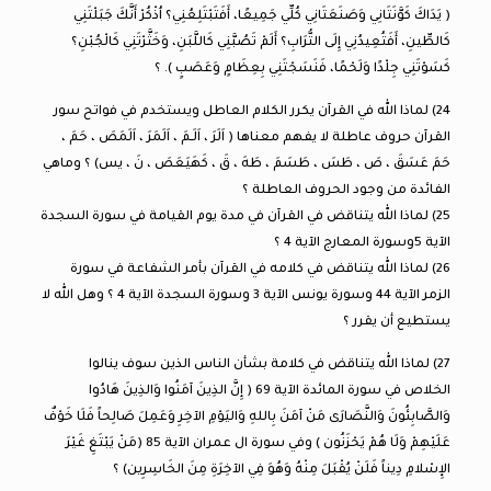
( يَدَاكَ كَوَّنَتَانِي وَصَنَعَتَانِي كُلِّي جَمِيعًا، أَفَتَبْتَلِعُنِي؟ اُذْكُرْ أَنَّكَ جَبَلْتَنِي
كَالطِّينِ، أَفَتُعِيدُنِي إِلَى التُّرَابِ؟ أَلَمْ تَصُبَّنِي كَاللَّبَنِ، وَخَثَّرْتَنِي كَالْجُبْنِ؟
كَسَوْتَنِي جِلْدًا وَلَحْمًا، فَنَسَجْتَنِي بِعِظَامٍ وَعَصَبٍ ). ؟
24) لماذا الله في القرآن يكرر الكلام العاطل ويستخدم في فواتح سور
القرآن حروف عاطلة لا يفهم معناها ( اَلَرَ ، اَلَـمَ ، اَلَمَرَ ، اَلَمَصَ ، حَمَ ،
حَمَ عَسَقَ ، صَ ، طَسَ ، طَسَمَ ، طَهَ ، قَ ، كَهَيَعَصَ ، نَ ، يس) ؟ وماهي
الفائدة من وجود الحروف العاطلة ؟
25) لماذا الله يتناقض في القرآن في مدة يوم القيامة في سورة السجدة
الآية 5وسورة المعارج الآية 4 ؟
26) لماذا الله يتناقض في كلامه في القرآن بأمر الشفاعة في سورة
الزمر الآية 44 وسورة يونس الآية 3 وسورة السجدة الآية 4 ؟ وهل الله لا
يستطيع أن يقرر ؟
27) لماذا الله يتناقض في كلامة بشأن الناس الذين سوف ينالوا
الخلاص في سورة المائدة الآية 69 ( إِنَّ الذِينَ آمَنُوا وَالذِينَ هَادُوا
وَالصَّابِئُونَ وَالنَّصَارَى مَنْ آمَنَ بِاللهِ وَاليَوْمِ الآخِرِ وَعَمِلَ صَالِحاً فَلَا خَوْفٌ
عَلَيْهِمْ وَلَا هُمْ يَحْزَنُون ) وفي سورة ال عمران الآية 85 (مَنْ يَبْتَغِ غَيْرَ
الإِسْلامِ دِيناً فَلَنْ يُقْبَلَ مِنْهُ وَهُوَ فِي الآخِرَةِ مِنَ الخَاسِرِين) ؟