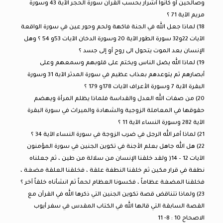
وصالحين أو كانوا أشرار بحسب القرآن سورة الحجر الآية 43 وسورة
مريم الآية 71 ؟
18) لماذا جعل الله في الجنة فاكهة ولحم وحور عين في سورة الواقعة
الآيات 22و32 سورة الطور الآية 20 وسورة الدخان الآيات 53و 54 ؟ وهل
الإنسان بعد الموت يتحول الى روح أو إلى جسد ؟
19) لماذا الله يضل الناس ويختم على قلوبهم وسمعهم وعلى
أبصارهم ثم يتوعدهم بعذاب عظيم في سورة المدثر الآية 31 وسورة
البقرة الآية 7 وسورة الأعراف الآيات 178و 179 ؟
20) من صفات الله العدل والقداسة فلماذا يظلم المرأة ويهضم
حقوقها في المعاملة الزوجية والشهادة والميراث في سورة البقرة
الآية 282 وسورة النساء الآية 11 ؟
21) لماذا أمر الله الرجل في ضرب الزوجة في سورة النساء الآية 34 ؟
22) هل الله جاهل بعلم الأجنة في تكوين الجنين في سورة المؤمنون
الآيات 12 – 14( ولقد خلقنا الإنسان من سلالة من طين ، ثم جعلناه
نطفة في قرار مكين ثم خلقنا النطفة علقة ، فخلقنا العلقة مضغة ،
فخلقنا المضغة عظاماً ، فكسونا العظام لحماً ثم انشأناه خلقاً آخر ؟
23) ولماذا تتناقض قصة تكوين الجنين التي ذكرها الله في القرآن مع
القصة السابقة التي قالها الله في الكتاب المقدس في سفر أيوب
الاصحاح 10 : 8- 11