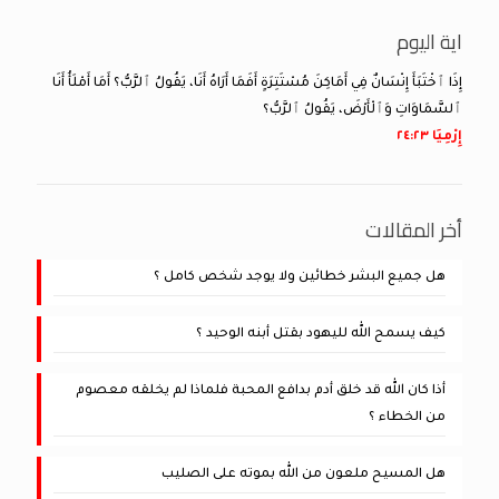
اية اليوم
إِذَا ٱخْتَبَأَ إِنْسَانٌ فِي أَمَاكِنَ مُسْتَتِرَةٍ أَفَمَا أَرَاهُ أَنَا، يَقُولُ ٱلرَّبُّ؟ أَمَا أَمْلَأُ أَنَا
ٱلسَّمَاوَاتِ وَٱلْأَرْضَ، يَقُولُ ٱلرَّبُّ؟
إِرْمِيَا ٢٣:‏٢٤
أخر المقالات
هل جميع البشر خطائين ولا يوجد شخص كامل ؟
كيف يسمح الله لليهود بقتل أبنه الوحيد ؟
أذا كان الله قد خلق أدم بدافع المحبة فلماذا لم يخلقه معصوم
من الخطاء ؟
هل المسيح ملعون من الله بموته على الصليب