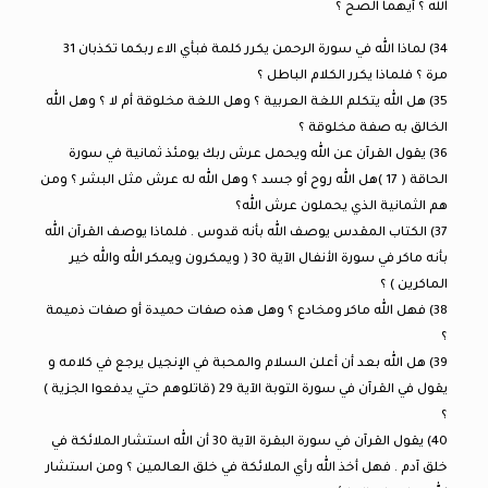
الله ؟ أيهما الصح ؟
34) لماذا الله في سورة الرحمن يكرر كلمة فبأي الاء ربكما تكذبان 31
مرة ؟ فلماذا يكرر الكلام الباطل ؟
35) هل الله يتكلم اللغة العربية ؟ وهل اللغة مخلوقة أم لا ؟ وهل الله
الخالق به صفة مخلوقة ؟
36) يقول القرآن عن الله ويحمل عرش ربك يومئذ ثمانية في سورة
الحاقة ( 17 )هل الله روح أو جسد ؟ وهل الله له عرش مثل البشر ؟ ومن
هم الثمانية الذي يحملون عرش الله؟
37) الكتاب المقدس يوصف الله بأنه قدوس . فلماذا يوصف القرآن الله
بأنه ماكر في سورة الأنفال الآية 30 ( ويمكرون ويمكر الله والله خير
الماكرين ) ؟
38) فهل الله ماكر ومخادع ؟ وهل هذه صفات حميدة أو صفات ذميمة
؟
39) هل الله بعد أن أعلن السلام والمحبة في الإنجيل يرجع في كلامه و
يقول في القرآن في سورة التوبة الآية 29 (قاتلوهم حتي يدفعوا الجزية )
؟
40) يقول القرآن في سورة البقرة الآية 30 أن الله استشار الملائكة في
خلق آدم . فهل أخذ الله رأي الملائكة في خلق العالمين ؟ ومن استشار