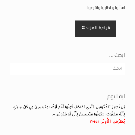
اسألوا و اطلبوا واقرعوا
قراءة المزيد
ابحث …
اية اليوم
بَلْ نَظِيرَ ٱلْقُدُّوسِ ٱلَّذِي دَعَاكُمْ، كُونُوا أَنْتُمْ أَيْضًا قِدِّيسِينَ فِي كُلِّ سِيرَةٍ.
لِأَنَّهُ مَكْتُوبٌ: «كُونُوا قِدِّيسِينَ لِأَنِّي أَنَا قُدُّوسٌ».
بُطْرُسَ ٱلْأُولَى ١:‏١٥-‏١٦