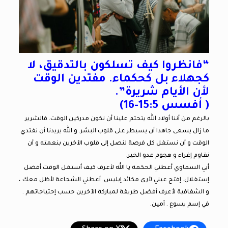
“فانظروا كيف تسلكون بالتدقيق، لا
كجهلاء بل كحكماء. مفتدين الوقت
لأن الأيام شريرة”.
( أفسس 15:5-16)
بالرغم من أننا أولاد الله يتحتم علينا أن نكون مدركين الوقت. فالشرير
ما زال يسعى جاهدا أن يسيطر على قلوب البشر. و الله يريدنا أن نفتدي
الوقت و أن نستغل كل فرصة لنصل إلى قلوب الآخرين بنعمته و أن
نقاوم إغراء و هجوم عدو الخير.
أبي السماوي أعطني الحكمة يا الله لأعرف كيف أستغل الوقت أفضل
إستغلال. إفتح عيني لأرى مكائد إبليس. أعطني الشجاعة لأظل معك ،
و الشفافية لأعرف أفضل طريقة لمباركة الآخرين حسب إحتياجاتهم .
في إسم يسوع . آمين.