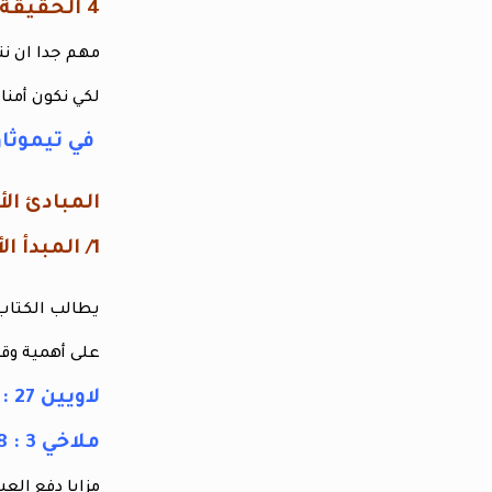
4 الحقيقة الرابعة يجب علينا تعلم مهارة إدارة مواردنا المالية
مهم جدا ان ن
لكي نكون أمناء
في تيموثاوس الأ
المبادئ الأ
1/ المبدأ الأول الأمانة في العشور
يطالب الكتا
على أهمية وق
لاويين 27 : 30
ملاخي 3 : 8-12
مزايا دفع الع