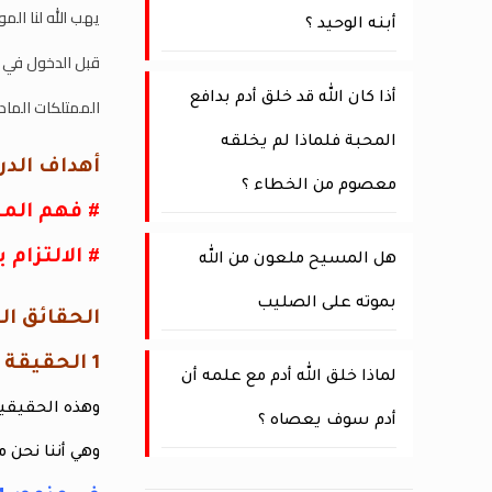
يهب الله لنا الم
أبنه الوحيد ؟
قبل الدخول في 
أذا كان الله قد خلق أدم بدافع
الممتلكات الماد
المحبة فلماذا لم يخلقه
أهداف الد
معصوم من الخطاء ؟
# فهم المبا
# الالتزام 
هل المسيح ملعون من الله
بموته على الصليب
الحقائق الم
1 الحقيقة الأولى هي أن الرب هو مالك كل شيء
لماذا خلق الله أدم مع علمه أن
وهذه الحقيقية
أدم سوف يعصاه ؟
وهي أننا نحن م