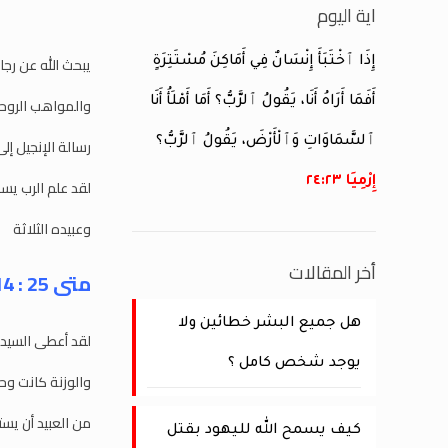
اية اليوم
يبحث الله عن رجا
إِذَا ٱخْتَبَأَ إِنْسَانٌ فِي أَمَاكِنَ مُسْتَتِرَةٍ
والمواهب الروحي
أَفَمَا أَرَاهُ أَنَا، يَقُولُ ٱلرَّبُّ؟ أَمَا أَمْلَأُ أَنَا
ٱلسَّمَاوَاتِ وَٱلْأَرْضَ، يَقُولُ ٱلرَّبُّ؟
رسالة الإنجيل إلى
إِرْمِيَا ٢٣:‏٢٤
لقد علم الرب يسو
وعبيده الثلاثة
أخر المقالات
متى 25 : 14- 30
هل جميع البشر خطائين ولا
لقد أعطى السيد ع
يوجد شخص كامل ؟
والوزنة كانت وح
من العبيد أن يست
كيف يسمح الله لليهود بقتل