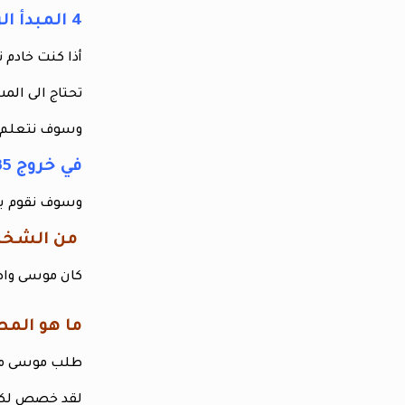
4 المبدأ الرابع جمع التبرعات الفعال
أذا كنت خادم 
تحتاج الى الم
وسوف نتعلم ب
في خروج 35 : 4 – 10
وسوف نقوم بت
من الشخص 
كان موسى واضح
ما هو المطلو
طلب موسى من 
لقد خصص لكل ب