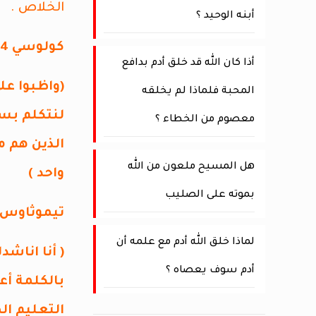
الخلاص .
أبنه الوحيد ؟
كولوسي 4 : 2- 6
أذا كان الله قد خلق أدم بدافع
(واظبوا عل
المحبة فلماذا لم يخلقه
لنتكلم بسر
معصوم من الخطاء ؟
الذين هم م
هل المسيح ملعون من الله
واحد )
بموته على الصليب
تيموثاوس الثان
لماذا خلق الله أدم مع علمه أن
( أنا اناشد
أدم سوف يعصاه ؟
بالكلمة أع
التعليم 