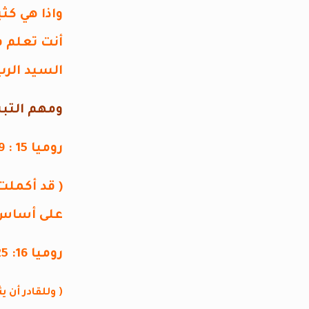
واذا هي كث
أنت تعلم ف
السيد الرب
ومهم التبش
روميا 15 : 19 – 21
( قد أكملت
على أساس 
روميا 16: 25
( وللقادر أن 