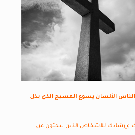
 والناس الأنسان يسوع المسيح الذي بذل
ك وإرشادك للأشخاص الذين يبحثون عن