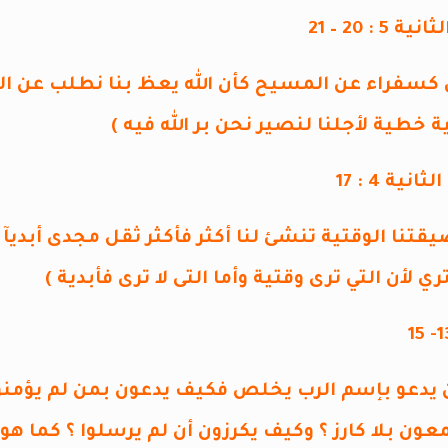
 : 20 – 21
 كسفراء عن المسيح كأن الله يعظ بنا نطلب عن الم
خطية لأجلنا لنصير نحن بر الله فيه )
ية 4 : 17
يقتنا الوقتية تنشئ لنا أكثر فأكثر ثقل مجدى أبديآ 
تري لأن التي ترى وقتية وأما التى لا ترى فأبدية )
 يدعو بإسم الرب يخلص فكيف يدعون بمن لم يؤمنوا
ن بلا كارز ؟ وكيف يكرزون أن لم يرسلوا ؟ كما هو