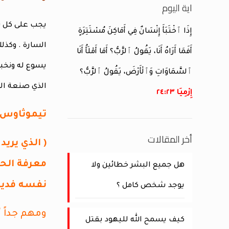
اية اليوم
يجب على كل تل
إِذَا ٱخْتَبَأَ إِنْسَانٌ فِي أَمَاكِنَ مُسْتَتِرَةٍ
السارة . وكذل
أَفَمَا أَرَاهُ أَنَا، يَقُولُ ٱلرَّبُّ؟ أَمَا أَمْلَأُ أَنَا
يسوع له ونخبر
ٱلسَّمَاوَاتِ وَٱلْأَرْضَ، يَقُولُ ٱلرَّبُّ؟
الذي صنعة الر
إِرْمِيَا ٢٣:‏٢٤
تيموثاوس الأولي 
أخر المقالات
( الذي يري
معرفة الحق
هل جميع البشر خطائين ولا
نفسه فدية 
يوجد شخص كامل ؟
ومهم جداً 
كيف يسمح الله لليهود بقتل