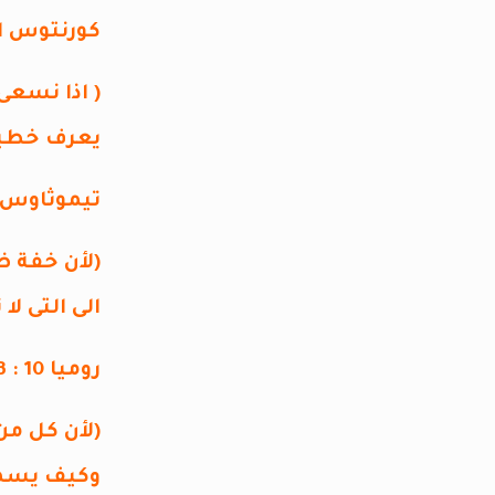
كورنتوس الثانية 5
( اذا نسعى
يعرف خطية 
تيموثاوس الثان
(لأن خفة ض
الى التى لا 
روميا 10 : 13- 15
(لأن كل من
وكيف يسمعو