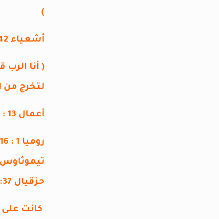
)
أشعياء 42 : 6- 7
( أنا الرب
لتخرج من 
أعمال 13 : 47
روميا 1 : 16
تيموثاوس 4 : 1- 5
حزقيال 37: 1- 10
كانت على ي