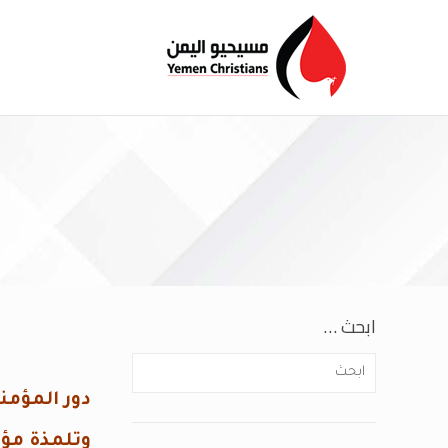
ابحث …
دور المؤمن
وتلمذة مؤم