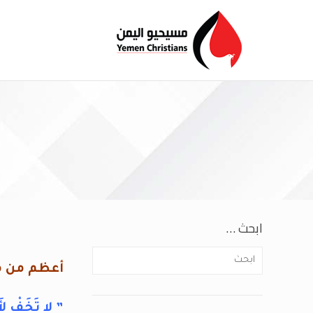
ابحث …
أعظم من م
” لا تَخَفْ لأَن