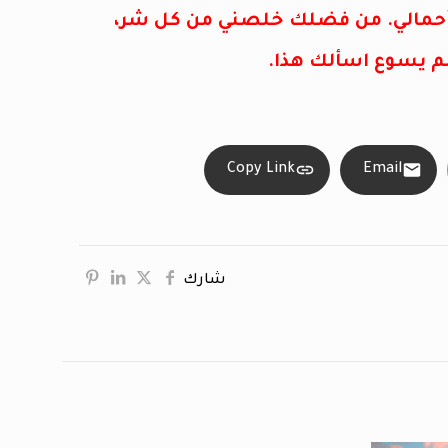
أحمالي. من فضلك خلصني من كل شر،
م يسوع اسألك هذا.
Copy Link
Email
شارك