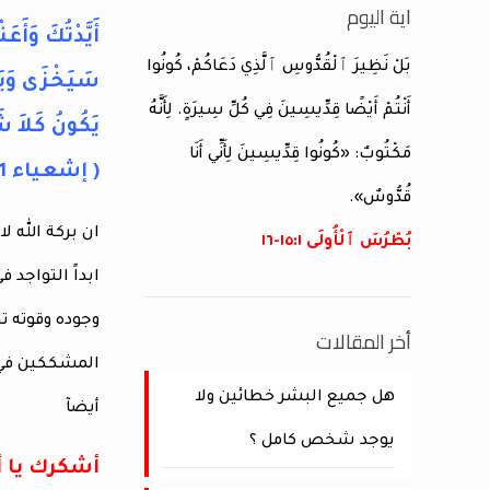
اية اليوم
أَيَّدْتُكَ وَأَع
بَلْ نَظِيرَ ٱلْقُدُّوسِ ٱلَّذِي دَعَاكُمْ، كُونُوا
سَيَخْزَى وَيَ
أَنْتُمْ أَيْضًا قِدِّيسِينَ فِي كُلِّ سِيرَةٍ. لِأَنَّهُ
يَكُونُ كَلاَ 
مَكْتُوبٌ: «كُونُوا قِدِّيسِينَ لِأَنِّي أَنَا
( إشعياء 10:41-11)
قُدُّوسٌ».
ان بركة الله 
بُطْرُسَ ٱلْأُولَى ١:‏١٥-‏١٦
ابداً التواجد 
وجوده وقوته ت
أخر المقالات
المشككين في 
هل جميع البشر خطائين ولا
أيضآ
يوجد شخص كامل ؟
أشكرك يا أ