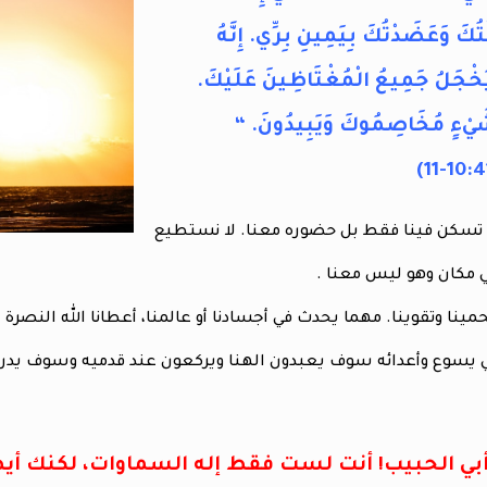
َنْتُكَ وَعَضَدْتُكَ بِيَمِينِ بِرِّي. إِنَّهُ
خْجَلُ جَمِيعُ الْمُغْتَاظِينَ عَلَيْكَ.
شَيْءٍ مُخَاصِمُوكَ وَيَبِيدُونَ. “
لا تسكن فينا فقط بل حضوره معنا. لا نستطيع
في مكان وهو ليس معنا .
حمينا وتقوينا. مهما يحدث في أجسادنا أو عالمنا، أعطانا الله النصر
يسوع وأعدائه سوف يعبدون الهنا ويركعون عند قدميه وسوف يدركو
بي الحبيب! أنت لست فقط إله السماوات، لكنك أيضآ 