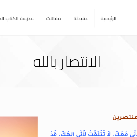
الرئيسية
عقيدتنا
مقالات
مدرسة الكتاب ا
الانتصار بالله
نتصرين
ِّي مَعَكَ. لاَ تَتَلَفَّتْ لأَنِّي إِلهُكَ. قَدْ