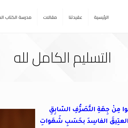
الرئيسية
عقيدتنا
مقالات
مدرسة الكتاب ا
التسليم الكامل لله
 مِنْ جِهَةِ التَّصَرُّفِ السّابِقِ
لعتِيقَ الفاسِدَ بحَسَبِ شَهَواتِ