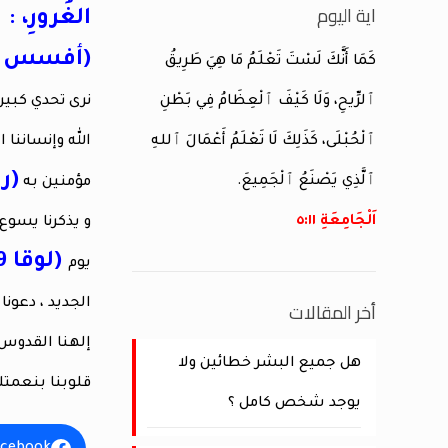
اية اليوم
الغُرورِ، :
(أفسس 22:4)
كَمَا أَنَّكَ لَسْتَ تَعْلَمُ مَا هِيَ طَرِيقُ
ٱلرِّيحِ، وَلَا كَيْفَ ٱلْعِظَامُ فِي بَطْنِ
نرى تحدي كبير 
ٱلْحُبْلَى، كَذَلِكَ لَا تَعْلَمُ أَعْمَالَ ٱللهِ
الله وإنساننا
(رو
ٱلَّذِي يَصْنَعُ ٱلْجَمِيعَ.
مؤمنين به
اَلْجَامِعَةِ ١١:‏٥
و يذكرنا يسوع
(لوقا 23:9)
يوم
أخر المقالات
الجديد ، دعونا
إلهنا القدوس 
هل جميع البشر خطائين ولا
قلوبنا بنعمتك
يوجد شخص كامل ؟