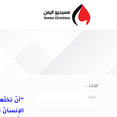
ابحث …
“أنْ تخلَعوا
الإنسانَ ا