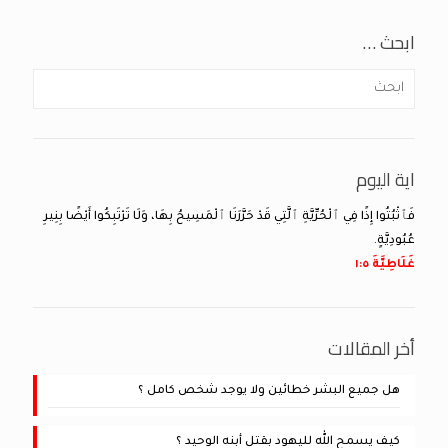
ابحث …
اية اليوم
فَٱثْبُتُوا إِذًا فِي ٱلْحُرِّيَّةِ ٱلَّتِي قَدْ حَرَّرَنَا ٱلْمَسِيحُ بِهَا، وَلَا تَرْتَبِكُوا أَيْضًا بِنِيرِ
عُبُودِيَّةٍ.
غَلَاطِيَّةَ ٥:‏١
أخر المقالات
هل جميع البشر خطائين ولا يوجد شخص كامل ؟
كيف يسمح الله لليهود بقتل أبنه الوحيد ؟