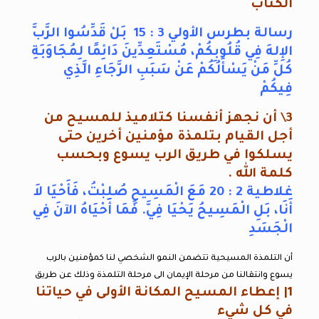
الكتاب
رسالة بطرس الأولي 3 : 15 بَلْ قَدِّسُوا الرَّبَّ
الإِلهَ فِي قُلُوبِكُمْ، مُسْتَعِدِّينَ دَائِمًا لِمُجَاوَبَةِ
كُلِّ مَنْ يَسْأَلُكُمْ عَنْ سَبَبِ الرَّجَاءِ الَّذِي
فِيكُمْ
3\ أن نجهز أنفسنا كتلاميذ للمسيح من
أجل القيام بتلمذة مؤمنين أخرين حتى
يسلكوا في طريق الرب يسوع وبحسب
كلمة الله .
غلاطية 2 : 20 مَعَ الْمَسِيحِ صُلِبْتُ، فَأَحْيَا لاَ
أَنَا، بَلِ الْمَسِيحُ يَحْيَا فِيَّ. فَمَا أَحْيَاهُ الآنَ فِي
الْجَسَدِ
أن التلمذة المسيحية تتضمن النمو الشخصي لنا كمؤمنين بالرب
يسوع وانتقالنا من مرحلة الإيمان الى مرحلة التلمذة وذلك عن طريق
1| إعطاء المسيح المكانة الأولى في حياتنا
في كل شيء