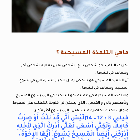
ماهي التلمذة المسيحية ؟
تعريف التلميذ هو شخص تابع , شخص يقبل تعاليم شخص آخر
ويساعد في نشرها .
أن التلميذ المسيحي هو شخص يقبل الأخبار السارة التي في يسوع
المسيح ويساعد في نشرها .
والتلمذة المسيحية هي عملية نمو للتلاميذ في الرب يسوع المسيح
وتأهيلهم بالروح القدس , الذي يسكن في قلوبنا ,للتغلب على ضغوط
وتجارب الحياة الحاضرة متشبهين بالرب يسوع أكثر فأكثر .
فيلبي 3 : 12 – 14(لَيْسَ أَنِّي قَدْ نِلْتُ أَوْ صِرْتُ
كَامِلاً، وَلَكِنِّي أَسْعَى لَعَلِّي أُدْرِكُ الَّذِي لأَجْلِهِ
أَدْرَكَنِي أَيْضاً الْمَسِيحُ يَسُوعُ. أَيُّهَا الإِخْوَةُ،