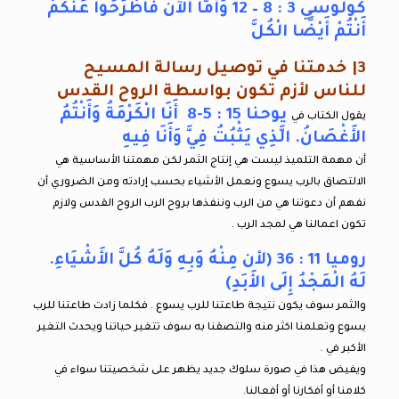
كولوسي 3 : 8 – 12 وَأَمَّا الآنَ فَاطْرَحُوا عَنْكُمْ
أَنْتُمْ أَيْضًا الْكُلَّ
3| خدمتنا في توصيل رسالة المسيح
للناس لأزم تكون بواسطة الروح القدس
يوحنا 15 : 5-8 أَنَا الْكَرْمَةُ وَأَنْتُمُ
يقول الكتاب في
الأَغْصَانُ. الَّذِي يَثْبُتُ فِيَّ وَأَنَا فِيهِ
أن مهمة التلميذ ليست هي إنتاج الثمر لكن مهمتنا الأساسية هي
الالتصاق بالرب يسوع ونعمل الأشياء بحسب إرادته ومن الضروري أن
نفهم أن دعوتنا هي من الرب وننفذها بروح الرب الروح القدس ولازم
تكون اعمالنا هي لمجد الرب .
روميا 11 : 36 (لأن مِنْهُ وَبِهِ وَلَهُ كُلَّ الأَشْيَاءِ.
لَهُ الْمَجْدُ إِلَى الأَبَدِ)
والثمر سوف يكون نتيجة طاعتنا للرب يسوع . فكلما زادت طاعتنا للرب
يسوع وتعلمنا اكثر منه والتصقنا به سوف تتغير حياتنا ويحدث التغير
الأكبر في .
ويفيض هذا في صورة سلوك جديد يظهر على شخصيتنا سواء في
كلامنا أو أفكارنا أو أفعالنا.