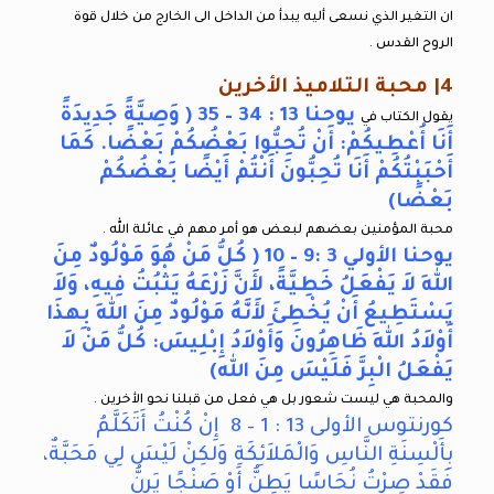
ان التغير الذي نسعى أليه يبدأ من الداخل الى الخارج من خلال قوة
الروح القدس .
4| محبة التلاميذ الأخرين
يوحنا 13 : 34 – 35 ( وَصِيَّةً جَدِيدَةً
يقول الكتاب في
أَنَا أُعْطِيكُمْ: أَنْ تُحِبُّوا بَعْضُكُمْ بَعْضًا. كَمَا
أَحْبَبْتُكُمْ أَنَا تُحِبُّونَ أَنْتُمْ أَيْضًا بَعْضُكُمْ
بَعْضًا)
محبة المؤمنين بعضهم لبعض هو أمر مهم في عائلة الله .
يوحنا الأولي 3 :9 – 10 ( كُلُّ مَنْ هُوَ مَوْلُودٌ مِنَ
اللهِ لاَ يَفْعَلُ خَطِيَّةً، لأَنَّ زَرْعَهُ يَثْبُتُ فِيهِ، وَلاَ
يَسْتَطِيعُ أَنْ يُخْطِئَ لأَنَّهُ مَوْلُودٌ مِنَ اللهِ بِهذَا
أَوْلاَدُ اللهِ ظَاهِرُونَ وَأَوْلاَدُ إِبْلِيسَ: كُلُّ مَنْ لاَ
يَفْعَلُ الْبِرَّ فَلَيْسَ مِنَ الله)
والمحبة هي ليست شعور بل هي فعل من قبلنا نحو الأخرين .
كورنتوس الأولى 13 : 1 – 8 إِنْ كُنْتُ أَتَكَلَّمُ
بِأَلْسِنَةِ النَّاسِ وَالْمَلاَئِكَةِ وَلكِنْ لَيْسَ لِي مَحَبَّةٌ،
فَقَدْ صِرْتُ نُحَاسًا يَطِنُّ أَوْ صَنْجًا يَرِنُّ