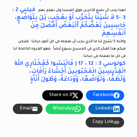
فيلبي 2 :
لهذا يجب أن نضع الأخرين فوق أنفسنا وأن نهتم بهم .
3 -5 لاَ شَيْئًا بِتَحَزُّبٍ أَوْ بِعُجْبٍ، بَلْ بِتَوَاضُعٍ،
حَاسِبِينَ بَعْضُكُمُ الْبَعْضَ أَفْضَلَ مِنْ
أَنْفُسِهِمْ
والآية 5 تشرح لنا ما الذي يجب أن نفعله في كل أمور حياتنا . فليكن
فيكم هذا الفكر الذي في المسيح يسوع أيضاً . فهو القدوة الكاملة لنا
في كل ما نفعله في حياتنا .
كولوسي 3 : 12 – 17 ( فَالْبَسُوا كَمُخْتَارِي اللهِ
الْقِدِّيسِينَ الْمَحْبُوبِينَ أَحْشَاءَ رَأْفَاتٍ،
وَلُطْفًا، وَتَوَاضُعًا، وَوَدَاعَةً، وَطُولَ أَنَاةٍ
Share on X
Facebook
Email
WhatsApp
LinkedIn
Copy Link