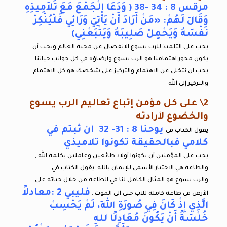
مرقس 8 : 34 -38 ( وَدَعَا الْجَمْعَ مَعَ تَلاَمِيذِهِ
وَقَالَ لَهُمْ: «مَنْ أَرَادَ أَنْ يَأْتِيَ وَرَائِي فَلْيُنْكِرْ
نَفْسَهُ وَيَحْمِلْ صَلِيبَهُ وَيَتْبَعْنِي)
يجب على التلميذ للرب يسوع الانفصال عن محبة العالم ويجب أن
يكون محور اهتمامنا هو الرب يسوع وارضاؤه في كل جوانب حياتنا .
يجب ان نتخلى عن الاهتمام والتركيز على شخصك هو كل الاهتمام
والتركيز إلى الله
2\ على كل مؤمن إتباع تعاليم الرب يسوع
والخضوع لأرادته
يوحنا 8 : 31- 32 ان ثبتم في
يقول الكتاب في
كلامي فبالحقيقة تكونوا تلاميذي
يجب على المؤمنين أن يكونوا أولاد طائعين وعاملين بكلمة الله ,
والطاعة هي الاختيار الأسمى للإيمان بالله. يقول الكتاب في
والرب يسوع هو المثال الكامل لنا في الطاعة من خلال حياته على
فليبي 2 :معادلاً
الأرض في طاعة كاملة للآب حتى الى الموت .
الَّذِي إِذْ كَانَ فِي صُورَةِ اللهِ، لَمْ يَحْسِبْ
خُلْسَةً أَنْ يَكُونَ مُعَادِلًا للهِ