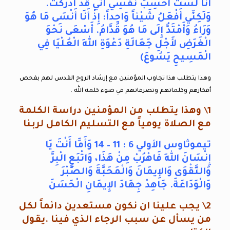
أَنَا لَسْتُ أَحْسِبُ نَفْسِي أَنِّي قَدْ أَدْرَكْتُ.
وَلَكِنِّي أَفْعَلُ شَيْئاً وَاحِداً: إِذْ أَنَا أَنْسَى مَا هُوَ
وَرَاءُ وَأَمْتَدُّ إِلَى مَا هُوَ قُدَّامُ. أَسْعَى نَحْوَ
الْغَرَضِ لأَجْلِ جَعَالَةِ دَعْوَةِ اللهِ الْعُلْيَا فِي
الْمَسِيحِ يَسُوعَ)
وهذا يتطلب هذا تجاوب المؤمنين مع إرشاد الروح القدس لهم بفحص
أفكارهم وكلماتهم وتصرفاتهم في ضوء كلمة الله .
1\ وهذا يتطلب من المؤمنين دراسة الكلمة
مع الصلاة يومياً مع التسليم الكامل لربنا
تيموثاوس الأولي 6 : 11 – 14 وَأَمَّا أَنْتَ يَا
إِنْسَانَ اللهِ فَاهْرُبْ مِنْ هَذَا، وَاتْبَعِ الْبِرَّ
وَالتَّقْوَى وَالإِيمَانَ وَالْمَحَبَّةَ وَالصَّبْرَ
وَالْوَدَاعَةَ. جَاهِدْ جِهَادَ الإِيمَانِ الْحَسَنَ
2\ يجب علينا ان نكون مستعدين دائماً لكل
من يسأل عن سبب الرجاء الذي فينا .يقول