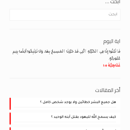
ابحث …
اية اليوم
فَٱثْبُتُوا إِذًا فِي ٱلْحُرِّيَّةِ ٱلَّتِي قَدْ حَرَّرَنَا ٱلْمَسِيحُ بِهَا، وَلَا تَرْتَبِكُوا أَيْضًا بِنِيرِ
عُبُودِيَّةٍ.
غَلَاطِيَّةَ ٥:‏١
أخر المقالات
هل جميع البشر خطائين ولا يوجد شخص كامل ؟
كيف يسمح الله لليهود بقتل أبنه الوحيد ؟