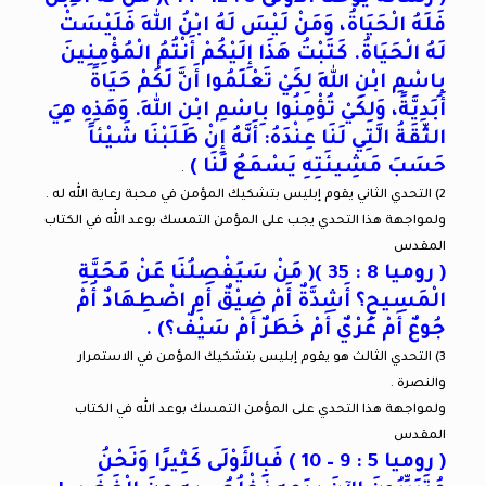
فَلَهُ الْحَيَاةُ، وَمَنْ لَيْسَ لَهُ ابْنُ اللهِ فَلَيْسَتْ
لَهُ الْحَيَاةُ. كَتَبْتُ هَذَا إِلَيْكُمْ أَنْتُمُ الْمُؤْمِنِينَ
بِاسْمِ ابْنِ اللهِ لِكَيْ تَعْلَمُوا أَنَّ لَكُمْ حَيَاةً
أَبَدِيَّةً، وَلِكَيْ تُؤْمِنُوا بِاسْمِ ابْنِ اللهِ. وَهَذِهِ هِيَ
الثِّقَةُ الَّتِي لَنَا عِنْدَهُ: أَنَّهُ إِنْ طَلَبْنَا شَيْئاً
حَسَبَ مَشِيئَتِهِ يَسْمَعُ لَنَا )
.
2) التحدي الثاني يقوم إبليس بتشكيك المؤمن في محبة رعاية الله له .
ولمواجهة هذا التحدي يجب على المؤمن التمسك بوعد الله في الكتاب
المقدس
( روميا 8 : 35 )( مَنْ سَيَفْصِلُنَا عَنْ مَحَبَّةِ
الْمَسِيحِ؟ أَشِدَّةٌ أَمْ ضِيْقٌ أَمِ اضْطِهَادٌ أَمْ
جُوعٌ أَمْ عُرْيٌ أَمْ خَطَرٌ أَمْ سَيْفٌ؟) .
3) التحدي الثالث هو يقوم إبليس بتشكيك المؤمن في الاستمرار
والنصرة .
ولمواجهة هذا التحدي على المؤمن التمسك بوعد الله في الكتاب
المقدس
( روميا 5 : 9 – 10 ) فَبِالأَوْلَى كَثِيرًا وَنَحْنُ