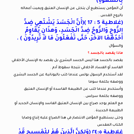
بِالشَّهْوَةِ)
أن المؤمن يستطيع أن يتخلى عن الإنسان العتيق ويميت أعماله
بالروح القدس .
(غلاطية 5 : 17 )(أَنَّ الْجَسَدَ يَشْتَهِي ضِدَّ
الرُّوحِ وَالرُّوحُ ضِدَّ الْجَسَدِ، وَهذَانِ يُقَاوِمُ
أَحَدُهُمَا الآخَرَ، حَتَّى تَفْعَلُونَ مَا لاَ تُرِيدُونَ ) .
والسؤال
ماذا يقصد بالجسد ؟
يقصد بالجسد هنا ليس الجسد البشري بل يقصد به الإنسان الأخلاقي
الفاسد أو الفساد الأخلاقي نتيجة سقوط آدم .
لقد أستخدم الرسول بولس عندما كتب باليونانية عن الجسد البشري
ووصفه بكلمة سوما
وأستخدم عندما كتب عن الطبيعة الفاسدة أو الإنسان العتيق
ووصفه بكلمة سركس .
مع العلم يوجد صراع بين الإنسان العتيق الفاسد والإنسان الجديد أو
الطبيعة الجديدة .
وحتى يستطيع المؤمن الانتصار في هذا الصراع عليه إتباع وصايا
الكتاب المقدس
غلاطية ٢٤:٥ (وَلكِنَّ الَّذِينَ هُمْ لِلْمَسِيحِ قَدْ