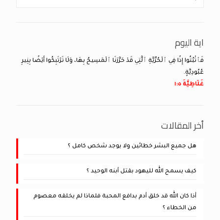
اية اليوم
فَٱثْبُتُوا إِذًا فِي ٱلْحُرِّيَّةِ ٱلَّتِي قَدْ حَرَّرَنَا ٱلْمَسِيحُ بِهَا، وَلَا تَرْتَبِكُوا أَيْضًا بِنِيرِ
عُبُودِيَّةٍ.
غَلَاطِيَّةَ ٥:‏١
أخر المقالات
هل جميع البشر خطائين ولا يوجد شخص كامل ؟
كيف يسمح الله لليهود بقتل أبنه الوحيد ؟
أذا كان الله قد خلق أدم بدافع المحبة فلماذا لم يخلقه معصوم
من الخطاء ؟