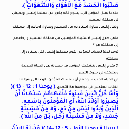
صَلَبُوا الْجَسَدَ مَعَ الأَهْوَاءِ وَالشَّهَوَاتِ ).
عندما يقبل المؤمن الرب يسوع فأنه يخرج من مملكة إبليس ويعيش
في مملكة المسيح .
ولكن إبليس يحاول استرداده من المسيح ويحاول ارجاعه إلى مملكته .
ماهي طرق إبليس لاسترداد المؤمنين من مملكة المسيح وارجاعهم
إلى مملكته هو ؟
توجد ثلاثة تحديات للمؤمن يقوم بعملها إبليس لكي يسترده إلى
مملكته
1) يقوم إبليس بتشكيك المؤمن في حصوله على الحياة الجديدة
ويشككه في حدوث التغير
في الحياة الجديدة . ومهم أن يتمسك المؤمن بالوعد التى يقولها
( يوحنا 1 : 12 – 13 )(
الكتاب المقدس في مواجهة هذا التحدي .
وَأَمَّا كُلُّ الَّذِينَ قَبِلُوهُ فَأَعْطَاهُمْ سُلْطَانًا أَنْ
يَصِيرُوا أَوْلاَدَ اللهِ، أَيِ الْمُؤْمِنُونَ بِاسْمِهِ.
اَلَّذِينَ وُلِدُوا لَيْسَ مِنْ دَمٍ، وَلاَ مِنْ مَشِيئَةِ
جَسَدٍ، وَلاَ مِنْ مَشِيئَةِ رَجُل، بَلْ مِنَ اللهِ )
.
( رسالة يوحنا الأولى 5 : 12 –14 )( مَنْ لَهُ الاِبْنُ