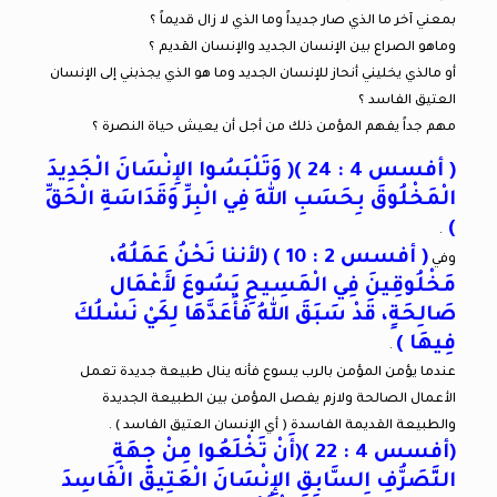
بمعني آخر ما الذي صار جديداً وما الذي لا زال قديماً ؟
وماهو الصراع بين الإنسان الجديد والإنسان القديم ؟
أو مالذي يخليني أنحاز للإنسان الجديد وما هو الذي يجذبني إلى الإنسان
العتيق الفاسد ؟
مهم جداً يفهم المؤمن ذلك من أجل أن يعيش حياة النصرة ؟
( أفسس 4 : 24 )( وَتَلْبَسُوا الإِنْسَانَ الْجَدِيدَ
الْمَخْلُوقَ بِحَسَبِ اللهِ فِي الْبِرِّ وَقَدَاسَةِ الْحَقِّ
)
.
( أفسس 2 : 10 ) (لأننا نَحْنُ عَمَلُهُ،
وفي
مَخْلُوقِينَ فِي الْمَسِيحِ يَسُوعَ لأَعْمَال
صَالِحَةٍ، قَدْ سَبَقَ اللهُ فَأَعَدَّهَا لِكَيْ نَسْلُكَ
فِيهَا )
.
عندما يؤمن المؤمن بالرب يسوع فأنه ينال طبيعة جديدة تعمل
الأعمال الصالحة ولازم يفصل المؤمن بين الطبيعة الجديدة
والطبيعة القديمة الفاسدة ( أي الإنسان العتيق الفاسد ) .
(أفسس 4 : 22 )(أَنْ تَخْلَعُوا مِنْ جِهَةِ
التَّصَرُّفِ السَّابِقِ الإِنْسَانَ الْعَتِيقَ الْفَاسِدَ