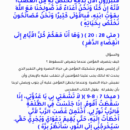
مُتَبَرِّرُونَ الآنَ بِدَمِهِ نَخْلُصُ بِهِ مِنَ الْغَضَبِ!
لأَنَّهُ إِنْ كُنَّا وَنَحْنُ أَعْدَاءٌ قَدْ صُولِحْنَا مَعَ اللهِ
بِمَوْتِ ابْنِهِ، فَبِالأَوْلَى كَثِيرًا وَنَحْنُ مُصَالَحُونَ
نَخْلُصُ بِحَيَاتِهِ )
( متى 28 : 20 ) ( وَهَا أَنَا مَعَكُمْ كُلَّ الأَيَّامِ إِلَى
انْقِضَاءِ الدَّهْرِ )
والسؤال
كيف يتصرف المؤمن عندما يتعرض للسقوط ؟
أن إبليس يقوم بتشكيك المؤمن في حياة النصرة وفي التغير الذي
يحدث له لذلك يجب علينا كمؤمنين أن نتغلب عليه بالإيمان وأن
نعيش حياة النصرة .وعندما يخطئ المؤمن عليه أن يتوب ويصلي لربنا
بأن يغفر له . يقول الكتاب المقدس
( ميخا 7 : 8-9 )( لاَ تَشْمَتِي بِي يَا عَدُوَّتِي، إِذَا
سَقَطْتُ أَقُومُ. إِذَا جَلَسْتُ فِي الظُّلْمَةِ
فَالرَّبُّ نُورٌ لِي. أَحْتَمِلُ غَضَبَ الرَّبِّ لأَنِّي
أَخْطَأْتُ إِلَيْهِ، حَتَّى يُقِيمَ دَعْوَايَ وَيُجْرِيَ حَقِّي.
سَيُخْرِجُنِي إِلَى النُّورِ، سَأَنْظُرُ بِرَّهُ )