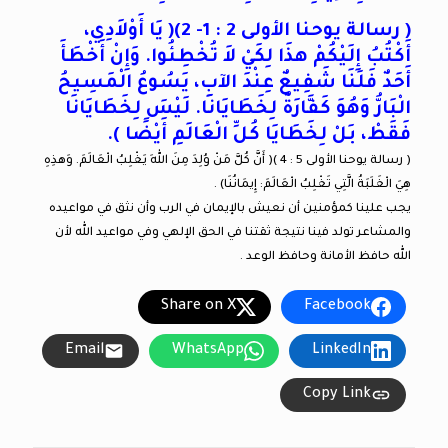
( رسالة يوحنا الأولى 2 : 1- 2)( يَا أَوْلاَدِي،
أَكْتُبُ إِلَيْكُمْ هذَا لِكَيْ لاَ تُخْطِئُوا. وَإِنْ أَخْطَأَ
أَحَدٌ فَلَنَا شَفِيعٌ عِنْدَ الآبِ، يَسُوعُ الْمَسِيحُ
الْبَارُّ وَهُوَ كَفَّارَةٌ لِخَطَايَانَا. لَيْسَ لِخَطَايَانَا
فَقَطْ، بَلْ لِخَطَايَا كُلِّ الْعَالَمِ أَيْضًا ).
( رسالة يوحنا الأولى 5 : 4 )( أَنَّ كُلَّ مَنْ وُلِدَ مِنَ اللهِ يَغْلِبُ الْعَالَمَ. وَهذِهِ
هِيَ الْغَلَبَةُ الَّتِي تَغْلِبُ الْعَالَمَ: إِيمَانُنَا) .
يجب علينا كمؤمنين أن نعيش بالإيمان في الرب وأن نثق في مواعيده
والمشاعر تولد فينا نتيجة ثقتنا في الحق الإلهي وفي مواعيد الله لأن
الله حافظ الأمانة وحافظ الوعد .
Share on X
Facebook
Email
WhatsApp
LinkedIn
Copy Link