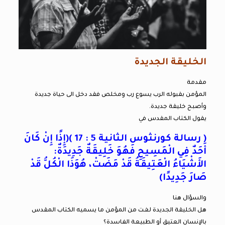
الخليقة الجديدة
مقدمة
المؤمن بقبوله الرب يسوع رب ومخلص فقد دخل الى حياة جديدة
وأصبح خليقة جديدة.
يقول الكتاب المقدس في
( رسالة كورنثوس الثانية 5 : 17 )(إِذًا إِنْ كَانَ
أَحَدٌ فِي الْمَسِيحِ فَهُوَ خَلِيقَةٌ جَدِيدَةٌ:
الأَشْيَاءُ الْعَتِيقَةُ قَدْ مَضَتْ، هُوَذَا الْكُلُّ قَدْ
صَارَ جَدِيدًا)
والسؤال هنا
هل الخليقة الجديدة لغت من المؤمن ما يسميه الكتاب المقدس
بالإنسان العتيق أو الطبيعة الفاسدة؟