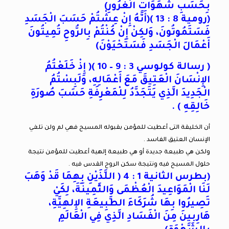
بِحَسَبِ شَهَوَاتِ الْغُرُورِ)
(رومية 8 : 13 )(أَنَّهُ إِنْ عِشْتُمْ حَسَبَ الْجَسَدِ
فَسَتَمُوتُونَ، وَلكِنْ إِنْ كُنْتُمْ بِالرُّوحِ تُمِيتُونَ
أَعْمَالَ الْجَسَدِ فَسَتَحْيَوْنَ)
( رسالة كولوسي 3 : 9 – 10 )( إِذْ خَلَعْتُمُ
الإِنْسَانَ الْعَتِيقَ مَعَ أَعْمَالِهِ، وَلَبِسْتُمُ
الْجَدِيدَ الَّذِي يَتَجَدَّدُ لِلْمَعْرِفَةِ حَسَبَ صُورَةِ
خَالِقِهِ ) .
أن الخليقة التى أعطيت للمؤمن بقبوله المسيح فهي لم ولن تلغي
الإنسان العتيق الفاسد .
ولكن هي طبيعة جديدة أو هي طبيعة إلهية أعطيت للمؤمن نتيجة
حلول المسيح فيه ونتيجة سكن الروح القدس فيه .
(بطرس الثانية 1 : 4 ( اللَّذَيْنِ بِهِمَا قَدْ وَهَبَ
لَنَا الْمَوَاعِيدَ الْعُظْمَى وَالثَّمِينَةَ، لِكَيْ
تَصِيرُوا بِهَا شُرَكَاءَ الطَّبِيعَةِ الإِلهِيَّةِ،
هَارِبِينَ مِنَ الْفَسَادِ الَّذِي فِي الْعَالَمِ