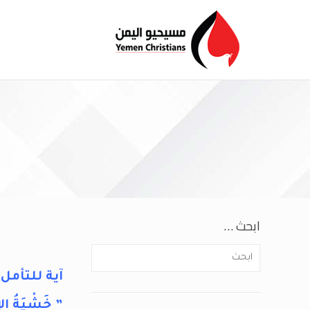
ابحث …
آية للتأمل:
” خَشْيَةُ الإِن