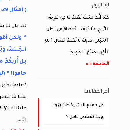
اية اليوم
( أمثال 25:29 )
كَمَا أَنَّكَ لَسْتَ تَعْلَمُ مَا هِيَ طَرِيقُ
لقد قال لنا ي
ٱلرِّيحِ، وَلَا كَيْفَ ٱلْعِظَامُ فِي بَطْنِ
” ولكن أقولُ 
ٱلْحُبْلَى، كَذَلِكَ لَا تَعْلَمُ أَعْمَالَ ٱللهِ
الجَسَدَ، وبَ
ٱلَّذِي يَصْنَعُ ٱلْجَمِيعَ.
بل أُريكُمْ م
اَلْجَامِعَةِ ١١:‏٥
خافوا! ” (لوقا :12
فعندما نحاول أ
أخر المقالات
ملكا لنا فنصبح
هل جميع البشر خطائين ولا
علينا ألا نثق 
يوجد شخص كامل ؟
الأبد.