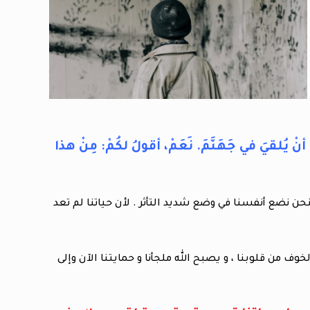
ْ يُلقيَ في جَهَنَّمَ. نَعَمْ، أقولُ لكُمْ: مِنْ هذا
حن نضع أنفسنا في وضع شديد التأثر . لأن حياتنا لم تعد
ف من قلوبنا ، و يصبح الله ملجأنا و حمايتنا الآن وإلى