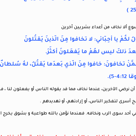
سوع ألا نخاف من أعداء بشريين آخرين
لكُمْ يا أحِبّائي: لا تخافوا مِنَ الّذينَ يَقتُلونَ
عدَ ذلكَ ليس لهُمْ ما يَفعَلونَ أكثَرَ.
ِمَّنْ تخافونَ: خافوا مِنَ الّذي بَعدَما يَقتُلُ، لهُ سُلطانٌ أن
4-5).
ن نرضي الآخرين، عندما نخاف مما قد يقوله الناس أو يفعلون لنا ، فن
 أسرى لتفكير الناس، أو إرادتهم، أو تهديدهم .
في أحد سوى الرب ونخافه. فعندما نؤمن بالله طواعية و بشوق يخرج الخو