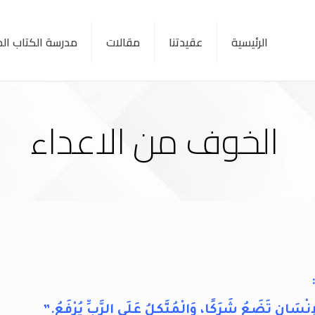
الرئيسية
عقيدتنا
مقالات
مدرسة الكتاب ا
الخوف من الاعداء
ْسَانِ تَضَعُ شَرَكًا، وَالْمُتَّكِلُ عَلَى الرَّبِّ يُرْفَعُ.”