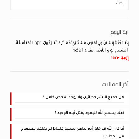
اية اليوم
إِذَا ٱخْتَبَأَ إِنْسَانٌ فِي أَمَاكِنَ مُسْتَتِرَةٍ أَفَمَا أَرَاهُ أَنَا، يَقُولُ ٱلرَّبُّ؟ أَمَا أَمْلَأُ أَنَا
ٱلسَّمَاوَاتِ وَٱلْأَرْضَ، يَقُولُ ٱلرَّبُّ؟
إِرْمِيَا ٢٣:‏٢٤
أخر المقالات
هل جميع البشر خطائين ولا يوجد شخص كامل ؟
كيف يسمح الله لليهود بقتل أبنه الوحيد ؟
أذا كان الله قد خلق أدم بدافع المحبة فلماذا لم يخلقه معصوم
من الخطاء ؟