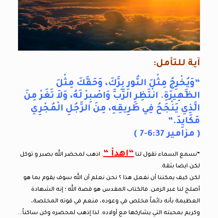
آية للتأمل:
“وَيُخْرِجُ مِثْلَ النُّورِ بِرَّكَ، وَحَقَّكَ مِثْلَ
الظَّهِيرَةِ. انْتَظِرِ الرَّبَّ وَاصْبِرْ لَهُ، وَلاَ تَغَرْ مِنَ
الَّذِي يَنْجَحُ فِي طَرِيقِهِ، مِنَ الرَّجُلِ الْمُجْرِي
مَكَايِدَ.”
( مزامير 6:37-7 )
“اهدأ “
“نسمع السماء تقول لنا
. اذهب لمحضر الله بصبر و توكل
لكن ايضا بثقة.
لكن كيف يمكننا أن نفعل هذا ؟ نحن نعلم أن الله سوف يقوم بما هو
أصلح لنا عبر الزمن. فالكتاب المقدس هو قصة الله ؛ إنه الشهادة
العظيمة بأنه دائماً مخلص في وعوده، منعم في قوته المخلصة،
وكريم بمحبته التي يشاركها مع أولاده. لذا إذهب لمحضره وكن ساكناً…