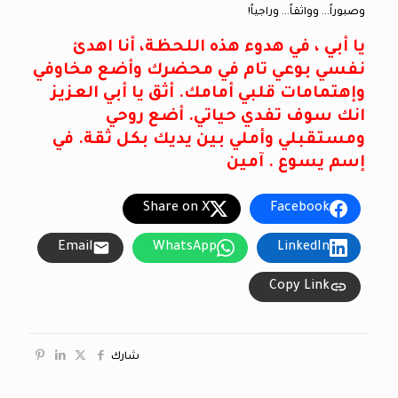
وصبوراً… وواثقاً… وراجياً!
يا أبي ، في هدوء هذه اللحظة، أنا اهدئ
نفسي بوعي تام في محضرك وأضع مخاوفي
وإهتمامات قلبي أمامك. أثق يا أبي العزيز
انك سوف تفدي حياتي. أضع روحي
ومستقبلي وأملي بين يديك بكل ثقة. في
إسم يسوع . آمين
Share on X
Facebook
Email
WhatsApp
LinkedIn
Copy Link
شارك