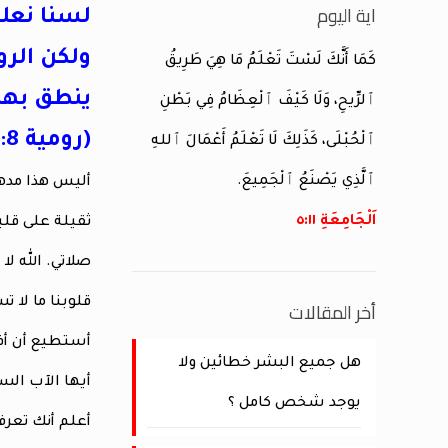
اية اليوم
لسنا نعلم
ولكن الرو
كَمَا أَنَّكَ لَسْتَ تَعْلَمُ مَا هِيَ طَرِيقُ
ينطق بها
ٱلرِّيحِ، وَلَا كَيْفَ ٱلْعِظَامُ فِي بَطْنِ
(رومية 26:8)
ٱلْحُبْلَى، كَذَلِكَ لَا تَعْلَمُ أَعْمَالَ ٱللهِ
ٱلَّذِي يَصْنَعُ ٱلْجَمِيعَ.
أليس هذا مده
اَلْجَامِعَةِ ١١:‏٥
ثقيلة على قلب
صلاتي. الله ل
قلوبنا ما لا ت
أخر المقالات
أستطيع أن أفك
هل جميع البشر خطائين ولا
أيها الآب السم
يوجد شخص كامل ؟
أعلم أنك تعرف