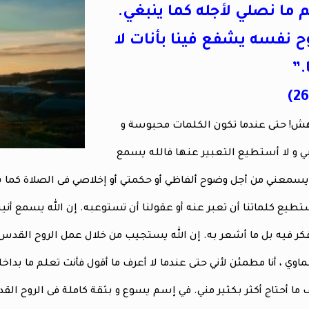
 ما نصلي لأجله كما ينبغي.
ح نفسه يشفع فينا بأنات لا
.”
ش! حتى عندما تكون الكلمات محبوسة و
ي و لا أستطيع التعبير عنها فالله يسمع
ا يسمعني من أجل وضوح ألفاظي أو حكمتي أو إخلاصي فى الصلاة كما ي
ستطيع كلماتنا أن تعبر عنه أو عقولنا أن تستوعبه. إن الله يسمع أنين
ر فيه بل ما أشعر به. إن الله يستجيب من خلال عمل الروح القدس 
اوي ، أنا مطمئن لأني حتى عندما لا أعرف ما أقول فأنت تعلم ما بداخلي.
 ما أحتاج أكثر بكثير مني. في إسم يسوع و بثقة كاملة فى الروح الق