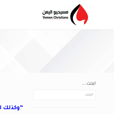
ابحث …
“وكذلك ال