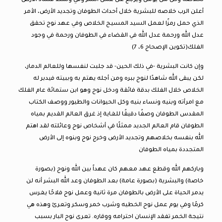
لخلاصه وكل من يؤمن ويرجع عن عمل الشر وفي وسط فساد الأرض
أعلن الرب خلاصه للبشرية خلال أحداث الطوفان وتجديد الأرض، الأمر
الذي حمل رمزًا لعمل السيد المسيح الخلاص وفي عهد نوح تحقق
عدل الله ورحمة عدل الله في القضاء في الطوفان ورحمة في وجود
الفلك(تكوين الإصحاح 6، 7)
وإن كانت البشرية -في ذلك الحين- قد جلبت لنفسها وللعالم الدمار،
لكن يبقى الله شاهدًا لنوح ببره ومن أجله يهتم به وببيته فيدبر له
الخلاص خلال الفلك بدقة فائقة ودخل نوح وهو ابن ستمائة عام الفلك
مع امرأته وبنيه ونساء بنيه وكل الحيوانات والطيور ووصف الكتاب
المقدس الطوفان وصفًا دقيقًا للغاية إذ غرق العالم القديم بمياه
الطوفان قام العالم الجديد ممثلًا في أشخاص نوح وعائلته لقد اهتم
الله بنفسه بخلاصهم وتجديد الأرض وخرج نوح وبنوه إلى الأرض
المتجددة بمياه الطوفان
وباركهم الله وقطع عهد معهم كان عهداً بين الله ونوح (بصورة
خاصة) والبشرية (بصورة عامة) بعد الطوفان وعد الله البشر أنه لن
يدمر الحياة على الأرض بالطوفان مرة ثانية وعمل نوح فلاحًا يغرس
كرمًا وفي يوم عمل نوح الخطيه وشرب خمر وسكر وتعرئ وهذه هي
نتيجة الخمر تفقد الإنسان احترامه ووقاره. تعرى نوح البار بسبب