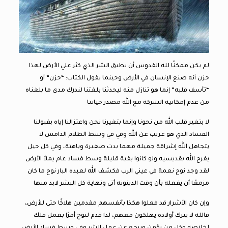
لم يكن ممكنًا لله القدوس أن يطيق الشر الذي كثر علي الأرض لهذا
حزن أنه صنع الإنسان في الأرض وحينما يقول الكتاب: “حزن” أو
“تأسف قلبه” إنما هو تنازل منه ليحدثنا بلغتنا لندرك مدى ما بلغناه
من عدم إمكانية الشركة مع الله مصدر حياتنا
لا بتغير قلب الله من نحونا وإنما بتغيرنا نحن واعتزالنا إياه بقبولنا
الفساد الذي هو غريب عن الله وفي في وسط الظلام الدامس لا
يتجاهل الله إشراقة جميلة مهما بدت صغيرة وباهتة، وفي كل جيل
يفرح الله بقديسيه ولو كانوا بقية قليلة وسط فساد عام يملأ الأرض
لقد وجد نوح نعمة في عيني الرب فكشف الله لعبده البار نوح ما كان
مزمعًا أن يفعله بأن وقت الدينونه أتى ونهاية كل البشر لابد منها
وإن كان الأشرار قد فعلوا هكذا بأنفسهم مقدمين هلاكًا حتى للأرض،
فالله لا يترك أولاده يهلكون معهم، لذا قدم لنوح أمرًا بعمل فلك