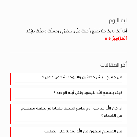
اية اليوم
أَمَّا أَنْتَ يَا رَبُّ فَلَا تَمْنَعْ رَأْفَتَكَ عَنِّي. تَنْصُرُنِي رَحْمَتُكَ وَحَقُّكَ دَائِمًا.
اَلْمَزَامِيرُ ٤٠:‏١١
أخر المقالات
هل جميع البشر خطائين ولا يوجد شخص كامل ؟
كيف يسمح الله لليهود بقتل أبنه الوحيد ؟
أذا كان الله قد خلق أدم بدافع المحبة فلماذا لم يخلقه معصوم
من الخطاء ؟
هل المسيح ملعون من الله بموته على الصليب