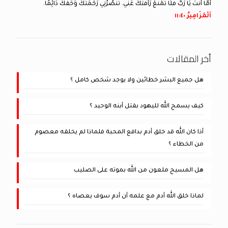
أَمَّا أَنْتَ يَا رَبُّ فَلَا تَمْنَعْ رَأْفَتَكَ عَنِّي. تَنْصُرُنِي رَحْمَتُكَ وَحَقُّكَ دَائِمًا.
اَلْمَزَامِيرُ ٤٠:‏١١
أخر المقالات
هل جميع البشر خطائين ولا يوجد شخص كامل ؟
كيف يسمح الله لليهود بقتل أبنه الوحيد ؟
أذا كان الله قد خلق أدم بدافع المحبة فلماذا لم يخلقه معصوم
من الخطاء ؟
هل المسيح ملعون من الله بموته على الصليب
لماذا خلق الله أدم مع علمه أن أدم سوف يعصاه ؟