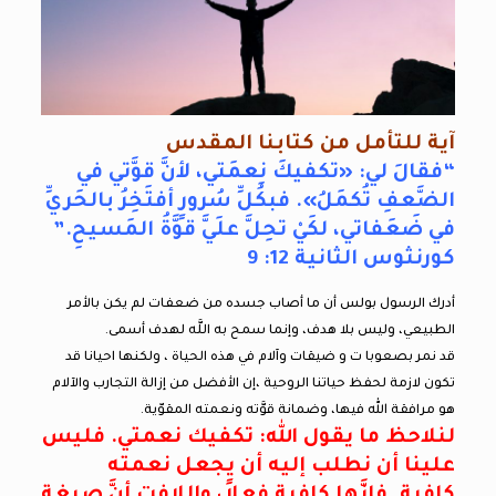
آية للتأمل من كتابنا المقدس
“فقالَ لي: «تكفيكَ نِعمَتي، لأنَّ قوَّتي في
الضَّعفِ تُكمَلُ». فبكُلِّ سُرورٍ أفتَخِرُ بالحَريِّ
في ضَعَفاتي، لكَيْ تحِلَّ علَيَّ قوَّةُ المَسيحِ.”
كورنثوس الثانية 12: 9
أدرك الرسول بولس أن ما أصاب جسده من ضعفات لم يكن بالأمر
الطبيعي، وليس بلا هدف، وإنما سمح به اللَّه لهدف أسمى.
قد نمر بصعوبا ت و ضيقات وآلام في هذه الحياة ، ولكنها احيانا قد
تكون لازمة لحفظ حياتنا الروحية ،إن الأفضل من إزالة التجارب والآلام
هو مرافقة الله فيها، وضمانة قوَّته ونعمته المقوّية.
لنلاحظ ما يقول الله: تكفيك نعمتي. فليس
علينا أن نطلب إليه أن يجعل نعمته
كافية. فإنَّها كافية فعلاً، واللافت أنَّ صيغة