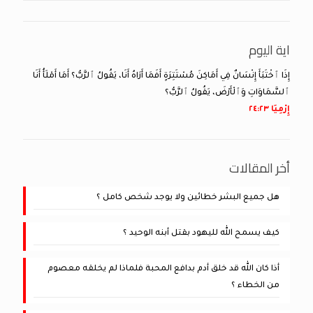
اية اليوم
إِذَا ٱخْتَبَأَ إِنْسَانٌ فِي أَمَاكِنَ مُسْتَتِرَةٍ أَفَمَا أَرَاهُ أَنَا، يَقُولُ ٱلرَّبُّ؟ أَمَا أَمْلَأُ أَنَا
ٱلسَّمَاوَاتِ وَٱلْأَرْضَ، يَقُولُ ٱلرَّبُّ؟
إِرْمِيَا ٢٣:‏٢٤
أخر المقالات
هل جميع البشر خطائين ولا يوجد شخص كامل ؟
كيف يسمح الله لليهود بقتل أبنه الوحيد ؟
أذا كان الله قد خلق أدم بدافع المحبة فلماذا لم يخلقه معصوم
من الخطاء ؟