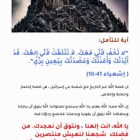
آية للتأمل:
“لا تَخَفْ لأَنِّي مَعَكَ. لاَ تَتَلَفَّتْ لأَنِّي إِلهُكَ. قَدْ
أَيَّدْتُكَ وَأَعَنْتُكَ وَعَضَدْتُكَ بِيَمِينِ بِرِّي”.
( إشعياء 10:41)
ان قصة الله عبر التاريخ مع شعبه بني إسرائيل ، هي قصة إنتصار
وحماية وإخلاص.
إن الله معنا. الله يهتم بنا. الله يستمع لصلواتنا. الله يتوق أن يباركنا
ويحفظنا. الله يتوق أن يقوينا ويحملنا. فلنضع رجاؤنا فيه.
يا الله، انت إلهنا ، ونتوق أن نمجدك. من
فضلك شجعنا لنعيش منتصرين