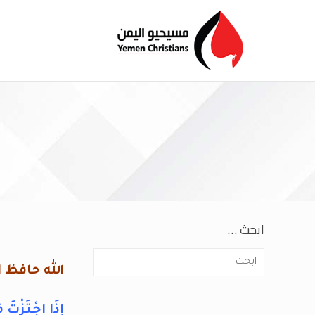
ا
ابحث …
الله حافظ ا
إِذَا اجْتَزْتَ ف