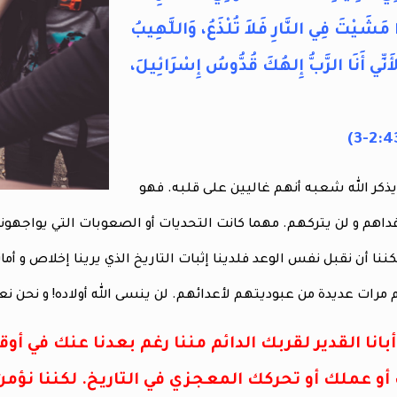
ا مَشَيْتَ فِي النَّارِ فَلاَ تُلْذَعُ، وَاللَّهِيبُ
أَنِّي أَنَا الرَّبُّ إِلهُكَ قُدُّوسُ إِسْرَائِيلَ،
 يذكر الله شعبه أنهم غاليين على قلبه. فهو
اهم و لن يتركهم. مهما كانت التحديات أو الصعوبات التي يواج
ننا أن نقبل نفس الوعد فلدينا إثبات التاريخ الذي يرينا إخلاص و أمان
رات عديدة من عبوديتهم لأعدائهم. لن ينسى الله أولاده! و نحن نعلم
انا القدير لقربك الدائم مننا رغم بعدنا عنك في أوق
أو عملك أو تحركك المعجزي في التاريخ. لكننا نؤمن ي