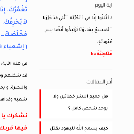
اية اليوم
تَغْمُرُكَ. إِذَ
فَٱثْبُتُوا إِذًا فِي ٱلْحُرِّيَّةِ ٱلَّتِي قَدْ حَرَّرَنَا
لاَ يُحْرِقُكَ. ل
ٱلْمَسِيحُ بِهَا، وَلَا تَرْتَبِكُوا أَيْضًا بِنِيرِ
مُخَلِّصُكَ…
عُبُودِيَّةٍ.
( إشعياء 2:43-3)
غَلَاطِيَّةَ ٥:‏١
في هذه الآية،
قد شكلهم وفد
أخر المقالات
والنصرة. و يمك
هل جميع البشر خطائين ولا
شعبه وفداهم م
يوجد شخص كامل ؟
نشكرك يا أب
فيها قربك 
كيف يسمح الله لليهود بقتل