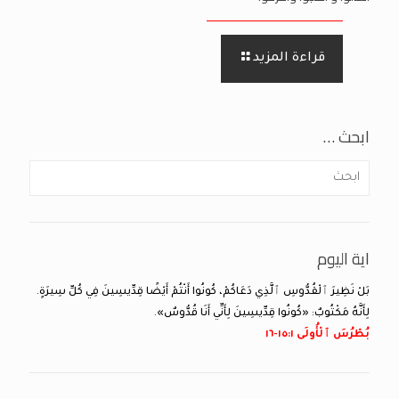
قراءة المزيد
ابحث …
اية اليوم
بَلْ نَظِيرَ ٱلْقُدُّوسِ ٱلَّذِي دَعَاكُمْ، كُونُوا أَنْتُمْ أَيْضًا قِدِّيسِينَ فِي كُلِّ سِيرَةٍ.
لِأَنَّهُ مَكْتُوبٌ: «كُونُوا قِدِّيسِينَ لِأَنِّي أَنَا قُدُّوسٌ».
بُطْرُسَ ٱلْأُولَى ١:‏١٥-‏١٦