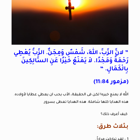
” لانَّ الرَّبَّ، اللهَ، شَمْسٌ وَمِجَنٌّ. الرَّبُّ يُعْطِي
رَحْمَةً وَمَجْدًا. لاَ يَمْنَعُ خَيْرًا عَنِ السَّالِكِينَ
بِالْكَمَالِ. “
(مزمور 11:84)
الله لا يمنع خيره! لكن فى الحقيقة، الأب يحب ان يعطي عطايا لأولاده.
هذه الهدايا كلها شاملة. هذه الهدايا تعطى بسرور.
كيف أعرف ذلك؟
بثلاث طرق:
1 – لقد تباركت مراراً .