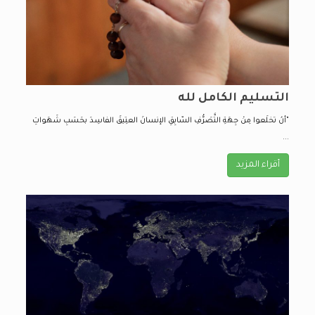
التسليم الكامل لله
"أنْ تخلَعوا مِنْ جِهَةِ التَّصَرُّفِ السّابِقِ الإنسانَ العتِيقَ الفاسِدَ بحَسَبِ شَهَواتِ
...
أقراء المزيد