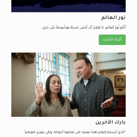
نور العالم
أَنْتُمْ نُورُ الْعَالَمِ. لاَ يُمْكِنُ أَنْ تُخْفَى مَدِينَةٌ مَوْضُوعَةٌ عَلَى جَبَلٍ، ...
أقراء المزيد
بارك الآخرين
"الذي أرسلته إليكم لهذا بعينه، لكي تعلموا أحوالنا، ولكي يعزي قلوبكم" ...