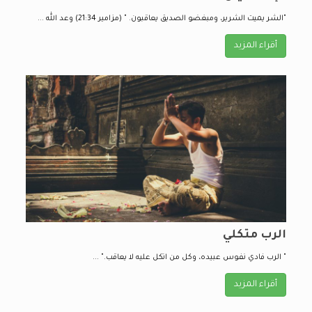
"الشر يميت الشرير، ومبغضو الصديق يعاقبون. " (مزامير 21:34) وعد الله ...
أقراء المزيد
الرب متكلي
" الرب فادي نفوس عبيده، وكل من اتكل عليه لا يعاقب." ...
أقراء المزيد