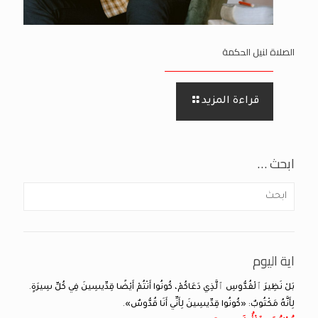
الصلاة لنيل الحكمة
قراءة المزيد
ابحث …
اية اليوم
بَلْ نَظِيرَ ٱلْقُدُّوسِ ٱلَّذِي دَعَاكُمْ، كُونُوا أَنْتُمْ أَيْضًا قِدِّيسِينَ فِي كُلِّ سِيرَةٍ.
لِأَنَّهُ مَكْتُوبٌ: «كُونُوا قِدِّيسِينَ لِأَنِّي أَنَا قُدُّوسٌ».