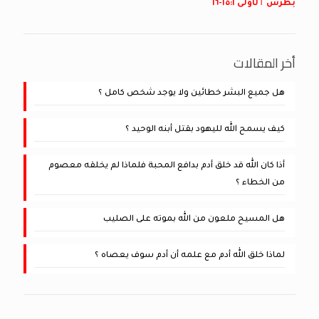
بُطْرُسَ ٱلْأُولَى ١:‏١٥-‏١٦
أخر المقالات
هل جميع البشر خطائين ولا يوجد شخص كامل ؟
كيف يسمح الله لليهود بقتل أبنه الوحيد ؟
أذا كان الله قد خلق أدم بدافع المحبة فلماذا لم يخلقه معصوم
من الخطاء ؟
هل المسيح ملعون من الله بموته على الصليب
لماذا خلق الله أدم مع علمه أن أدم سوف يعصاه ؟