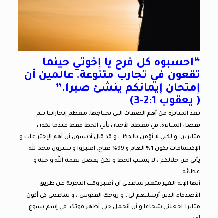
“احسبوه كل فرح يا إخوتي حينما
تقعون في تجارب متنوعة. عالمين أن
إمتحان إيمانكم ينشئ صبرا.”
( يعقوب 2:1-3)
تعد المثابرة من أهم الصفات التي نحتاجها. معظم إنجازاتنا تتم
بفضل المثابرة. في معظم الأحيان يأتي الحظ فقط عندما نكون
مثابرين. و لكني لا أؤمن بالحظ ، و قد قال أديسون أن أهم الإختراعات و
الإكتشافات تكون 1% الهام و 99% كفاح. اصبروا و سترون مجد الله
يأتي من خلالكم ، لا بسبب الحظ و لكن بفضل نعمة الله و حبه و
عطائه.
أيها الإله الغير متغير ساعدني أن أصبر وقت التجربة عن طريق
الأصدقاء الذين أرسلتهم لي ، و روحك القدوس ، و ساعدني كي أكون
مثابرا. اجعلني شجاعا و أن أتحمل حتى أظهر قوتك. في إسم يسوع .