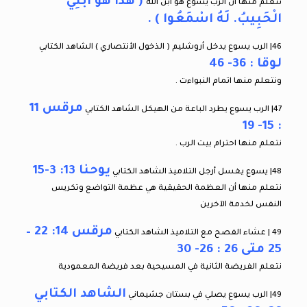
( هذَا هُوَ ابْنِي
نتعلم منها أن الرب يسوع هو ابن الله
الْحَبِيبُ. لَهُ اسْمَعُوا ) .
46| الرب يسوع يدخل أروشليم ( الذخول الأنتصاري ) الشاهد الكتابي
لوقا : 36- 46
ونتعلم منها اتمام النبواءت .
مرقس 11
47| الرب يسوع يطرد الباعة من الهيكل الشاهد الكتابي
: 15- 19
نتعلم منها احترام بيت الرب .
يوحنا 13: 3-15
48| يسوع يغسل أرجل التلاميذ الشاهد الكتابي
نتعلم منها أن العظمة الحقيقية هي عظمة التواضع وتكريس
النفس لخدمة الآخرين
مرقس 14: 22 –
49 | عشاء الفصح مع التلاميذ الشاهد الكتابي
25 متى 26 : 26- 30
نتعلم الفريضة الثانية في المسيحية بعد فريضة المعمودية
الشاهد الكتابي
49| الرب يسوع يصلي في بستان جشيماني