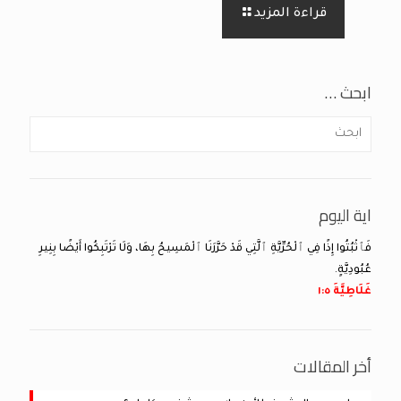
قراءة المزيد
ابحث …
اية اليوم
فَٱثْبُتُوا إِذًا فِي ٱلْحُرِّيَّةِ ٱلَّتِي قَدْ حَرَّرَنَا ٱلْمَسِيحُ بِهَا، وَلَا تَرْتَبِكُوا أَيْضًا بِنِيرِ
عُبُودِيَّةٍ.
غَلَاطِيَّةَ ٥:‏١
أخر المقالات