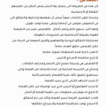
المقدس ؟
لأن هذة هي الطريقة التى يتعلم بها البشر بغض النظر عن خلفيتهم
الثقافة أو الأجتماعية .
وعندما تكون الكلمات صوراً يمكن أن نفهمها ونتذكرها والحقائق التي
في النصوص تغوص في أعماقنا وتبقى معنا لوقت طويل .
ولهذا الرب يسوع تكلم وعلم بأمثال . فالقصص تعبر عن الحقيقية
القوية بطريقة أكثر فاعلية من الشروحات الطويلة .
فمشاركة الحقائق الروحية والمفاهيم والقيم المهمة في الحياة من
خلال القصص تحقق الهدف تماماً .
1| فمن ناحية تقدم المعلومة بصورة عمليه
2| تتيح مناقشة الأمر مع الأخرين
3| القصص هي وسيلة تصلح لكل الأعمار ومختلف الثقافات .
ونحتاج في الكنيسة المحلية إلى اعادة إكتشاف فن القصة ولكي
نستطيع تحقيق ذالك علينا الأهتمام بالعناصر الآتية
1| تحديد الشاهد الكتابي الذي يسرد القصة .
2| تحديد الموضوع أو الدرس الذي تريد توصيله من خلال القصة .
3| اجمع ما يتوفر من معلومات عن خلفية القصة أو المثل .
4|حدد التفاصيل اللازمة لسرد القصة وتأكد من ذكر الحقائق
5| اسمح بوقت لمناقشة القصة وأسترجاع حقائقها