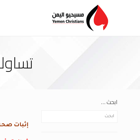
تساول
ابحث …
إثبات صحة