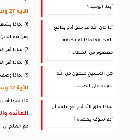
أبنه الوحيد ؟
الآية 27 وسورة آل عمران الآيات 113 و114 ؟
6) لماذا يشهد القرآن في
أذا كان الله قد خلق أدم بدافع
ومن هم الذين 
المحبة فلماذا لم يخلقه
7) لماذا أمر القرآن في
معصوم من الخطاء ؟
8) لماذا أقر القرآن في
هل المسيح ملعون من الله
9) لماذا وصف القرآن الكتاب المقدس بأنه هدي ونور ورحمة وفية ذكري لأولي الألباب
بموته على الصليب
الآية 12 وسورة غافر الآيات 53 و54 وسورة الأنعام الآية 154 ؟
10) لماذا أطلق القرآن على الكتاب المقدس ألقاب الكتاب والفرقان والذكر
لماذا خلق الله أدم مع علمه أن
المائدة وال
أدم سوف يعصاه ؟
مع العلم أن ا