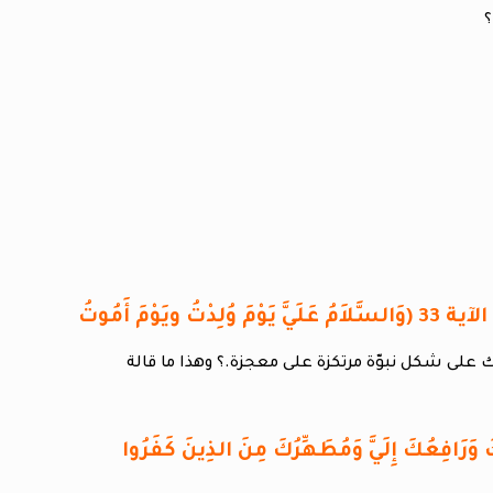
سورة مريم الآية 33 (وَالسَّلاَمُ عَلَيَّ يَوْمَ وُلِدْتُ ويَوْمَ أَمُوتُ
 على شكل نبوّة مرتكزة على معجزة.؟ وهذا ما قالة
ي مُتَوَفِّيكَ وَرَافِعُكَ إِلَيَّ وَمُطَهِّرُكَ مِنَ الذِينَ كَفَرُوا