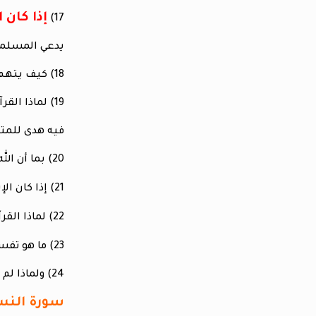
إذا كان 
17)
يدعي المسلمو
18) كيف يتهم المسلمون التوراة بالتحريف و محمد رسول الاسلام أستشهد و آمن بها ؟
19) لماذا ال
فيه هدى للمتق
20) بما أن الله كلي القدرة و المعرفة ألم يكن يعرف أن اليهود و المسيحيين سوف يضلوا ؟فلماذا لم ينزل الله القرآن منذ البداية ؟
21) إذا كان الإسلام حق و المسيحية و اليهودية ضلال فلماذا انتظر الله
22) لماذا القرآن يشهد في
23) ما هو تفسير وصف القرآن للمسيح بأنه كلمة الله و روح منه في
24) ولماذا لم يعطي القرآن هذا اللقب لواحد آخر من الأنبياء حتى رسول الإسلام
سورة النساء ا