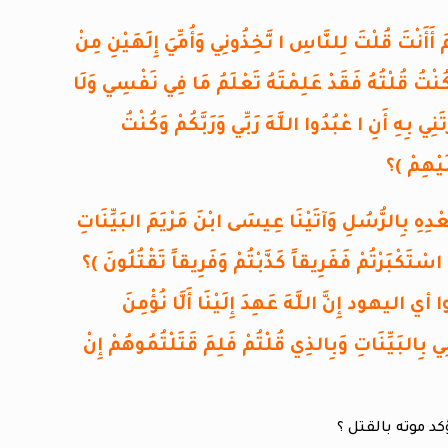
 ا بْنَ مَرْيَمَ أَأَنْتَ قُلْتَ لِلنَّاسِ ا تَّخِذُونِي وَأُمِّيَ إِلَهَيْنِ مِنْ
نْتُ قُلْتُهُ فَقَدْ عَلِمْتَهُ تَعْلَمُ مَا فِي نَفْسِي وَلَا
ِي بِهِ أَنِ ا عْبُدُوا اللَّهَ رَبِّي وَرَبَّكُمْ وَكُنْتُ
َيْهِمْ )؟
َا مِنْ بَعْدِهِ بِالرُّسُلِ وَآتَيْنَا عِيسَى ابْنَ مَرْيَمَ البَيِّنَاتِ
سْتَكْبَرْتُمْ فَفَرِيقاً كَذَّبْتُمْ وَفَرِيقاً تَقْتُلُونَ )؟
رة المائدة الآية 114 (الذِينَ قَالُوا أي اليهود إِنَّ اللَّهَ عَهِدَ إِلَيْنَا أَلَّا نُؤْمِنَ
لِي بِالبَيِّنَاتِ وَبِالذِي قُلْتُمْ فَلِمَ قَتَلْتُمُوهُمْ إِنْ