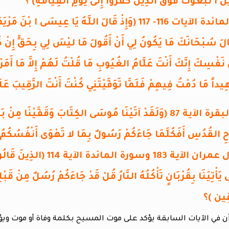
َ ا تَّبَعُوكَ فَوْقَ الذِينَ كَفَرُوا إِلَى يَوْمِ القِيَامَةِ) ؟
سورة المائدة الآيات 116- 117 (وَإِذْ قَالَ اللَّهُ يَا عِيسَى
الَ سُبْحَانَكَ مَا يَكُونُ لِي أَنْ أَقُولَ مَا ليْسَ لِي بِحَقٍّ إِنْ كُ
نَفْسِكَ إِنَّكَ أَنْتَ عَلَّامُ الغُيُوبِ مَا قُلْتُ لَهُمْ إِلاَّ مَا أَمَرْتَن
داً مَا دُمْتُ فِيهِمْ فَلَمَّا تَوَفَّيْتَنِي كُنْتَ أَنْتَ الرَّقِيبَ عَل
سورة البقرة الآية 87 (وَلَقَدْ آتَيْنَا مُوسَى الكِتَابَ وَقَفَّيْن
ِرُوحِ القُدُسِ أَفَكُلَّمَا جَاءَكُمْ رَسُولٌ بِمَا لا تَهْوَى أَنْفُسُكُمُ ا
سورة آل عمران الآية 183 وسو
يَأْتِيَنَا بِقُرْبَانٍ تَأْكُلُهُ النَّارُ قُلْ قَدْ جَاءَكُمْ رُسُلٌ مِنْ قَبْ
قِين )؟