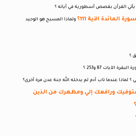
 يأتي القرآن بقصص أسطورية في آياته ؟
ولماذا المسيح هو الوحيد
لله يا عيسى إني متوفيك ورافعك إلي ومظهرك من الذين