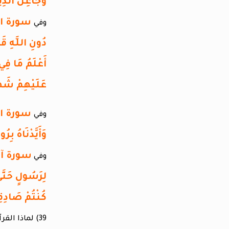
وَجَاعِلُ الذِين
وفي
دُونِ اللَّهِ قَ
أَعْلَمُ مَا فِي 
عَلَيْهِمْ شَهِي
وفي
وَأَيَّدْنَاهُ ب
وفي
لِرَسُولٍ حَتَّى 
كُنْتُمْ صَادِ
39) لماذا القرآن في الآيات السابقة يؤكد على موت المسيح بكلمة وفاة أو موت ويؤكد موته بالقتل ؟