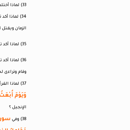
33) لماذا أختلف علماء المسلمين في تفسير كلمة متوفيك وانقسموا الى فريقين ؟
34) لماذا أكد تفسير السنوي في الجزء الأول أن المسيح مات حقا و سيحيى في آخر
الزمان ويقتل ا
35) لماذا أكد تفسير ابن كثير أن المسيح مات ثلاثة أيام ثم رفعه الله ؟
36) لماذا أكد تفسير أخوان الصفا الجزء الثالث صفحة 3 أن المسيح صلب ومات
وقام وتراءى ل
37) لماذا القرآن لم ينفي موت المسيح قبل ارتفاعه الى السماء في
وَيَوْمَ أُبْعَثُ
الإنجيل ؟
38) وفي