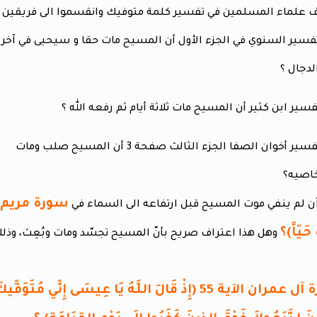
لدجال ؟
خاصيه؟
 حَيّاً)؟
وهل هذا اعتراف صريح بأنّ المسيح تجسّد ومات وبُعِث، وذلك
سورة آل عمران الآية 55 (إِذْ قَالَ اللَّهُ يَا عِيسَى إِنِّ