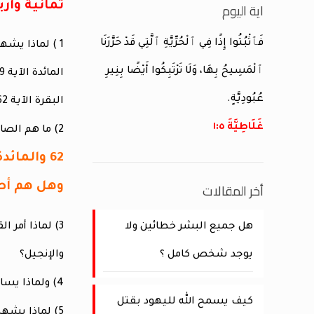
اية اليوم
ثمانية وأ
فَٱثْبُتُوا إِذًا فِي ٱلْحُرِّيَّةِ ٱلَّتِي قَدْ حَرَّرَنَا
1 ) لماذا يش
ٱلْمَسِيحُ بِهَا، وَلَا تَرْتَبِكُوا أَيْضًا بِنِيرِ
المائدة الآية 69 وفي سورة
عُبُودِيَّةٍ.
البقرة الآية 62 ؟ وشهد بأن المسيحين مؤمنين موحدين ؟
غَلَاطِيَّةَ ٥:‏١
2) ما هم الصابئون المذكورين في
62 والمائدة الآية 69 ؟
أخر المقالات
وهل هم أصح
هل جميع البشر خطائين ولا
3) لماذا أمر القرآن المسلمين في سورة
يوجد شخص كامل ؟
والإنجيل؟
4) ولماذا يساوي القرآن بين الصوامع والمساجد في سورة الحج
كيف يسمح الله لليهود بقتل
5) لماذا يشهد القرآن للمسيحين بحسن الأخلاق في