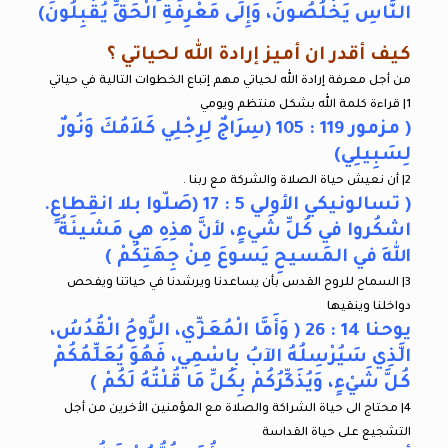
النَّاسِ يَخْلُصُونَ، وَإِلَى مَعْرِفَةِ الْحَقِّ يُقْبِلُونَ)
كيف أقدر ان أميز إرادة الله لحياتي ؟
من أجل معرفة إرادة الله لحياتي مهم إتباع الخطوات التالية في حياتي
1| قراءة كلمة الله بشكل منتظم ويومي
( مزمور 119 : 105 (سِرَاجٌ لِرِجْلِي كَلاَمُكَ وَنُورٌ
لِسَبِيلِي)
2| أن نعيش حياة الصلاة والشركة مع ربنا .
( تسالونيكي الأولي 5 : 17 (صَلّوا بلا انقِطاعٍ.
اشكُروا في كُلِّ شَيءٍ، لأنَّ هذِهِ هي مَشيئَةُ
اللهِ في المَسيحِ يَسوعَ مِنْ جِهَتِكُمْ )
3| السماح للروح القدس بأن يساعدنا ويرشدنا في حياتنا ويفحص
دواخلنا وينقيها
يوحنا 14 : 26 ( وَأَمَّا الْمُعَزِّي، الرُّوحُ الْقُدُسُ،
الَّذِي سَيُرْسِلُهُ الآبُ بِاسْمِي، فَهُوَ يُعَلِّمُكُمْ
كُلَّ شَيْءٍ، وَيُذَكِّرُكُمْ بِكُلِّ مَا قُلْتُهُ لَكُمْ )
4| محتاج الى حياة الشراكة والصلاة مع المؤمنين الأخرين من أجل
التشجيع على حياة القداسة