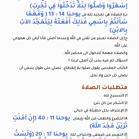
اِسْهَرُوا وَصَلُّوا لِئَلاَّ تَدْخُلُوا فِي تَجْرِبَ)
يوحنا 14 : 13 ( وَمَهْمَا
ب| الصلاة هي تمجيد لله في
سَأَلْتُمْ بِاسْمِي فَذلِكَ أَفْعَلُهُ لِيَتَمَجَّدَ الآبُ
بِالابْنِ)
ج| إن الصلاة تعبير عن ثقتي في الله وعندما أصلي فأنا أرمي كل همومي
على الله
والصلاة مهمة للدخول الى محضر الله .
السؤال كم مرة يجب أن أصلي لربنا ؟
الكتاب المقدس يقول صلوا بلا إنقطاع.. نصلي على طول ينبغي أن
نصلي كل حين ولا نمل.
متطلبات الصلاة
1| التسبيح لله
2| الشكر عن كل شئ
3| الإعتراف بكل خطيئة في حياتي
يوحنا 11 : 40 (إِنْ آمَنْتِ
4| التضرع والطلب من الله بإيمان .
تَرَيْنَ مَجْدَ اللهِ)
يوحنا 17 : 20 (وَلَسْتُ
5| التعبير عن ضعفي وإحتياجي لله .