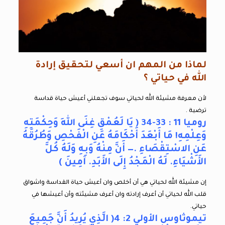
لماذا من المهم ان أسعي لتحقيق إرادة
الله في حياتي ؟
لأن معرفة مشيئة الله لحياتي سوف تجعلني أعيش حياة قداسة
ترضية .
روميا 11 : 33-34 ( يَا لَعُمْقِ غِنَى اللهِ وَحِكْمَتِهِ
وَعِلْمِهِ! مَا أَبْعَدَ أَحْكَامَهُ عَنِ الْفَحْصِ وَطُرُقَهُ
عَنِ الاسْتِقْصَاءِ .— أَنَّ مِنْهُ وَبِهِ وَلَهُ كُلَّ
الأَشْيَاءِ. لَهُ الْمَجْدُ إِلَى الأَبَدِ. آمِينَ )
إن مشيئة الله لحياتي هي أن أخلص وان أعيش حياة القداسة واشواق
قلب الله لحياتي أن أعرف إرادته وان أعرف مشيئته وأن أعيشها في
حياتي.
تيموثاوس الأولي 2: 4( الَّذِي يُرِيدُ أَنَّ جَمِيعَ