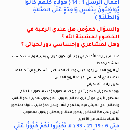
أعمال الرسل 1 : 14 ( هؤُلاَءِ كُلُّهُمْ كَانُوا
يُواظِبُونَ بِنَفْسٍ وَاحِدَةٍ عَلَى الصَّلاَةِ
وَالطِّلْبَةِ )
والسؤال كمؤمن هل عندي الرغبة في
الخضوع لمشيئة الله ؟
وهل لمشاعري وإحساسي دور لحياتي ؟
عند تمييز إرادة الله لحياتي يجب أن تكون قراراتي يقينية وليست حسب
المشاعر فقط
أن الروح القدس يقود حياتي وكذلك المشاعر لا أستطيع ان أتجاهلها
لأنها تغذي أحساسي بقيادة الروح القدس .
تمييز إرادة الله لحياتي
يوجد منظوران منظور أبدي ويوجد منظور مؤقت منظورنا للعالم
المنظور الأبدي هو أن نرى العالم بعيون الله ويكون تفكيرنا نحو الناس
والعالم الذي نعيش فيه بمفهوم الله . ونحن كمؤمنين لا نولد بمنظور
أبدي ولكن هذا المنظور يتطور معانا ويعطني ويكون مفهومي
للأشياء يختلف عن الأخرين .
متى 6 : 19- 21 – 33 ( لا تَكْنِزُوا لَكُمْ كُنُوزًا عَلَى