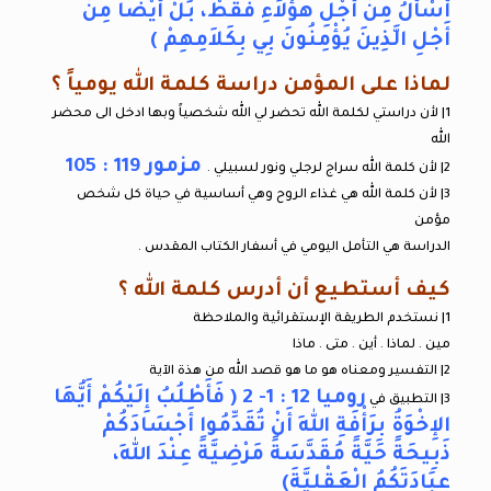
أَسْأَلُ مِنْ أَجْلِ هؤُلاَءِ فَقَطْ، بَلْ أَيْضًا مِنْ
أَجْلِ الَّذِينَ يُؤْمِنُونَ بِي بِكَلاَمِهِمْ )
لماذا على المؤمن دراسة كلمة الله يومياً ؟
1| لأن دراستي لكلمة الله تحضر لي الله شخصياً وبها ادخل الى محضر
الله
مزمور 119 : 105
2| لأن كلمة الله سراج لرجلي ونور لسبيلي .
3| لأن كلمة الله هي غذاء الروح وهي أساسية في حياة كل شخص
مؤمن
الدراسة هي التأمل اليومي في أسفار الكتاب المقدس .
كيف أستطيع أن أدرس كلمة الله ؟
1| نستخدم الطريقة الإستقرائية والملاحظة
مين . لماذا . أين . متى . ماذا
2| التفسير ومعناه هو ما هو قصد الله من هذة الآية
روميا 12 : 1- 2 ( فَأَطْلُبُ إِلَيْكُمْ أَيُّهَا
3| التطبيق في
الإِخْوَةُ بِرَأْفَةِ اللهِ أَنْ تُقَدِّمُوا أَجْسَادَكُمْ
ذَبِيحَةً حَيَّةً مُقَدَّسَةً مَرْضِيَّةً عِنْدَ اللهِ،
عِبَادَتَكُمُ الْعَقْلِيَّةَ)