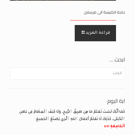
حاجة الكنيسة الى مرسلين
قراءة المزيد
ابحث …
اية اليوم
كَمَا أَنَّكَ لَسْتَ تَعْلَمُ مَا هِيَ طَرِيقُ ٱلرِّيحِ، وَلَا كَيْفَ ٱلْعِظَامُ فِي بَطْنِ
ٱلْحُبْلَى، كَذَلِكَ لَا تَعْلَمُ أَعْمَالَ ٱللهِ ٱلَّذِي يَصْنَعُ ٱلْجَمِيعَ.
اَلْجَامِعَةِ ١١:‏٥