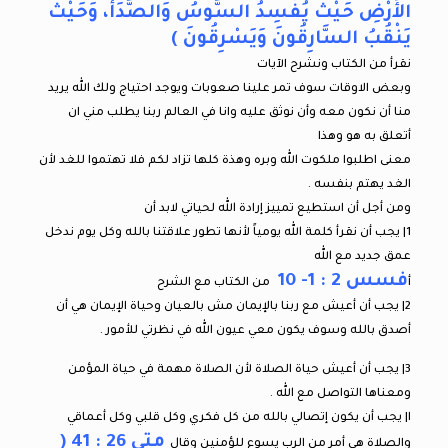
الأَرْضِ حَيْثُ يُفْسِدُ السُّوسُ وَالصَّدَأُ، وَحَيْثُ
يَنْقُبُ السَّارِقُونَ وَيَسْرِقُونَ )
نقرأ من الكتاب ونشرح الآيات
وبعض الاوقات سوف تمر علينا صعوبات ويوجد احتياج ولك الله يريد
منا أن نكون معه وأن نوثق عليه وانا في العالم ربنا يطلب مني ان
أتعلق به هو وهذا
معنى اطلبوا ملكوت الله وبره وهذة كلها تزاد لكم فلا تهتموا للغد لأن
الغد يهتم بنفسه .
ومن أجل أن استطيع تمييز إرادة الله لحياتي لابد أن
1| يجب أن نقرأ كلمة الله يومياً لأنها تطور علاقتنا بالله وكل يوم ندخل
عمق جديد مع الله
فسس 2 : 1- 10
أ
من الكتاب مع الشرح
2| يجب أن أعيش مع ربنا بالإيمان مش بالعيان وحياة الإيمان هي أن
أصدق بالله وسوف يكون معي عيون الله في نظرتي للأمور .
3| يجب أن أعيش حياة الصلاة لأن الصلاة مهمة في حياة المؤمن
ومعناها التواصل مع الله .
ا| يجب أن يكون إتصالي بالله من كل فكري وكل قلبي وكل أعماقي
متى 26 : 41 (
والصلاة هي أمر من الرب يسوع للؤمنين وقال