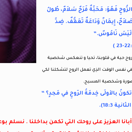
ُ الرُّوحِ فَهُوَ: مَحَبَّةٌ فَرَحٌ سَلاَمٌ، طُولُ
َلاَحٌ، إِيمَانٌ وَدَاعَةٌ تَعَفُّفٌ. ضِدَّ
ِ لَيْسَ نَامُوسٌ.”
روح حية في قلوبنا، تحيا و تنعكس شخصية
ا في نفس الوقت الذِي تعمل الروح لتشكلنا لكي
صورة وشخصية المسيح.
ونُ بالأولَى خِدمَةُ الرّوحِ في مَجدٍ؟ “
ية 18:3).
بانا العزيز على روحك التي تكمن بداخلنا . نسلم بوع