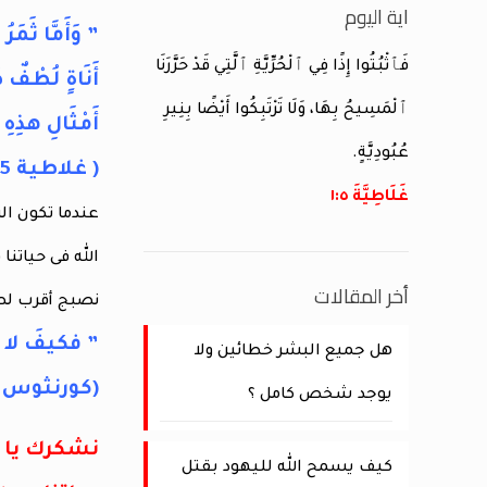
اية اليوم
” وَأَمَّا ثَمَر
فَٱثْبُتُوا إِذًا فِي ٱلْحُرِّيَّةِ ٱلَّتِي قَدْ حَرَّرَنَا
أَنَاةٍ لُطْفٌ ص
ٱلْمَسِيحُ بِهَا، وَلَا تَرْتَبِكُوا أَيْضًا بِنِيرِ
أَمْثَالِ هذِه
عُبُودِيَّةٍ.
( غلاطية 22:5-23 )
غَلَاطِيَّةَ ٥:‏١
عندما تكون ال
الله فى حياتن
أخر المقالات
نصبج أقرب ل
” فكيفَ لا تك
هل جميع البشر خطائين ولا
(كورنثوس الثان
يوجد شخص كامل ؟
نشكرك يا أ
كيف يسمح الله لليهود بقتل