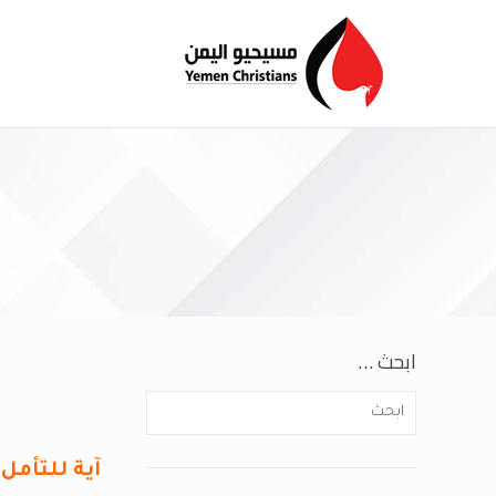
ابحث …
آية للتأمل: