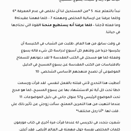
حياتنا قوة ربنا و سيدنا، يسوع المسيح.
نبدأ بالتعلم عنه. 5 ”من المستحيل لنا أن نخلص في عدم المعرفة.“6
وكلما عرفنا عن ارسالية المخلص ومهمته 7 – كلما فهمنا عقيدته8
وما فعله لأجلنا
– كلما عرفنا أنه يستطيع منحنا ال
قوة التي نحتاجها
في حياتنا.
في وقت سابق من هذا العام، طلبت من الشباب في الكنيسة أن
يكرسوا جزءا من وقتهم كل أسبوع لدراسة كل شيء قاله يسوع
وفعله كما هو مسجل في الكتب المقدسة 9 لقد دعوتهم للسماح
بالاقتباسات من الكتب المقدسة عن يسوع المسيح في الدليل
الموضوعي أن تصبح منهجهم الأساسي الشخصي. 10
أعطيت هذا التحدي لأنني قبلته بالفعل لنفسي. لقد قرأت ورسمت
خطا تحت كل آية تم الاستشهاد بها عن يسوع المسيح، كما هو مدرج
تحت الموضوع الرئيسي و57 عنوان جانبي في دليل الموضوعات. 11
عندما انتهيت من هذا التمرين الممتع، سألت زوجتي عن تأثير ذلك علي
. قلت لها: ”أنا رجل مختلف!“
شعرت بتجدد في تكريسي له عندما قرأت مرة أخرى في كتاب مورمون
كلمات المخلص نفسه حول مهمته في العالم الأرضي. فقد أعلن: