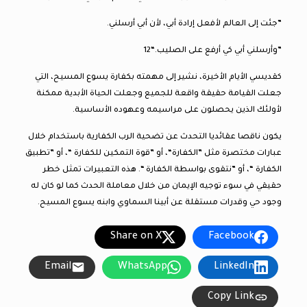
”جئت إلى العالم لأفعل إرادة أبي، لأن أبي أرسلني.
”وأرسلني أبي كي أرفع على الصليب.“12
كقديسي الأيام الأخيرة، نشير إلى مهمته بكفارة يسوع المسيح، التي
جعلت القيامة حقيقة واقعة للجميع وجعلت الحياة الأبدية ممكنة
لأولئك الذين يحصلون على مراسيمه وعهوده الأساسية.
يكون ناقصا عقائديا التحدث عن تضحية الرب الكفارية باستخدام خلال
عبارات مختصرة مثل ”الكفارة“، أو ”قوة التمكين للكفارة “، أو ”تطبيق
الكفارة “، أو ”نتقوى بواسطة الكفارة “. هذه التعبيرات تمثل خطر
حقيقي في سوء توجيه الإيمان من خلال معاملة الحدث كما لو كان له
وجود حي وقدرات مستقلة عن أبينا السماوي وابنه يسوع المسيح.
Share on X
Facebook
Email
WhatsApp
LinkedIn
Copy Link