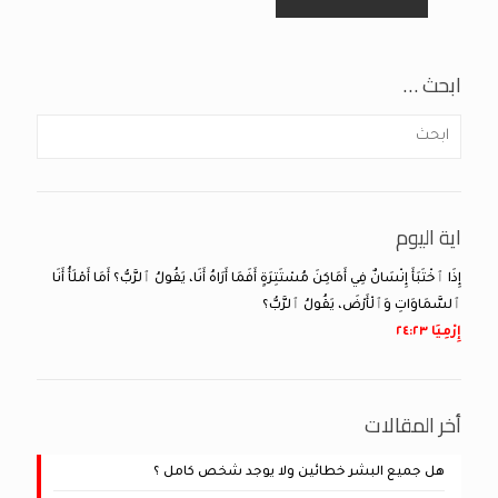
ابحث …
اية اليوم
إِذَا ٱخْتَبَأَ إِنْسَانٌ فِي أَمَاكِنَ مُسْتَتِرَةٍ أَفَمَا أَرَاهُ أَنَا، يَقُولُ ٱلرَّبُّ؟ أَمَا أَمْلَأُ أَنَا
ٱلسَّمَاوَاتِ وَٱلْأَرْضَ، يَقُولُ ٱلرَّبُّ؟
إِرْمِيَا ٢٣:‏٢٤
أخر المقالات
هل جميع البشر خطائين ولا يوجد شخص كامل ؟