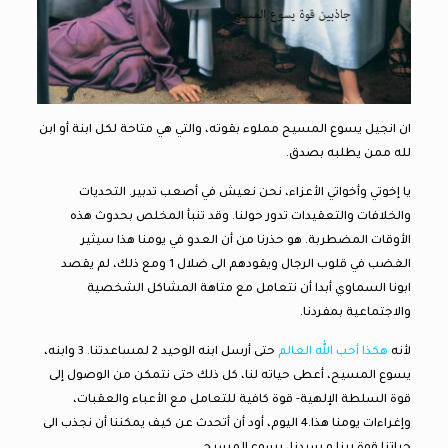
ان انجيل يسوع المسيح مملوء بقوته، والتي هي متاحة لكل ابنة أو ابن
لله ممن يطلبه بصدق.
يا إخوتي وأخواتي الأعزاء، نحن نعيش في أصعب تدبير. التحديات
والخلافات والتعقيدات تدور حولنا. وقد تنبأ المخلص بحدوث هذه
الأوقات المضطربة. هو حذرنا من أن العدو في يومنا هذا سيثير
الغضب في قلوب الرجال ويقودهم الى ضلال 1 ومع ذلك، لم يقصد
ابونا السماوي أبدا أن نتعامل مع متاهة المشاكل الشخصية
والاجتماعية بمفردنا.
لأنه
هكذا أحب الله العالم
حتى أرسل ابنه الوحيد 2 لمساعدتنا. 3 وابنه،
يسوع المسيح، أعطى حياته لنا، كل ذلك حتى نتمكن من الوصول إلى
قوة السلطة الإلهية- قوة كافية للتعامل مع الأعباء والعقبات،
وإغراءات يومنا هذا.4 اليوم، أود أن أتحدث عن كيف يمكننا أن نجذب الى