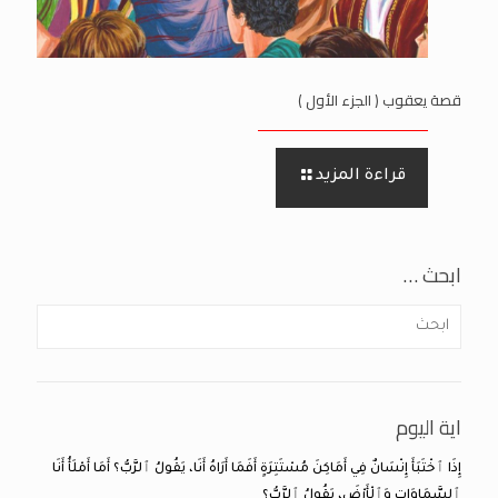
قصة يعقوب ( الجزء الأول )
قراءة المزيد
ابحث …
اية اليوم
إِذَا ٱخْتَبَأَ إِنْسَانٌ فِي أَمَاكِنَ مُسْتَتِرَةٍ أَفَمَا أَرَاهُ أَنَا، يَقُولُ ٱلرَّبُّ؟ أَمَا أَمْلَأُ أَنَا
ٱلسَّمَاوَاتِ وَٱلْأَرْضَ، يَقُولُ ٱلرَّبُّ؟