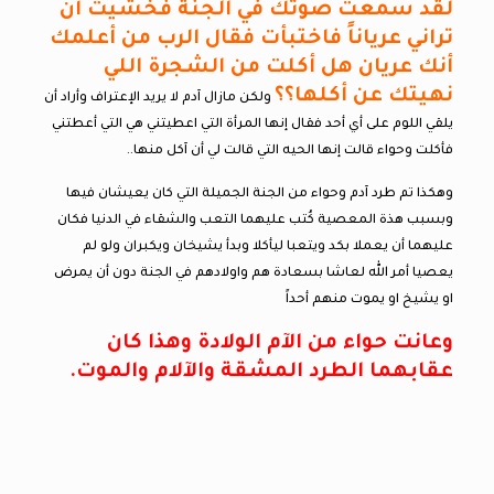
لقد سمعت صوتك في الجنة فخشيت أن
تراني عرياناً فاختبأت فقال الرب من أعلمك
أنك عريان هل أكلت من الشجرة اللي
نهيتك عن أكلها؟؟
ولكن مازال آدم لا يريد الإعتراف وأراد أن
يلقي اللوم على أي أحد فقال إنها المرأة التي اعطيتني هي التي أعطتني
فأكلت وحواء قالت إنها الحيه التي قالت لي أن آكل منها..
وهكذا تم طرد آدم وحواء من الجنة الجميلة التي كان يعيشان فيها
وبسبب هذة المعصية كُتب عليهما التعب والشقاء في الدنيا فكان
عليهما أن يعملا بكد ويتعبا ليأكلا وبدأ يشيخان ويكبران ولو لم
يعصيا أمر الله لعاشا بسعادة هم واولادهم في الجنة دون أن يمرض
او يشيخ او يموت منهم أحداً
وعانت حواء من الآم الولادة وهذا كان
عقابهما الطرد المشقة والآلام والموت.