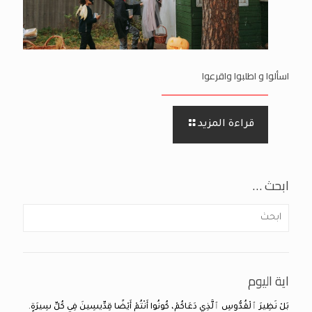
اسألوا و اطلبوا واقرعوا
قراءة المزيد
ابحث …
اية اليوم
بَلْ نَظِيرَ ٱلْقُدُّوسِ ٱلَّذِي دَعَاكُمْ، كُونُوا أَنْتُمْ أَيْضًا قِدِّيسِينَ فِي كُلِّ سِيرَةٍ.