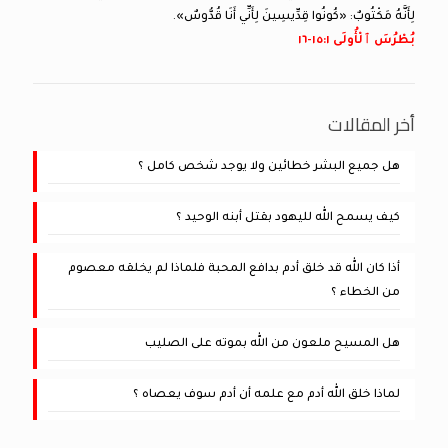
لِأَنَّهُ مَكْتُوبٌ: «كُونُوا قِدِّيسِينَ لِأَنِّي أَنَا قُدُّوسٌ».
بُطْرُسَ ٱلْأُولَى ١:‏١٥-‏١٦
أخر المقالات
هل جميع البشر خطائين ولا يوجد شخص كامل ؟
كيف يسمح الله لليهود بقتل أبنه الوحيد ؟
أذا كان الله قد خلق أدم بدافع المحبة فلماذا لم يخلقه معصوم
من الخطاء ؟
هل المسيح ملعون من الله بموته على الصليب
لماذا خلق الله أدم مع علمه أن أدم سوف يعصاه ؟