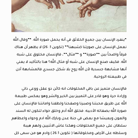
“ينفرد الإنسان بين جميع الخلائق في أنه يحمل صورة الله. “”وقال الله
نعمل الإنسان على صورتنا كشبهنا”” (تكوين 1: 26) لا يظهر أن هناك
فرقاً واضحاً بين “”صورة”” و “”مثال””، فالإنسان مخلوق على شبه
الله. فكيف صنع الإنسان على شبه أو مثال الله؟ هذا بالتأكيد لا يعني
أنها مشابهة جسدية لأن الله روح بلا شكل جسدي فالمشابهة أذن
في طبيعته الروحية.
فالإنسان متميز عن باقي المخلوقات انه كائن ذو عقل ووعي ذاتي
وإرادة حرة وهو قادر على التمييز بين الخير والشر وهو يعكس طبيعة
الله عن طريق محبتنا وصبرنا وصفحنا ولطفنا وامانتنا فالإنسان على
صورة الله بصفاته الأدبيه. فخلق الله آدم وخلق حواء لتكون له السند
والعون ويعيشا مع بعض في جنة عدن وبارك الله ادم وحواء واعطاهم
سلطان على جميع المخلوقات وهكذا عاش الاثنيين ولهم هيبة
وسلطه على الأرض ومخلوقاتها ( تكوين 26:1 ) وادم هو من سمى كل