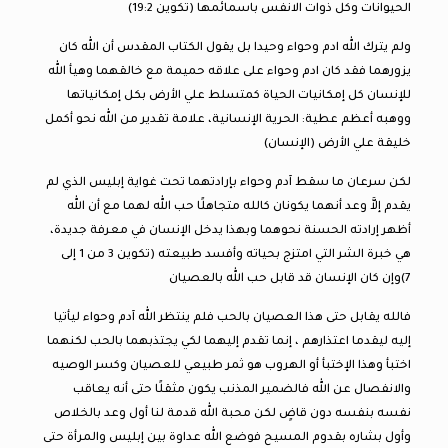
الحيوانات وكل ذوات الانفس باسمائمها (تكوين 19:2)
ولم يترك الله ادم وحواء وحيدا بل يقول الكتاب المقدس أن الله كان
يزورهما فقد كان ادم وحواء على علاقه حميمة مع خالقهما وهيأ الله
للإنسان كل إمكانيات الحياة كمتسلط علي الأرض بكل إمكانياتها
ووهبه أعظم عطية: الحرية الإنسانية، علامة تقدير من الله نحو أكمل
خليقة علي الأرض (الإنسان)
لكن سرعان ما سقط آدم وحواء بإرادتهما تحت غواية إبليس الذي لم
يقدم إلاَّ وعد أنهما يكونان كالله متجاهلًا حب الله لهما مع أن الله
أظهر إرادته الحسنة نحوهما وبهذا يدخل الإنسان في معرفة جديدة،
هي خبرة الشر التي امتزج بحياته وأفسد طبيعته (تكوين 3 من 1 إلى
7)وإن كان الإنسان قد قابل حب الله بالعصيان
فالله يقابل حتى هذا العصيان بالحب فلم ينتظر الله آدم وحواء ليأتيا
إليه ليقدما اعتذارهم ، إنما تقدم إليهما لكي يجتذبهما بالحب لكنهما
اختبأ وهذا الإختبأ أو الهروب هو ثمر طبيعي للعصيان وكسر الوصيه
والانفصال عن الله فالضمير المذنب يكون مثقلًا حتى أنه يعاقب
نفسه بنفسه دون قاضٍ لكن محبة الله قدمة لنا أول وعد بالخلاص
وأول بشاره بقدوم المسيح فوضع الله عداوة بين إبليس والمرأة حتى