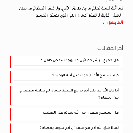
كَمَا أَنَّكَ لَسْتَ تَعْلَمُ مَا هِيَ طَرِيقُ ٱلرِّيحِ، وَلَا كَيْفَ ٱلْعِظَامُ فِي بَطْنِ
ٱلْحُبْلَى، كَذَلِكَ لَا تَعْلَمُ أَعْمَالَ ٱللهِ ٱلَّذِي يَصْنَعُ ٱلْجَمِيعَ.
اَلْجَامِعَةِ ١١:‏٥
أخر المقالات
هل جميع البشر خطائين ولا يوجد شخص كامل ؟
كيف يسمح الله لليهود بقتل أبنه الوحيد ؟
أذا كان الله قد خلق أدم بدافع المحبة فلماذا لم يخلقه معصوم
من الخطاء ؟
هل المسيح ملعون من الله بموته على الصليب
لماذا خلق الله أدم مع علمه أن أدم سوف يعصاه ؟