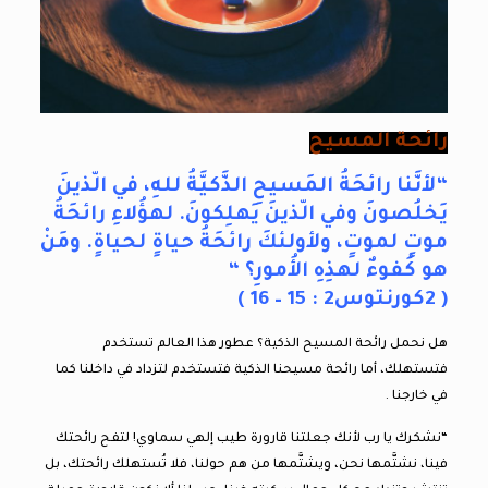
رائحة المسيح
“لأنَّنا رائحَةُ المَسيحِ الذَّكيَّةُ للهِ، في الّذينَ
يَخلُصونَ وفي الّذينَ يَهلِكونَ. لهؤُلاءِ رائحَةُ
موتٍ لموتٍ، ولأولئكَ رائحَةُ حياةٍ لحياةٍ. ومَنْ
هو كُفوءٌ لهذِهِ الأُمورِ؟ “
( 2كورنتوس2 : 15 – 16 )
هل نحمل رائحة المسيح الذكية؟ عطور هذا العالم تستخدم
فتستهلك، أما رائحة مسيحنا الذكية فتستخدم لتزداد في داخلنا كما
في خارجنا .
“نشكرك يا رب لأنك جعلتنا قارورة طيب إلهي سماوي! لتفح رائحتك
فينا، نشتَّمها نحن، ويشتَّمها من هم حولنا، فلا تُستهلك رائحتك، بل