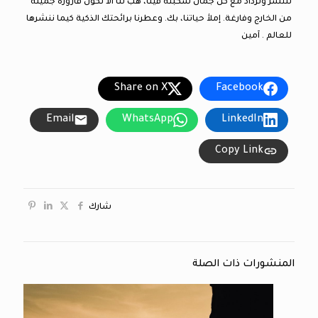
تنتشر وتزداد مع كل جمال سكبته فينا، هب لنا ألا نكون قارورة جميلة
من الخارج وفارغة. إملأ حياتنا، بك. وعطرنا برائحتك الذكية كيما ننشرها
للعالم . آمين
Share on X
Facebook
Email
WhatsApp
LinkedIn
Copy Link
شارك
المنشورات ذات الصلة