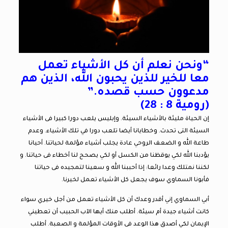
“ونحن نعلم أن كل الأشياء تعمل
معا للخير للذين يحبون الله، الذين هم
مدعوون حسب قصده.”
(رومية 8 : 28)
إن الحياة مليئة بالأشياء السيئة. وإبليس يلعب دورا كبيرا فى الأشياء
السيئة التى تحدث. وخطايانا أيضا تلعب دورا في تلك الأشياء. وعدم
طاعة الله و الضعف الروحي عادة يجلب أشياء مؤلمة لحياتنا. أحيانا
يؤدبنا الله لكي يوقظنا من الكسل أو لكي يصحح لنا أخطاء فى حياتنا. و
لكننا نمتلك وعدا رائعا: إذا أحببنا الله و سعينا لتمجيده فى حياتنا
فأبونا السماوي سوف يجعل كل الأشياء تعمل لخيرنا.
أبي السماوي إني أقدر وعدك أن كل الأشياء تعمل من أجل خيري سواء
كانت أشياء جيدة أم سيئة. أطلب منك أيها الآب الحبيب أن تعطيني
الإيمان لكي أصدق هذا الوعد فى الأوقات المؤلمة و الصعبة. أطلب