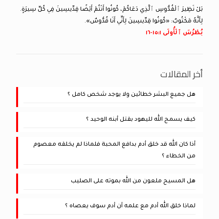
بَلْ نَظِيرَ ٱلْقُدُّوسِ ٱلَّذِي دَعَاكُمْ، كُونُوا أَنْتُمْ أَيْضًا قِدِّيسِينَ فِي كُلِّ سِيرَةٍ.
لِأَنَّهُ مَكْتُوبٌ: «كُونُوا قِدِّيسِينَ لِأَنِّي أَنَا قُدُّوسٌ».
بُطْرُسَ ٱلْأُولَى ١:‏١٥-‏١٦
أخر المقالات
هل جميع البشر خطائين ولا يوجد شخص كامل ؟
كيف يسمح الله لليهود بقتل أبنه الوحيد ؟
أذا كان الله قد خلق أدم بدافع المحبة فلماذا لم يخلقه معصوم
من الخطاء ؟
هل المسيح ملعون من الله بموته على الصليب
لماذا خلق الله أدم مع علمه أن أدم سوف يعصاه ؟