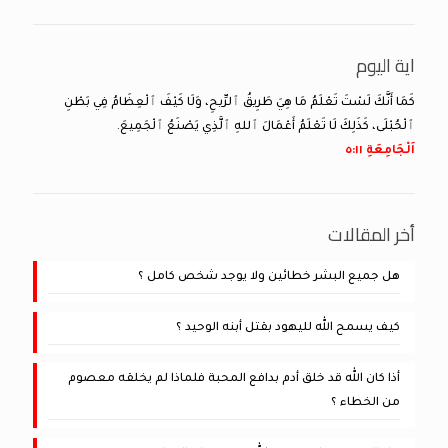
اية اليوم
كَمَا أَنَّكَ لَسْتَ تَعْلَمُ مَا هِيَ طَرِيقُ ٱلرِّيحِ، وَلَا كَيْفَ ٱلْعِظَامُ فِي بَطْنِ
ٱلْحُبْلَى، كَذَلِكَ لَا تَعْلَمُ أَعْمَالَ ٱللهِ ٱلَّذِي يَصْنَعُ ٱلْجَمِيعَ.
اَلْجَامِعَةِ ١١:‏٥
أخر المقالات
هل جميع البشر خطائين ولا يوجد شخص كامل ؟
كيف يسمح الله لليهود بقتل أبنه الوحيد ؟
أذا كان الله قد خلق أدم بدافع المحبة فلماذا لم يخلقه معصوم
من الخطاء ؟