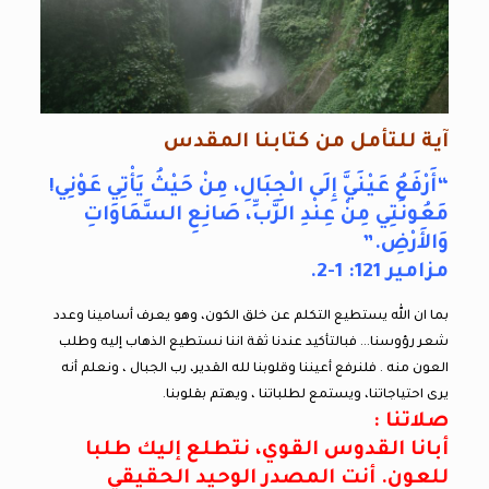
آية للتأمل من كتابنا المقدس
“أَرْفَعُ عَيْنَيَّ إِلَى الْجِبَالِ، مِنْ حَيْثُ يَأْتِي عَوْنِي!
مَعُونَتِي مِنْ عِنْدِ الرَّبِّ، صَانِعِ السَّمَاوَاتِ
وَالأَرْضِ.”
مزامير 121: 1-2.
بما ان الله يستطيع التكلم عن خلق الكون، وهو يعرف أسامينا وعدد
شعر رؤوسنا… فبالتأكيد عندنا ثقة اننا نستطيع الذهاب إليه وطلب
العون منه . فلنرفع أعيننا وقلوبنا لله القدير، رب الجبال ، ونعلم أنه
يرى احتياجاتنا، ويستمع لطلباتنا ، ويهتم بقلوبنا.
صلاتنا :
أبانا القدوس القوي، نتطلع إليك طلبا
للعون. أنت المصدر الوحيد الحقيقي