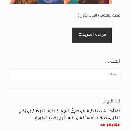
قصة يعقوب ( الجزء الأول )
قراءة المزيد
ابحث …
اية اليوم
كَمَا أَنَّكَ لَسْتَ تَعْلَمُ مَا هِيَ طَرِيقُ ٱلرِّيحِ، وَلَا كَيْفَ ٱلْعِظَامُ فِي بَطْنِ
ٱلْحُبْلَى، كَذَلِكَ لَا تَعْلَمُ أَعْمَالَ ٱللهِ ٱلَّذِي يَصْنَعُ ٱلْجَمِيعَ.
اَلْجَامِعَةِ ١١:‏٥