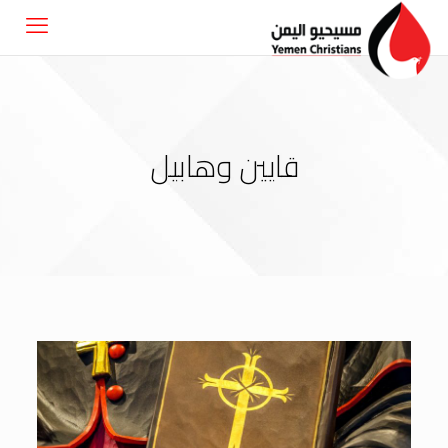
قايين وهابيل