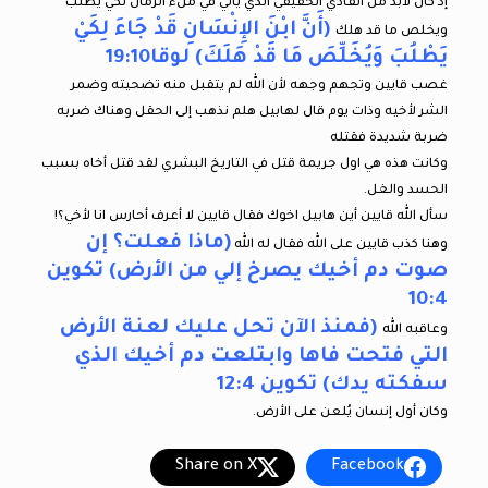
إذ ‏كان‏ ‏لابد‏ ‏من‏ ‏الفادي‏ ‏الحقيقي‏ ‏الذي‏ ‏يأتي‏ ‏في‏ ‏ملء‏ ‏الزمان‏ ‏لكي‏ ‏يطلب‏
(‏أَنَّ ابْنَ الإِنْسَانِ قَدْ جَاءَ لِكَيْ
‏ويخلص‏ ‏ما‏ ‏قد‏ ‏هلك
يَطْلُبَ وَيُخَلِّصَ مَا قَدْ هَلَكَ) لوقا19:10
غصب قايين وتجهم وجهه لأن الله لم يتقبل منه تضحيته وضمر
الشر لأخيه وذات يوم قال لهابيل هلم نذهب إلى الحقل وهناك ضربه
ضربة شديدة فقتله
وكانت هذه هي اول جريمة قتل في التاريخ البشري لقد قتل أخاه بسبب
الحسد والغل.
سأل الله قايين أين هابيل اخوك فقال قايين لا أعرف أحارس انا لأخي؟!
(ماذا فعلت؟ إن
وهنا كذب قايين على الله فقال له الله
صوت دم أخيك يصرخ إلي من الأرض) تكوين
10:4
(فمنذ الآن تحل عليك لعنة الأرض
وعاقبه الله
التي فتحت فاها وابتلعت دم أخيك الذي
سفكته يدك) تكوين 12:4
وكان أول إنسان يُلعن على الأرض.
Share on X
Facebook