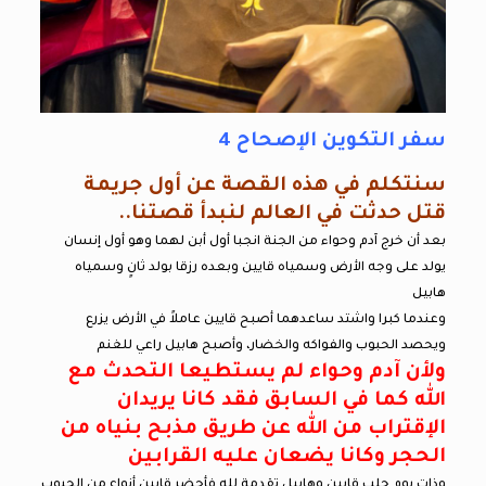
سفر التكوين الإصحاح 4
سنتكلم في هذه القصة عن أول جريمة
قتل حدثت في العالم لنبدأ قصتنا..
بعد أن خرج آدم وحواء من الجنة انجبا أول أبن لهما وهو أول إنسان
يولد على وجه الأرض وسمياه قايين وبعده رزقا بولد ثانٍ وسمياه
هابيل
وعندما كبرا واشتد ساعدهما أصبح قايين عاملاً في الأرض يزرع
ويحصد الحبوب والفواكه والخضار، وأصبح هابيل راعي للغنم
ولأن آدم وحواء لم يستطيعا التحدث مع
الله كما في السابق فقد كانا يريدان
الإقتراب من الله عن طريق مذبح بنياه من
الحجر وكانا يضعان عليه القرابين
وذات يوم جلب قايين وهابيل تقدمة لله فأحضر قايين أنواع من الحبوب