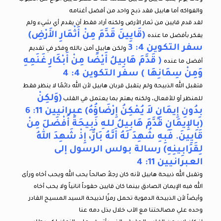
والفواكه أما هابيل فقد ذبح واحد من أفضل أغنامه
لقد قدم قايين من ثمار الأرض ولكنه أراد فقط أن يقدم أي شيء ولم
(قَايِينَ قَدَّمَ مِنْ أَثْمَارِ الأَرْضِ)
يفكر بأفضل ما عنده
سفر التكوين 4: 3
ولكن هابيل آمن بالله وفكر في تقديم
( قَدَّمَ هَابِيلُ أَيْضًا مِنْ أَبْكَارِ غَنَمِهِ
أفضل ما عنده
وَمِنْ سِمَانِهَا ) سفر التكوين 4: 4
فتقبل الله الذبيحة ولم يتقبل قربان هابيل لأن الله دائمًا لا ينظر فقط
(وَلكِنْ
للمنظر أو للأفعال، ولكنه يهتم بما يعتمل في القلب
بِدُونِ إِيمَانٍ لاَ يُمْكِنُ إِرْضَاؤُهُ) عبرانيين 11: 6
(بِالإِيمَانِ قَدَّمَ هَابِيلُ للهِ ذَبِيحَةً أَفْضَلَ مِنْ
قَايِينَ. فَبِهِ شُهِدَ لَهُ أَنَّهُ بَارٌّ، إِذْ شَهِدَ اللهُ
لِقَرَابِينِهِ) رسالة بولس الرسول إلى
العبرانيين 11: 4
وتقبل الله ذبيحة هابيل لأنه كان رجلاً صالحاً يحب الله ويحب أخاه ورأى
الله فيه الإيمان الصادق بينما كان قايين حقوداً انانياً ولا يحب أخاه
وأيضاً لأن الذبيحة الدموية تحمل رمزًا لذبيحة السيد المسيح القادر
وحده علي مصالحتنا مع الآب خلال بذل دمه عنا