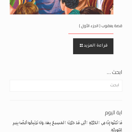
قصة يعقوب ( الجزء الأول )
قراءة المزيد
ابحث …
اية اليوم
فَٱثْبُتُوا إِذًا فِي ٱلْحُرِّيَّةِ ٱلَّتِي قَدْ حَرَّرَنَا ٱلْمَسِيحُ بِهَا، وَلَا تَرْتَبِكُوا أَيْضًا بِنِيرِ
عُبُودِيَّةٍ.