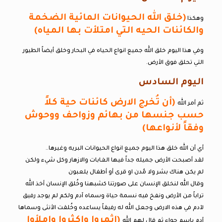
(خلق الله الحيوانات المائية الضخمة
وهكذا
والكائنات الحيه التي امتلأت بها المياه)
وفي هذا اليوم خلق الله جميع انواع الحياه في البحار وخلق أيضاً الطيور
التي تحلق فوق الأرض.
اليوم السادس
(أن تُخرج الارض كائنات حية كلاً
ثم أمر الله
حسب جنسها من بهائم وزواحف ووحوش
وفقاً لأنواعها)
أي أن الله خلق هذا اليوم جميع انواع الحيوانات البريه وغيرها..
لقد أصبحت الأرض جميله جداً فيها الغابات والازهار وكل شيء ولكن
لم يكن هناك بشر ولا مُدن او قرى أو أطفال يلعبون
وقال الله لنخلق الإنسان على صورتنا كشبهنا وخُلق الإنسان أخذ الله
تراباً من الأرض ونفخ فيه نسمة حياة وسماه آدم ولكم لم يوجد رفيق
لآدم في هذه الارض وجعل الله له رفيقاً يساعده وخُلقت الأنثى وسماها
(اثمروا واكثروا واملأوا
آدم باسم حواء ثم قال لهم الله