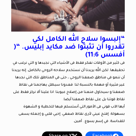
“إلبسوا سلاح الله الكامل لكي
تقدروا أن تثبتوا ضد مكايد إبليس. “(
أفسس 11:6)
فى كثير من الأوقات نفكر فقط فى الأشياء التي نجيدها و التي نرغب في
تحقيقها. لكن الله يريدنا أن نستخدم سلاحه الروحي بالكامل. إنه يريدنا
أن ننمو في مناطق ضعفنا الروحي ، حتى في المناطق تلك التي نجدها
غير مثيرة أو مهمة بالنسبة لنا. فعدونا سيظل يهاجمنا فى نقاط
ضعفنا و سيحاول منعنا من إصلاح عيوبنا. اذا علينا ألا نركز فقط على
نقاط قوتنا بل على نقاط ضعفنا أيضا.
أيها الآب قوني فى الأمور التي أستسلم فيها للخطية و الشهوة
بسهولة. إفتح عيني لأرى نقاط ضعفي. إحيي قلبي و إجعله يسعى
للقداسة. في إسم يسوع . آمين.