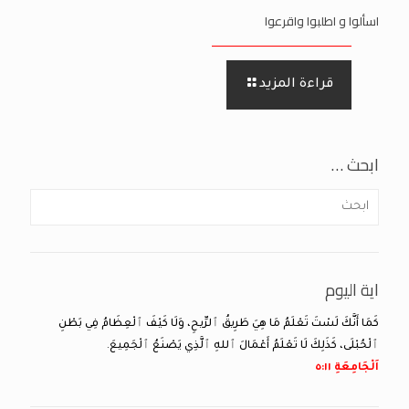
اسألوا و اطلبوا واقرعوا
قراءة المزيد
ابحث …
اية اليوم
كَمَا أَنَّكَ لَسْتَ تَعْلَمُ مَا هِيَ طَرِيقُ ٱلرِّيحِ، وَلَا كَيْفَ ٱلْعِظَامُ فِي بَطْنِ
ٱلْحُبْلَى، كَذَلِكَ لَا تَعْلَمُ أَعْمَالَ ٱللهِ ٱلَّذِي يَصْنَعُ ٱلْجَمِيعَ.
اَلْجَامِعَةِ ١١:‏٥