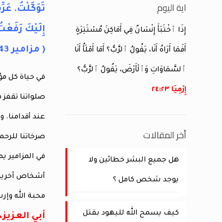
اية اليوم
تَوَكَّلْتُ. عَرِ
إِلَيْكَ رَفَعْ
إِذَا ٱخْتَبَأَ إِنْسَانٌ فِي أَمَاكِنَ مُسْتَتِرَةٍ
( مزامير 8:143 ) .
أَفَمَا أَرَاهُ أَنَا، يَقُولُ ٱلرَّبُّ؟ أَمَا أَمْلَأُ أَنَا
ٱلسَّمَاوَاتِ وَٱلْأَرْضَ، يَقُولُ ٱلرَّبُّ؟
في حياة كل مؤم
إِرْمِيَا ٢٣:‏٢٤
صلواتنا تقفز
عند أقدامنا. وي
أخر المقالات
صرخاتنا للرحمة
في المزامير ي
هل جميع البشر خطائين ولا
أشخاص آخرين ك
يوجد شخص كامل ؟
محبة الله وإر
كيف يسمح الله لليهود بقتل
أبي العزيز