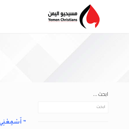
ابحث …
” أَسْمِعْنِي ر