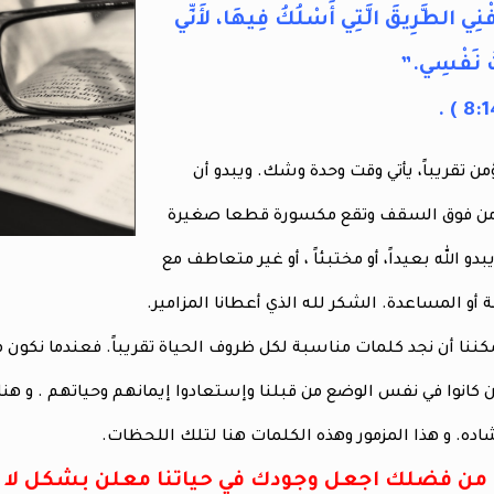
ّفْنِي الطَّرِيقَ الَّتِي أَسْلُكُ فِيهَا، لأَنِّي
تُ نَفْسِي.”
ن تقريباً، يأتي وقت وحدة وشك. ويبدو أن
 من فوق السقف وتقع مكسورة قطعا صغيرة
بدو الله بعيداً، أو مختبئاً ، أو غير متعاطف مع
 أو المساعدة. الشكر لله الذي أعطانا المزامير.
مكننا أن نجد كلمات مناسبة لكل ظروف الحياة تقريباً. فعندما نكون
انوا في نفس الوضع من قبلنا وإستعادوا إيمانهم وحياتهم . و هناك
شاده. و هذا المزمور وهذه الكلمات هنا لتلك اللحظات.
، من فضلك اجعل وجودك في حياتنا معلن بشكل لا يم