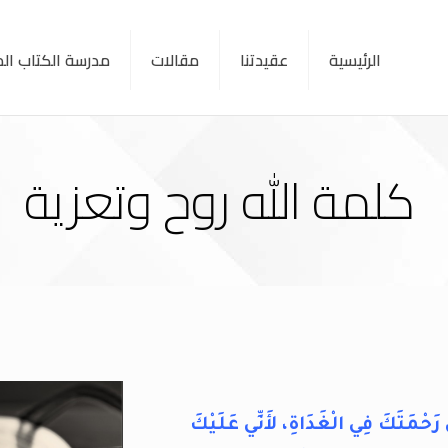
الرئيسية
عقيدتنا
مقالات
مدرسة الكتاب ا
كلمة الله روح وتعزية
َحْمَتَكَ فِي الْغَدَاةِ، لأَنِّي عَلَيْكَ