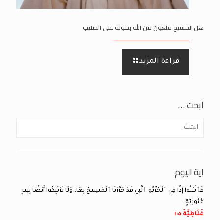
هل المسيح ملعون من الله بموته على الصليب
قراءة المزيد
ابحث …
اية اليوم
فَٱثْبُتُوا إِذًا فِي ٱلْحُرِّيَّةِ ٱلَّتِي قَدْ حَرَّرَنَا ٱلْمَسِيحُ بِهَا، وَلَا تَرْتَبِكُوا أَيْضًا بِنِيرِ
عُبُودِيَّةٍ.
غَلَاطِيَّةَ ٥:‏١