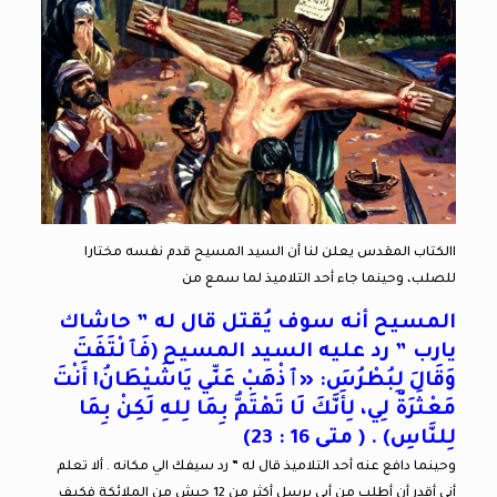
االكتاب المقدس يعلن لنا أن السيد المسيح قدم نفسه مختارا
للصلب، وحينما جاء أحد التلاميذ لما سمع من
ا
لمسيح أنه سوف يُقتل قال له ” حاشاك
يارب ” رد عليه السيد المسيح (فَٱلْتَفَتَ
وَقَالَ لِبُطْرُسَ: «ٱذْهَبْ عَنِّي يَاشَيْطَانُ! أَنْتَ
مَعْثَرَةٌ لِي، لِأَنَّكَ لَا تَهْتَمُّ بِمَا لِلهِ لَكِنْ بِمَا
لِلنَّاسِ) . ( متى 16 : 23)
وحينما دافع عنه أحد التلاميذ قال له ” رد سيفك الي مكانه . ألا تعلم
أني أقدر أن أطلب من أبي يرسل أكثر من 12 جيش من الملائكة فكيف