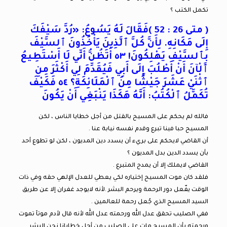
تكمل الكتب ؟
( متى 26 : 52 )فَقَالَ لَهُ يَسُوعُ: «رُدَّ سَيْفَكَ
إِلَى مَكَانِهِ. لِأَنَّ كُلَّ ٱلَّذِينَ يَأْخُذُونَ ٱلسَّيْفَ
بِٱلسَّيْفِ يَهْلِكُونَ!
٥٣
أَتَظُنُّ أَنِّي لَا أَسْتَطِيعُ
ٱلْآنَ أَنْ أَطْلُبَ إِلَى أَبِي فَيُقَدِّمَ لِي أَكْثَرَ مِنِ
ٱثْنَيْ عَشَرَ جَيْشًا مِنَ ٱلْمَلَائِكَةِ؟
٥٤
فَكَيْفَ
تُكَمَّلُ ٱلْكُتُبُ: أَنَّهُ هَكَذَا يَنْبَغِي أَنْ يَكُونَ
فالله لم يحكم على المسيح بالقتل من أجل خطايا الناس ، لكن
المسيح حبا فينا تبرع وقدم نفسه نيابة عنا .
أن القاضي لايحكم على بريء أن يسدد دين المديون ، لكن لو تطوع أحد
بأن يسدد الدين بدل المديون ؟
القاضي لايملك إلا أن يمدح المتبرع .
فلقد كان موت المسيح إختياره لكي يعطي للعدل الإلهي حقه وفي ذات
الوقت يفّعل دور الرحمة ويرحم البشر .لأنه لايوجد غفران إلا عن طريق
السيد المسيح الذي جُعل رحمة للعالمين .
ففي الصليب تحقق عدل الله ورحمته عدل الله لأنه قال لأدم موتآ تموت
ورحمته بأن المسيح مات على الصليب من أجل خطايانا نحن البشر