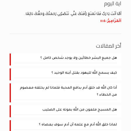
اية اليوم
أَمَّا أَنْتَ يَا رَبُّ فَلَا تَمْنَعْ رَأْفَتَكَ عَنِّي. تَنْصُرُنِي رَحْمَتُكَ وَحَقُّكَ دَائِمًا.
اَلْمَزَامِيرُ ٤٠:‏١١
أخر المقالات
هل جميع البشر خطائين ولا يوجد شخص كامل ؟
كيف يسمح الله لليهود بقتل أبنه الوحيد ؟
أذا كان الله قد خلق أدم بدافع المحبة فلماذا لم يخلقه معصوم
من الخطاء ؟
هل المسيح ملعون من الله بموته على الصليب
لماذا خلق الله أدم مع علمه أن أدم سوف يعصاه ؟